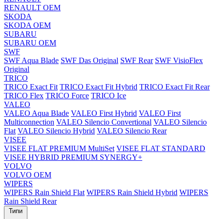
RENAULT OEM
SKODA
SKODA OEM
SUBARU
SUBARU OEM
SWF
SWF Aqua Blade
SWF Das Original
SWF Rear
SWF VisioFlex
Original
TRICO
TRICO Exact Fit
TRICO Exact Fit Hybrid
TRICO Exact Fit Rear
TRICO Flex
TRICO Force
TRICO Ice
VALEO
VALEO Aqua Blade
VALEO First Hybrid
VALEO First
Multiconnection
VALEO Silencio Convertional
VALEO Silencio
Flat
VALEO Silencio Hybrid
VALEO Silencio Rear
VISEE
VISEE FLAT PREMIUM MultiSet
VISEE FLAT STANDARD
VISEE HYBRID PREMIUM SYNERGY+
VOLVO
VOLVO OEM
WIPERS
WIPERS Rain Shield Flat
WIPERS Rain Shield Hybrid
WIPERS
Rain Shield Rear
Типи