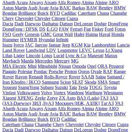
Abarth
Acura
Aiways
Aixam
Alfa Romeo
Alpina
Alpine
ARO
Aston Martin
Audi
Avatr
Avia
BAIC
Barkas
BAW
Bentley
BMW
Bogdan
Brilliance
Buick
BYD
Cadillac
Caterham
Chana
Changhe
Chery
Chevrolet
Chrysler
Citroen
Cupra
Dacia
Dadi
Daewoo
Daihatsu
Datsun
DeLorean
Dodge
DongFeng
DongFeng | DFSK
DS
E.GO
FAW
Ferrari
Fiat
Fisker
Ford
Foton
FSO
Geely
Genesis
GMC
Great Wall
Hafei
Haima
Haval
Honda
Hummer
HYMER
Hyundai
Infiniti
Isuzu
Iveco
JAC
Jaecoo
Jaguar
Jeep
KGM
Kia
Lamborghini
Lancia
Land Rover
Landwind
LDV
Leapmotor
LEVC
Lexus
Li Xiang
Lifan
Ligier
Lincoln
Lotus
Lucid
Lync & Co
Maserati
Maxus
Maybach
Mazda
Mercedes
Mercury
MG
MIA Electric
Mini
Mitsubishi
Nissan
Omoda
Opel
ORA
Peugeot
Piaggio
Polestar
Pontiac
Porsche
Proton
Qoros
Qvale
RAF
Range
Rover
Ravon
Renault
Rolls-Royce
Rover
SAAB
Saipa
Samand /
Iran Khodro / IKCO
Samsung
Scion
SEAT
Skoda
SMA
Smart
Soueast
SsangYong
Subaru
Suzuki
Tata
Tesla
TOGG
Toyota
Vinfast
Volkswagen
Volvo
Vortex
Wanfeng
Wartburg
Wiesmann
Xiaomi
XPENG
Zeekr
Zotye
ZX Auto
ВАЗ (Lada)
ГАЗ
ЗАЗ
(ЗАЗ-Daewoo)
ЗИЛ
ЛуАЗ
Москвич [ИЖ, АЗЛК]
ТагАЗ
УАЗ
Abarth
Acura
Aiways
Aixam
Alfa Romeo
Alpina
Alpine
ARO
Aston Martin
Audi
Avatr
Avia
BAIC
Barkas
BAW
Bentley
BMW
Bogdan
Brilliance
Buick
BYD
Cadillac
Caterham
Chana
Changhe
Chery
Chevrolet
Chrysler
Citroen
Cupra
Dacia
Dadi
Daewoo
Daihatsu
Datsun
DeLorean
Dodge
DongFeng