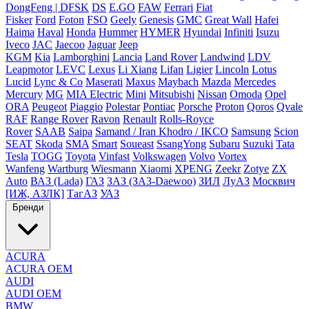
DongFeng | DFSK
DS
E.GO
FAW
Ferrari
Fiat
Fisker
Ford
Foton
FSO
Geely
Genesis
GMC
Great Wall
Hafei
Haima
Haval
Honda
Hummer
HYMER
Hyundai
Infiniti
Isuzu
Iveco
JAC
Jaecoo
Jaguar
Jeep
KGM
Kia
Lamborghini
Lancia
Land Rover
Landwind
LDV
Leapmotor
LEVC
Lexus
Li Xiang
Lifan
Ligier
Lincoln
Lotus
Lucid
Lync & Co
Maserati
Maxus
Maybach
Mazda
Mercedes
Mercury
MG
MIA Electric
Mini
Mitsubishi
Nissan
Omoda
Opel
ORA
Peugeot
Piaggio
Polestar
Pontiac
Porsche
Proton
Qoros
Qvale
RAF
Range Rover
Ravon
Renault
Rolls-Royce
Rover
SAAB
Saipa
Samand / Iran Khodro / IKCO
Samsung
Scion
SEAT
Skoda
SMA
Smart
Soueast
SsangYong
Subaru
Suzuki
Tata
Tesla
TOGG
Toyota
Vinfast
Volkswagen
Volvo
Vortex
Wanfeng
Wartburg
Wiesmann
Xiaomi
XPENG
Zeekr
Zotye
ZX
Auto
ВАЗ (Lada)
ГАЗ
ЗАЗ (ЗАЗ-Daewoo)
ЗИЛ
ЛуАЗ
Москвич
[ИЖ, АЗЛК]
ТагАЗ
УАЗ
Бренди
ACURA
ACURA OEM
AUDI
AUDI OEM
BMW