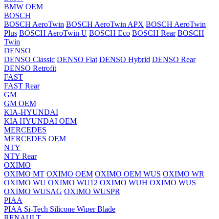
BMW OEM
BOSCH
BOSCH AeroTwin
BOSCH AeroTwin APX
BOSCH AeroTwin
Plus
BOSCH AeroTwin U
BOSCH Eco
BOSCH Rear
BOSCH
Twin
DENSO
DENSO Classic
DENSO Flat
DENSO Hybrid
DENSO Rear
DENSO Retrofit
FAST
FAST Rear
GM
GM OEM
KIA-HYUNDAI
KIA HYUNDAI OEM
MERCEDES
MERCEDES OEM
NTY
NTY Rear
OXIMO
OXIMO MT
OXIMO OEM
OXIMO OEM WUS
OXIMO WR
OXIMO WU
OXIMO WU12
OXIMO WUH
OXIMO WUS
OXIMO WUSAG
OXIMO WUSPR
PIAA
PIAA Si-Tech Silicone Wiper Blade
RENAULT