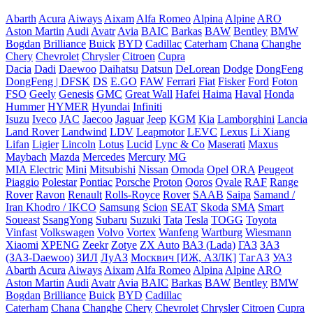
Abarth
Acura
Aiways
Aixam
Alfa Romeo
Alpina
Alpine
ARO
Aston Martin
Audi
Avatr
Avia
BAIC
Barkas
BAW
Bentley
BMW
Bogdan
Brilliance
Buick
BYD
Cadillac
Caterham
Chana
Changhe
Chery
Chevrolet
Chrysler
Citroen
Cupra
Dacia
Dadi
Daewoo
Daihatsu
Datsun
DeLorean
Dodge
DongFeng
DongFeng | DFSK
DS
E.GO
FAW
Ferrari
Fiat
Fisker
Ford
Foton
FSO
Geely
Genesis
GMC
Great Wall
Hafei
Haima
Haval
Honda
Hummer
HYMER
Hyundai
Infiniti
Isuzu
Iveco
JAC
Jaecoo
Jaguar
Jeep
KGM
Kia
Lamborghini
Lancia
Land Rover
Landwind
LDV
Leapmotor
LEVC
Lexus
Li Xiang
Lifan
Ligier
Lincoln
Lotus
Lucid
Lync & Co
Maserati
Maxus
Maybach
Mazda
Mercedes
Mercury
MG
MIA Electric
Mini
Mitsubishi
Nissan
Omoda
Opel
ORA
Peugeot
Piaggio
Polestar
Pontiac
Porsche
Proton
Qoros
Qvale
RAF
Range
Rover
Ravon
Renault
Rolls-Royce
Rover
SAAB
Saipa
Samand /
Iran Khodro / IKCO
Samsung
Scion
SEAT
Skoda
SMA
Smart
Soueast
SsangYong
Subaru
Suzuki
Tata
Tesla
TOGG
Toyota
Vinfast
Volkswagen
Volvo
Vortex
Wanfeng
Wartburg
Wiesmann
Xiaomi
XPENG
Zeekr
Zotye
ZX Auto
ВАЗ (Lada)
ГАЗ
ЗАЗ
(ЗАЗ-Daewoo)
ЗИЛ
ЛуАЗ
Москвич [ИЖ, АЗЛК]
ТагАЗ
УАЗ
Abarth
Acura
Aiways
Aixam
Alfa Romeo
Alpina
Alpine
ARO
Aston Martin
Audi
Avatr
Avia
BAIC
Barkas
BAW
Bentley
BMW
Bogdan
Brilliance
Buick
BYD
Cadillac
Caterham
Chana
Changhe
Chery
Chevrolet
Chrysler
Citroen
Cupra