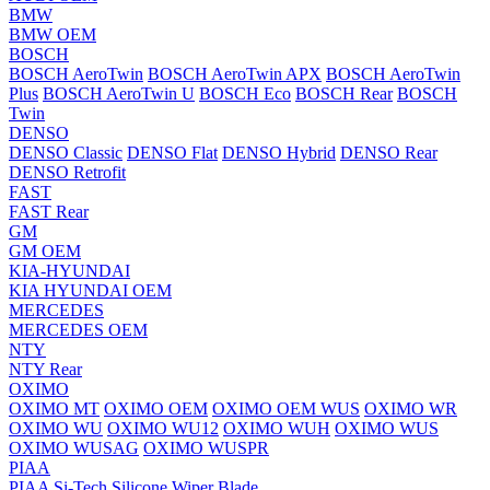
BMW
BMW OEM
BOSCH
BOSCH AeroTwin
BOSCH AeroTwin APX
BOSCH AeroTwin
Plus
BOSCH AeroTwin U
BOSCH Eco
BOSCH Rear
BOSCH
Twin
DENSO
DENSO Classic
DENSO Flat
DENSO Hybrid
DENSO Rear
DENSO Retrofit
FAST
FAST Rear
GM
GM OEM
KIA-HYUNDAI
KIA HYUNDAI OEM
MERCEDES
MERCEDES OEM
NTY
NTY Rear
OXIMO
OXIMO MT
OXIMO OEM
OXIMO OEM WUS
OXIMO WR
OXIMO WU
OXIMO WU12
OXIMO WUH
OXIMO WUS
OXIMO WUSAG
OXIMO WUSPR
PIAA
PIAA Si-Tech Silicone Wiper Blade