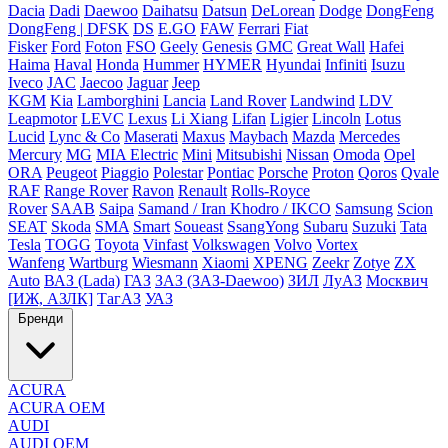
Dacia
Dadi
Daewoo
Daihatsu
Datsun
DeLorean
Dodge
DongFeng
DongFeng | DFSK
DS
E.GO
FAW
Ferrari
Fiat
Fisker
Ford
Foton
FSO
Geely
Genesis
GMC
Great Wall
Hafei
Haima
Haval
Honda
Hummer
HYMER
Hyundai
Infiniti
Isuzu
Iveco
JAC
Jaecoo
Jaguar
Jeep
KGM
Kia
Lamborghini
Lancia
Land Rover
Landwind
LDV
Leapmotor
LEVC
Lexus
Li Xiang
Lifan
Ligier
Lincoln
Lotus
Lucid
Lync & Co
Maserati
Maxus
Maybach
Mazda
Mercedes
Mercury
MG
MIA Electric
Mini
Mitsubishi
Nissan
Omoda
Opel
ORA
Peugeot
Piaggio
Polestar
Pontiac
Porsche
Proton
Qoros
Qvale
RAF
Range Rover
Ravon
Renault
Rolls-Royce
Rover
SAAB
Saipa
Samand / Iran Khodro / IKCO
Samsung
Scion
SEAT
Skoda
SMA
Smart
Soueast
SsangYong
Subaru
Suzuki
Tata
Tesla
TOGG
Toyota
Vinfast
Volkswagen
Volvo
Vortex
Wanfeng
Wartburg
Wiesmann
Xiaomi
XPENG
Zeekr
Zotye
ZX
Auto
ВАЗ (Lada)
ГАЗ
ЗАЗ (ЗАЗ-Daewoo)
ЗИЛ
ЛуАЗ
Москвич
[ИЖ, АЗЛК]
ТагАЗ
УАЗ
Бренди
ACURA
ACURA OEM
AUDI
AUDI OEM