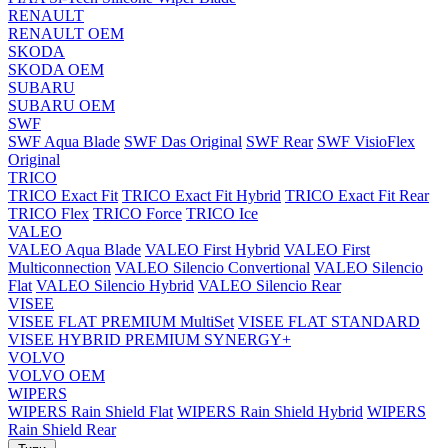
RENAULT
RENAULT OEM
SKODA
SKODA OEM
SUBARU
SUBARU OEM
SWF
SWF Aqua Blade
SWF Das Original
SWF Rear
SWF VisioFlex
Original
TRICO
TRICO Exact Fit
TRICO Exact Fit Hybrid
TRICO Exact Fit Rear
TRICO Flex
TRICO Force
TRICO Ice
VALEO
VALEO Aqua Blade
VALEO First Hybrid
VALEO First
Multiconnection
VALEO Silencio Convertional
VALEO Silencio
Flat
VALEO Silencio Hybrid
VALEO Silencio Rear
VISEE
VISEE FLAT PREMIUM MultiSet
VISEE FLAT STANDARD
VISEE HYBRID PREMIUM SYNERGY+
VOLVO
VOLVO OEM
WIPERS
WIPERS Rain Shield Flat
WIPERS Rain Shield Hybrid
WIPERS
Rain Shield Rear