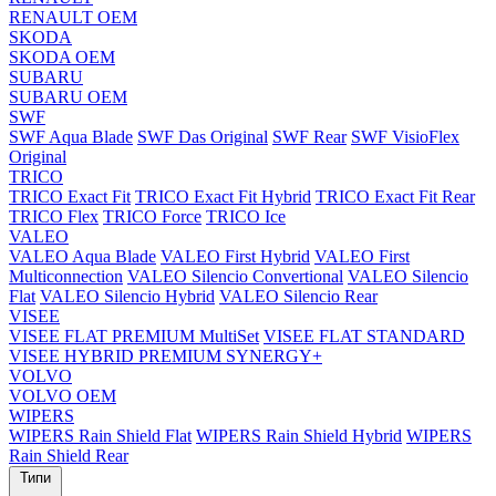
RENAULT OEM
SKODA
SKODA OEM
SUBARU
SUBARU OEM
SWF
SWF Aqua Blade
SWF Das Original
SWF Rear
SWF VisioFlex
Original
TRICO
TRICO Exact Fit
TRICO Exact Fit Hybrid
TRICO Exact Fit Rear
TRICO Flex
TRICO Force
TRICO Ice
VALEO
VALEO Aqua Blade
VALEO First Hybrid
VALEO First
Multiconnection
VALEO Silencio Convertional
VALEO Silencio
Flat
VALEO Silencio Hybrid
VALEO Silencio Rear
VISEE
VISEE FLAT PREMIUM MultiSet
VISEE FLAT STANDARD
VISEE HYBRID PREMIUM SYNERGY+
VOLVO
VOLVO OEM
WIPERS
WIPERS Rain Shield Flat
WIPERS Rain Shield Hybrid
WIPERS
Rain Shield Rear
Типи