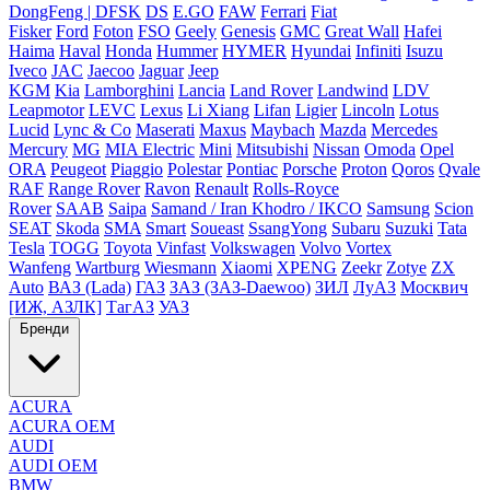
DongFeng | DFSK
DS
E.GO
FAW
Ferrari
Fiat
Fisker
Ford
Foton
FSO
Geely
Genesis
GMC
Great Wall
Hafei
Haima
Haval
Honda
Hummer
HYMER
Hyundai
Infiniti
Isuzu
Iveco
JAC
Jaecoo
Jaguar
Jeep
KGM
Kia
Lamborghini
Lancia
Land Rover
Landwind
LDV
Leapmotor
LEVC
Lexus
Li Xiang
Lifan
Ligier
Lincoln
Lotus
Lucid
Lync & Co
Maserati
Maxus
Maybach
Mazda
Mercedes
Mercury
MG
MIA Electric
Mini
Mitsubishi
Nissan
Omoda
Opel
ORA
Peugeot
Piaggio
Polestar
Pontiac
Porsche
Proton
Qoros
Qvale
RAF
Range Rover
Ravon
Renault
Rolls-Royce
Rover
SAAB
Saipa
Samand / Iran Khodro / IKCO
Samsung
Scion
SEAT
Skoda
SMA
Smart
Soueast
SsangYong
Subaru
Suzuki
Tata
Tesla
TOGG
Toyota
Vinfast
Volkswagen
Volvo
Vortex
Wanfeng
Wartburg
Wiesmann
Xiaomi
XPENG
Zeekr
Zotye
ZX
Auto
ВАЗ (Lada)
ГАЗ
ЗАЗ (ЗАЗ-Daewoo)
ЗИЛ
ЛуАЗ
Москвич
[ИЖ, АЗЛК]
ТагАЗ
УАЗ
Бренди
ACURA
ACURA OEM
AUDI
AUDI OEM
BMW