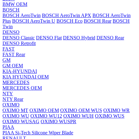
BMW OEM
BOSCH
BOSCH AeroTwin
BOSCH AeroTwin APX
BOSCH AeroTwin
Plus
BOSCH AeroTwin U
BOSCH Eco
BOSCH Rear
BOSCH
Twin
DENSO
DENSO Classic
DENSO Flat
DENSO Hybrid
DENSO Rear
DENSO Retrofit
FAST
FAST Rear
GM
GM OEM
KIA-HYUNDAI
KIA HYUNDAI OEM
MERCEDES
MERCEDES OEM
NTY
NTY Rear
OXIMO
OXIMO MT
OXIMO OEM
OXIMO OEM WUS
OXIMO WR
OXIMO WU
OXIMO WU12
OXIMO WUH
OXIMO WUS
OXIMO WUSAG
OXIMO WUSPR
PIAA
PIAA Si-Tech Silicone Wiper Blade
RENAULT