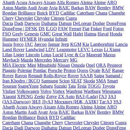
Abarth
Acura
Aiways
Aixam
Alfa Romeo
Alpina
Alpine
ARO
Aston Martin
Audi
Avatr
Avia
BAIC
Barkas
BAW
Bentley
BMW
Bogdan
Brilliance
Buick
BYD
Cadillac
Caterham
Chana
Changhe
Chery
Chevrolet
Chrysler
Citroen
Cupra
Dacia
Dadi
Daewoo
Daihatsu
Datsun
DeLorean
Dodge
DongFeng
DongFeng | DFSK
DS
E.GO
FAW
Ferrari
Fiat
Fisker
Ford
Foton
FSO
Geely
Genesis
GMC
Great Wall
Hafei
Haima
Haval
Honda
Hummer
HYMER
Hyundai
Infiniti
Isuzu
Iveco
JAC
Jaecoo
Jaguar
Jeep
KGM
Kia
Lamborghini
Lancia
Land Rover
Landwind
LDV
Leapmotor
LEVC
Lexus
Li Xiang
Lifan
Ligier
Lincoln
Lotus
Lucid
Lync & Co
Maserati
Maxus
Maybach
Mazda
Mercedes
Mercury
MG
MIA Electric
Mini
Mitsubishi
Nissan
Omoda
Opel
ORA
Peugeot
Piaggio
Polestar
Pontiac
Porsche
Proton
Qoros
Qvale
RAF
Range
Rover
Ravon
Renault
Rolls-Royce
Rover
SAAB
Saipa
Samand /
Iran Khodro / IKCO
Samsung
Scion
SEAT
Skoda
SMA
Smart
Soueast
SsangYong
Subaru
Suzuki
Tata
Tesla
TOGG
Toyota
Vinfast
Volkswagen
Volvo
Vortex
Wanfeng
Wartburg
Wiesmann
Xiaomi
XPENG
Zeekr
Zotye
ZX Auto
ВАЗ (Lada)
ГАЗ
ЗАЗ
(ЗАЗ-Daewoo)
ЗИЛ
ЛуАЗ
Москвич [ИЖ, АЗЛК]
ТагАЗ
УАЗ
Abarth
Acura
Aiways
Aixam
Alfa Romeo
Alpina
Alpine
ARO
Aston Martin
Audi
Avatr
Avia
BAIC
Barkas
BAW
Bentley
BMW
Bogdan
Brilliance
Buick
BYD
Cadillac
Caterham
Chana
Changhe
Chery
Chevrolet
Chrysler
Citroen
Cupra
Dacia
Dadi
Daewoo
Daihatsu
Datsun
DeLorean
Dodge
DongFeng