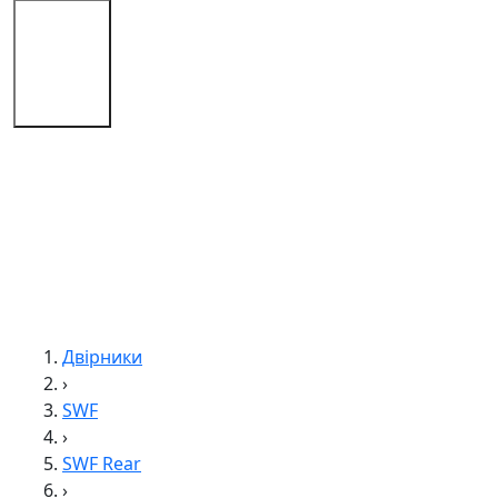
Магазин
Поради
Контакти
Двірники
›
SWF
›
SWF Rear
›