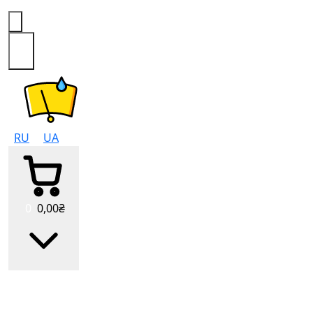
0
RU
UA
0
0
,00
₴