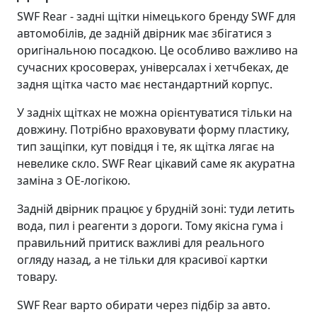
SWF Rear - задні щітки німецького бренду SWF для
автомобілів, де задній двірник має збігатися з
оригінальною посадкою. Це особливо важливо на
сучасних кросоверах, універсалах і хетчбеках, де
задня щітка часто має нестандартний корпус.
У задніх щітках не можна орієнтуватися тільки на
довжину. Потрібно враховувати форму пластику,
тип защіпки, кут повідця і те, як щітка лягає на
невелике скло. SWF Rear цікавий саме як акуратна
заміна з OE-логікою.
Задній двірник працює у брудній зоні: туди летить
вода, пил і реагенти з дороги. Тому якісна гума і
правильний притиск важливі для реального
огляду назад, а не тільки для красивої картки
товару.
SWF Rear варто обирати через підбір за авто.