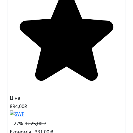
Ціна
894
,00
₴
-27%
1225,00 ₴
Економія
331,00 ₴