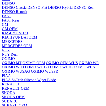
DENSO
DENSO Classic
DENSO Flat
DENSO Hybrid
DENSO Rear
DENSO Retrofit
FAST
FAST Rear
GM
GM OEM
KIA-HYUNDAI
KIA HYUNDAI OEM
MERCEDES
MERCEDES OEM
NTY
NTY Rear
OXIMO
OXIMO MT
OXIMO OEM
OXIMO OEM WUS
OXIMO WR
OXIMO WU
OXIMO WU12
OXIMO WUH
OXIMO WUS
OXIMO WUSAG
OXIMO WUSPR
PIAA
PIAA Si-Tech Silicone Wiper Blade
RENAULT
RENAULT OEM
SKODA
SKODA OEM
SUBARU
SUBARU OEM