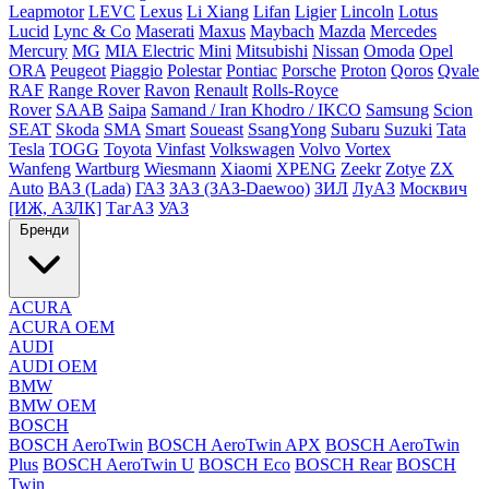
Leapmotor
LEVC
Lexus
Li Xiang
Lifan
Ligier
Lincoln
Lotus
Lucid
Lync & Co
Maserati
Maxus
Maybach
Mazda
Mercedes
Mercury
MG
MIA Electric
Mini
Mitsubishi
Nissan
Omoda
Opel
ORA
Peugeot
Piaggio
Polestar
Pontiac
Porsche
Proton
Qoros
Qvale
RAF
Range Rover
Ravon
Renault
Rolls-Royce
Rover
SAAB
Saipa
Samand / Iran Khodro / IKCO
Samsung
Scion
SEAT
Skoda
SMA
Smart
Soueast
SsangYong
Subaru
Suzuki
Tata
Tesla
TOGG
Toyota
Vinfast
Volkswagen
Volvo
Vortex
Wanfeng
Wartburg
Wiesmann
Xiaomi
XPENG
Zeekr
Zotye
ZX
Auto
ВАЗ (Lada)
ГАЗ
ЗАЗ (ЗАЗ-Daewoo)
ЗИЛ
ЛуАЗ
Москвич
[ИЖ, АЗЛК]
ТагАЗ
УАЗ
Бренди
ACURA
ACURA OEM
AUDI
AUDI OEM
BMW
BMW OEM
BOSCH
BOSCH AeroTwin
BOSCH AeroTwin APX
BOSCH AeroTwin
Plus
BOSCH AeroTwin U
BOSCH Eco
BOSCH Rear
BOSCH
Twin