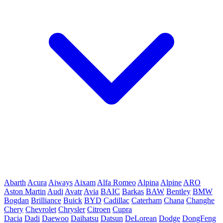
Abarth
Acura
Aiways
Aixam
Alfa Romeo
Alpina
Alpine
ARO
Aston Martin
Audi
Avatr
Avia
BAIC
Barkas
BAW
Bentley
BMW
Bogdan
Brilliance
Buick
BYD
Cadillac
Caterham
Chana
Changhe
Chery
Chevrolet
Chrysler
Citroen
Cupra
Dacia
Dadi
Daewoo
Daihatsu
Datsun
DeLorean
Dodge
DongFeng