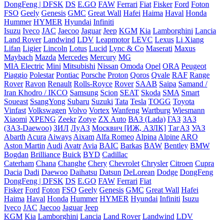
DongFeng | DFSK
DS
E.GO
FAW
Ferrari
Fiat
Fisker
Ford
Foton
FSO
Geely
Genesis
GMC
Great Wall
Hafei
Haima
Haval
Honda
Hummer
HYMER
Hyundai
Infiniti
Isuzu
Iveco
JAC
Jaecoo
Jaguar
Jeep
KGM
Kia
Lamborghini
Lancia
Land Rover
Landwind
LDV
Leapmotor
LEVC
Lexus
Li Xiang
Lifan
Ligier
Lincoln
Lotus
Lucid
Lync & Co
Maserati
Maxus
Maybach
Mazda
Mercedes
Mercury
MG
MIA Electric
Mini
Mitsubishi
Nissan
Omoda
Opel
ORA
Peugeot
Piaggio
Polestar
Pontiac
Porsche
Proton
Qoros
Qvale
RAF
Range
Rover
Ravon
Renault
Rolls-Royce
Rover
SAAB
Saipa
Samand /
Iran Khodro / IKCO
Samsung
Scion
SEAT
Skoda
SMA
Smart
Soueast
SsangYong
Subaru
Suzuki
Tata
Tesla
TOGG
Toyota
Vinfast
Volkswagen
Volvo
Vortex
Wanfeng
Wartburg
Wiesmann
Xiaomi
XPENG
Zeekr
Zotye
ZX Auto
ВАЗ (Lada)
ГАЗ
ЗАЗ
(ЗАЗ-Daewoo)
ЗИЛ
ЛуАЗ
Москвич [ИЖ, АЗЛК]
ТагАЗ
УАЗ
Abarth
Acura
Aiways
Aixam
Alfa Romeo
Alpina
Alpine
ARO
Aston Martin
Audi
Avatr
Avia
BAIC
Barkas
BAW
Bentley
BMW
Bogdan
Brilliance
Buick
BYD
Cadillac
Caterham
Chana
Changhe
Chery
Chevrolet
Chrysler
Citroen
Cupra
Dacia
Dadi
Daewoo
Daihatsu
Datsun
DeLorean
Dodge
DongFeng
DongFeng | DFSK
DS
E.GO
FAW
Ferrari
Fiat
Fisker
Ford
Foton
FSO
Geely
Genesis
GMC
Great Wall
Hafei
Haima
Haval
Honda
Hummer
HYMER
Hyundai
Infiniti
Isuzu
Iveco
JAC
Jaecoo
Jaguar
Jeep
KGM
Kia
Lamborghini
Lancia
Land Rover
Landwind
LDV