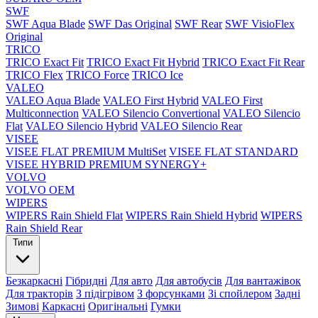
SWF
SWF Aqua Blade
SWF Das Original
SWF Rear
SWF VisioFlex
Original
TRICO
TRICO Exact Fit
TRICO Exact Fit Hybrid
TRICO Exact Fit Rear
TRICO Flex
TRICO Force
TRICO Ice
VALEO
VALEO Aqua Blade
VALEO First Hybrid
VALEO First
Multiconnection
VALEO Silencio Convertional
VALEO Silencio
Flat
VALEO Silencio Hybrid
VALEO Silencio Rear
VISEE
VISEE FLAT PREMIUM MultiSet
VISEE FLAT STANDARD
VISEE HYBRID PREMIUM SYNERGY+
VOLVO
VOLVO OEM
WIPERS
WIPERS Rain Shield Flat
WIPERS Rain Shield Hybrid
WIPERS
Rain Shield Rear
Типи
Безкаркасні
Гібридні
Для авто
Для автобусів
Для вантажівок
Для тракторів
З підігрівом
З форсунками
Зі спойлером
Задні
Зимові
Каркасні
Оригінальні
Гумки