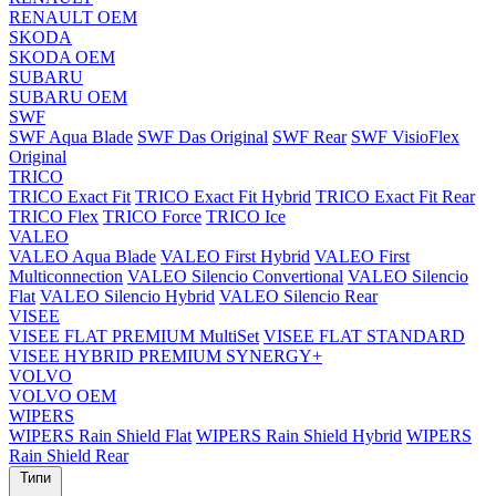
RENAULT OEM
SKODA
SKODA OEM
SUBARU
SUBARU OEM
SWF
SWF Aqua Blade
SWF Das Original
SWF Rear
SWF VisioFlex
Original
TRICO
TRICO Exact Fit
TRICO Exact Fit Hybrid
TRICO Exact Fit Rear
TRICO Flex
TRICO Force
TRICO Ice
VALEO
VALEO Aqua Blade
VALEO First Hybrid
VALEO First
Multiconnection
VALEO Silencio Convertional
VALEO Silencio
Flat
VALEO Silencio Hybrid
VALEO Silencio Rear
VISEE
VISEE FLAT PREMIUM MultiSet
VISEE FLAT STANDARD
VISEE HYBRID PREMIUM SYNERGY+
VOLVO
VOLVO OEM
WIPERS
WIPERS Rain Shield Flat
WIPERS Rain Shield Hybrid
WIPERS
Rain Shield Rear
Типи