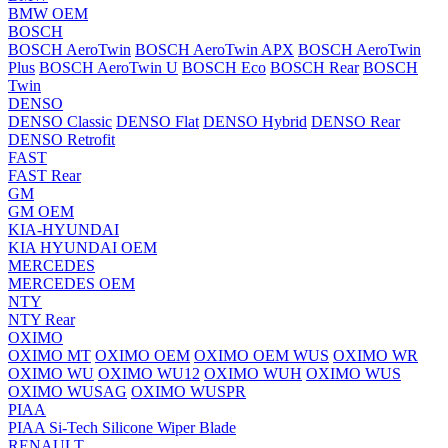
BMW OEM
BOSCH
BOSCH AeroTwin
BOSCH AeroTwin APX
BOSCH AeroTwin
Plus
BOSCH AeroTwin U
BOSCH Eco
BOSCH Rear
BOSCH
Twin
DENSO
DENSO Classic
DENSO Flat
DENSO Hybrid
DENSO Rear
DENSO Retrofit
FAST
FAST Rear
GM
GM OEM
KIA-HYUNDAI
KIA HYUNDAI OEM
MERCEDES
MERCEDES OEM
NTY
NTY Rear
OXIMO
OXIMO MT
OXIMO OEM
OXIMO OEM WUS
OXIMO WR
OXIMO WU
OXIMO WU12
OXIMO WUH
OXIMO WUS
OXIMO WUSAG
OXIMO WUSPR
PIAA
PIAA Si-Tech Silicone Wiper Blade
RENAULT