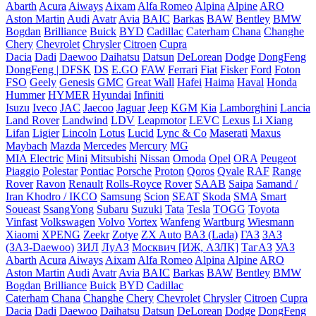
Abarth
Acura
Aiways
Aixam
Alfa Romeo
Alpina
Alpine
ARO
Aston Martin
Audi
Avatr
Avia
BAIC
Barkas
BAW
Bentley
BMW
Bogdan
Brilliance
Buick
BYD
Cadillac
Caterham
Chana
Changhe
Chery
Chevrolet
Chrysler
Citroen
Cupra
Dacia
Dadi
Daewoo
Daihatsu
Datsun
DeLorean
Dodge
DongFeng
DongFeng | DFSK
DS
E.GO
FAW
Ferrari
Fiat
Fisker
Ford
Foton
FSO
Geely
Genesis
GMC
Great Wall
Hafei
Haima
Haval
Honda
Hummer
HYMER
Hyundai
Infiniti
Isuzu
Iveco
JAC
Jaecoo
Jaguar
Jeep
KGM
Kia
Lamborghini
Lancia
Land Rover
Landwind
LDV
Leapmotor
LEVC
Lexus
Li Xiang
Lifan
Ligier
Lincoln
Lotus
Lucid
Lync & Co
Maserati
Maxus
Maybach
Mazda
Mercedes
Mercury
MG
MIA Electric
Mini
Mitsubishi
Nissan
Omoda
Opel
ORA
Peugeot
Piaggio
Polestar
Pontiac
Porsche
Proton
Qoros
Qvale
RAF
Range
Rover
Ravon
Renault
Rolls-Royce
Rover
SAAB
Saipa
Samand /
Iran Khodro / IKCO
Samsung
Scion
SEAT
Skoda
SMA
Smart
Soueast
SsangYong
Subaru
Suzuki
Tata
Tesla
TOGG
Toyota
Vinfast
Volkswagen
Volvo
Vortex
Wanfeng
Wartburg
Wiesmann
Xiaomi
XPENG
Zeekr
Zotye
ZX Auto
ВАЗ (Lada)
ГАЗ
ЗАЗ
(ЗАЗ-Daewoo)
ЗИЛ
ЛуАЗ
Москвич [ИЖ, АЗЛК]
ТагАЗ
УАЗ
Abarth
Acura
Aiways
Aixam
Alfa Romeo
Alpina
Alpine
ARO
Aston Martin
Audi
Avatr
Avia
BAIC
Barkas
BAW
Bentley
BMW
Bogdan
Brilliance
Buick
BYD
Cadillac
Caterham
Chana
Changhe
Chery
Chevrolet
Chrysler
Citroen
Cupra
Dacia
Dadi
Daewoo
Daihatsu
Datsun
DeLorean
Dodge
DongFeng