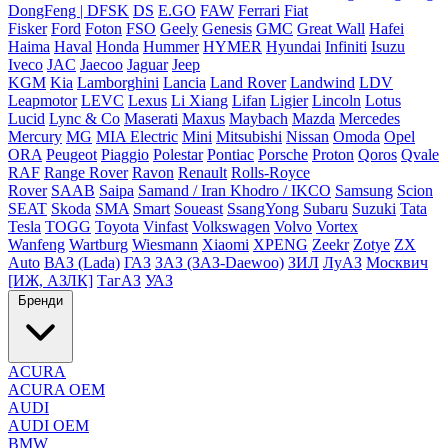
DongFeng | DFSK
DS
E.GO
FAW
Ferrari
Fiat
Fisker
Ford
Foton
FSO
Geely
Genesis
GMC
Great Wall
Hafei
Haima
Haval
Honda
Hummer
HYMER
Hyundai
Infiniti
Isuzu
Iveco
JAC
Jaecoo
Jaguar
Jeep
KGM
Kia
Lamborghini
Lancia
Land Rover
Landwind
LDV
Leapmotor
LEVC
Lexus
Li Xiang
Lifan
Ligier
Lincoln
Lotus
Lucid
Lync & Co
Maserati
Maxus
Maybach
Mazda
Mercedes
Mercury
MG
MIA Electric
Mini
Mitsubishi
Nissan
Omoda
Opel
ORA
Peugeot
Piaggio
Polestar
Pontiac
Porsche
Proton
Qoros
Qvale
RAF
Range Rover
Ravon
Renault
Rolls-Royce
Rover
SAAB
Saipa
Samand / Iran Khodro / IKCO
Samsung
Scion
SEAT
Skoda
SMA
Smart
Soueast
SsangYong
Subaru
Suzuki
Tata
Tesla
TOGG
Toyota
Vinfast
Volkswagen
Volvo
Vortex
Wanfeng
Wartburg
Wiesmann
Xiaomi
XPENG
Zeekr
Zotye
ZX
Auto
ВАЗ (Lada)
ГАЗ
ЗАЗ (ЗАЗ-Daewoo)
ЗИЛ
ЛуАЗ
Москвич
[ИЖ, АЗЛК]
ТагАЗ
УАЗ
Бренди
ACURA
ACURA OEM
AUDI
AUDI OEM
BMW