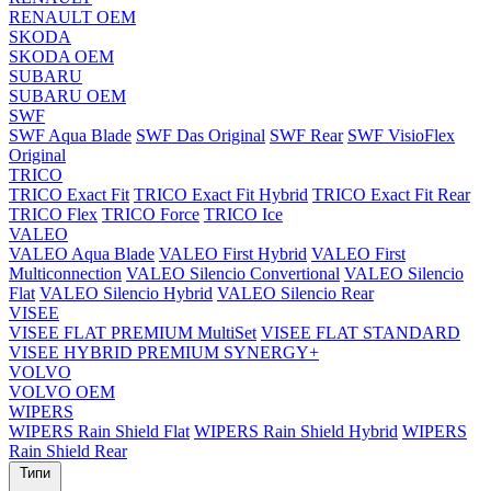
RENAULT OEM
SKODA
SKODA OEM
SUBARU
SUBARU OEM
SWF
SWF Aqua Blade
SWF Das Original
SWF Rear
SWF VisioFlex
Original
TRICO
TRICO Exact Fit
TRICO Exact Fit Hybrid
TRICO Exact Fit Rear
TRICO Flex
TRICO Force
TRICO Ice
VALEO
VALEO Aqua Blade
VALEO First Hybrid
VALEO First
Multiconnection
VALEO Silencio Convertional
VALEO Silencio
Flat
VALEO Silencio Hybrid
VALEO Silencio Rear
VISEE
VISEE FLAT PREMIUM MultiSet
VISEE FLAT STANDARD
VISEE HYBRID PREMIUM SYNERGY+
VOLVO
VOLVO OEM
WIPERS
WIPERS Rain Shield Flat
WIPERS Rain Shield Hybrid
WIPERS
Rain Shield Rear
Типи