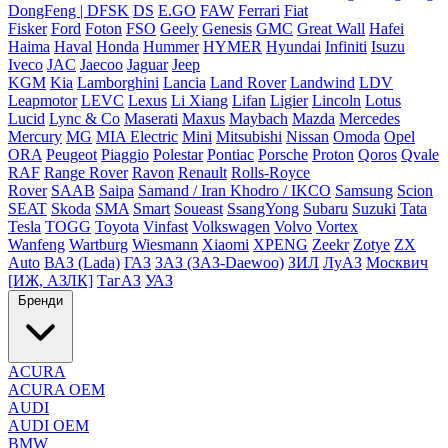
DongFeng | DFSK
DS
E.GO
FAW
Ferrari
Fiat
Fisker
Ford
Foton
FSO
Geely
Genesis
GMC
Great Wall
Hafei
Haima
Haval
Honda
Hummer
HYMER
Hyundai
Infiniti
Isuzu
Iveco
JAC
Jaecoo
Jaguar
Jeep
KGM
Kia
Lamborghini
Lancia
Land Rover
Landwind
LDV
Leapmotor
LEVC
Lexus
Li Xiang
Lifan
Ligier
Lincoln
Lotus
Lucid
Lync & Co
Maserati
Maxus
Maybach
Mazda
Mercedes
Mercury
MG
MIA Electric
Mini
Mitsubishi
Nissan
Omoda
Opel
ORA
Peugeot
Piaggio
Polestar
Pontiac
Porsche
Proton
Qoros
Qvale
RAF
Range Rover
Ravon
Renault
Rolls-Royce
Rover
SAAB
Saipa
Samand / Iran Khodro / IKCO
Samsung
Scion
SEAT
Skoda
SMA
Smart
Soueast
SsangYong
Subaru
Suzuki
Tata
Tesla
TOGG
Toyota
Vinfast
Volkswagen
Volvo
Vortex
Wanfeng
Wartburg
Wiesmann
Xiaomi
XPENG
Zeekr
Zotye
ZX
Auto
ВАЗ (Lada)
ГАЗ
ЗАЗ (ЗАЗ-Daewoo)
ЗИЛ
ЛуАЗ
Москвич
[ИЖ, АЗЛК]
ТагАЗ
УАЗ
Бренди
ACURA
ACURA OEM
AUDI
AUDI OEM
BMW