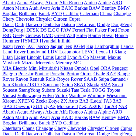
Abarth
Acura
Aiways
Aixam
Alfa Romeo
Alpina
Alpine
ARO
Aston Martin
Audi
Avatr
Avia
BAIC
Barkas
BAW
Bentley
BMW
Bogdan
Brilliance
Buick
BYD
Cadillac
Caterham
Chana
Changhe
Chery
Chevrolet
Chrysler
Citroen
Cupra
Dacia
Dadi
Daewoo
Daihatsu
Datsun
DeLorean
Dodge
DongFeng
DongFeng | DFSK
DS
E.GO
FAW
Ferrari
Fiat
Fisker
Ford
Foton
FSO
Geely
Genesis
GMC
Great Wall
Hafei
Haima
Haval
Honda
Hummer
HYMER
Hyundai
Infiniti
Isuzu
Iveco
JAC
Jaecoo
Jaguar
Jeep
KGM
Kia
Lamborghini
Lancia
Land Rover
Landwind
LDV
Leapmotor
LEVC
Lexus
Li Xiang
Lifan
Ligier
Lincoln
Lotus
Lucid
Lync & Co
Maserati
Maxus
Maybach
Mazda
Mercedes
Mercury
MG
MIA Electric
Mini
Mitsubishi
Nissan
Omoda
Opel
ORA
Peugeot
Piaggio
Polestar
Pontiac
Porsche
Proton
Qoros
Qvale
RAF
Range
Rover
Ravon
Renault
Rolls-Royce
Rover
SAAB
Saipa
Samand /
Iran Khodro / IKCO
Samsung
Scion
SEAT
Skoda
SMA
Smart
Soueast
SsangYong
Subaru
Suzuki
Tata
Tesla
TOGG
Toyota
Vinfast
Volkswagen
Volvo
Vortex
Wanfeng
Wartburg
Wiesmann
Xiaomi
XPENG
Zeekr
Zotye
ZX Auto
ВАЗ (Lada)
ГАЗ
ЗАЗ
(ЗАЗ-Daewoo)
ЗИЛ
ЛуАЗ
Москвич [ИЖ, АЗЛК]
ТагАЗ
УАЗ
Abarth
Acura
Aiways
Aixam
Alfa Romeo
Alpina
Alpine
ARO
Aston Martin
Audi
Avatr
Avia
BAIC
Barkas
BAW
Bentley
BMW
Bogdan
Brilliance
Buick
BYD
Cadillac
Caterham
Chana
Changhe
Chery
Chevrolet
Chrysler
Citroen
Cupra
Dacia
Dadi
Daewoo
Daihatsu
Datsun
DeLorean
Dodge
DongFeng