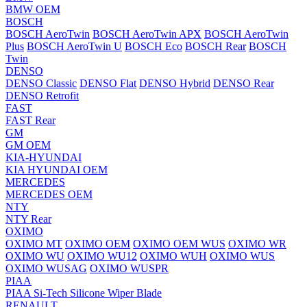
BMW OEM
BOSCH
BOSCH AeroTwin
BOSCH AeroTwin APX
BOSCH AeroTwin
Plus
BOSCH AeroTwin U
BOSCH Eco
BOSCH Rear
BOSCH
Twin
DENSO
DENSO Classic
DENSO Flat
DENSO Hybrid
DENSO Rear
DENSO Retrofit
FAST
FAST Rear
GM
GM OEM
KIA-HYUNDAI
KIA HYUNDAI OEM
MERCEDES
MERCEDES OEM
NTY
NTY Rear
OXIMO
OXIMO MT
OXIMO OEM
OXIMO OEM WUS
OXIMO WR
OXIMO WU
OXIMO WU12
OXIMO WUH
OXIMO WUS
OXIMO WUSAG
OXIMO WUSPR
PIAA
PIAA Si-Tech Silicone Wiper Blade
RENAULT