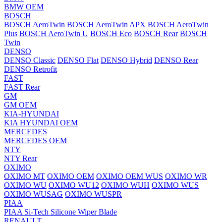
BMW OEM
BOSCH
BOSCH AeroTwin
BOSCH AeroTwin APX
BOSCH AeroTwin
Plus
BOSCH AeroTwin U
BOSCH Eco
BOSCH Rear
BOSCH
Twin
DENSO
DENSO Classic
DENSO Flat
DENSO Hybrid
DENSO Rear
DENSO Retrofit
FAST
FAST Rear
GM
GM OEM
KIA-HYUNDAI
KIA HYUNDAI OEM
MERCEDES
MERCEDES OEM
NTY
NTY Rear
OXIMO
OXIMO MT
OXIMO OEM
OXIMO OEM WUS
OXIMO WR
OXIMO WU
OXIMO WU12
OXIMO WUH
OXIMO WUS
OXIMO WUSAG
OXIMO WUSPR
PIAA
PIAA Si-Tech Silicone Wiper Blade
RENAULT