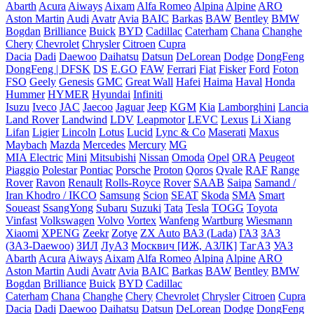
Abarth
Acura
Aiways
Aixam
Alfa Romeo
Alpina
Alpine
ARO
Aston Martin
Audi
Avatr
Avia
BAIC
Barkas
BAW
Bentley
BMW
Bogdan
Brilliance
Buick
BYD
Cadillac
Caterham
Chana
Changhe
Chery
Chevrolet
Chrysler
Citroen
Cupra
Dacia
Dadi
Daewoo
Daihatsu
Datsun
DeLorean
Dodge
DongFeng
DongFeng | DFSK
DS
E.GO
FAW
Ferrari
Fiat
Fisker
Ford
Foton
FSO
Geely
Genesis
GMC
Great Wall
Hafei
Haima
Haval
Honda
Hummer
HYMER
Hyundai
Infiniti
Isuzu
Iveco
JAC
Jaecoo
Jaguar
Jeep
KGM
Kia
Lamborghini
Lancia
Land Rover
Landwind
LDV
Leapmotor
LEVC
Lexus
Li Xiang
Lifan
Ligier
Lincoln
Lotus
Lucid
Lync & Co
Maserati
Maxus
Maybach
Mazda
Mercedes
Mercury
MG
MIA Electric
Mini
Mitsubishi
Nissan
Omoda
Opel
ORA
Peugeot
Piaggio
Polestar
Pontiac
Porsche
Proton
Qoros
Qvale
RAF
Range
Rover
Ravon
Renault
Rolls-Royce
Rover
SAAB
Saipa
Samand /
Iran Khodro / IKCO
Samsung
Scion
SEAT
Skoda
SMA
Smart
Soueast
SsangYong
Subaru
Suzuki
Tata
Tesla
TOGG
Toyota
Vinfast
Volkswagen
Volvo
Vortex
Wanfeng
Wartburg
Wiesmann
Xiaomi
XPENG
Zeekr
Zotye
ZX Auto
ВАЗ (Lada)
ГАЗ
ЗАЗ
(ЗАЗ-Daewoo)
ЗИЛ
ЛуАЗ
Москвич [ИЖ, АЗЛК]
ТагАЗ
УАЗ
Abarth
Acura
Aiways
Aixam
Alfa Romeo
Alpina
Alpine
ARO
Aston Martin
Audi
Avatr
Avia
BAIC
Barkas
BAW
Bentley
BMW
Bogdan
Brilliance
Buick
BYD
Cadillac
Caterham
Chana
Changhe
Chery
Chevrolet
Chrysler
Citroen
Cupra
Dacia
Dadi
Daewoo
Daihatsu
Datsun
DeLorean
Dodge
DongFeng