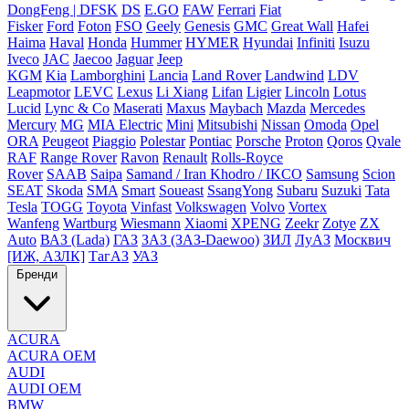
DongFeng | DFSK
DS
E.GO
FAW
Ferrari
Fiat
Fisker
Ford
Foton
FSO
Geely
Genesis
GMC
Great Wall
Hafei
Haima
Haval
Honda
Hummer
HYMER
Hyundai
Infiniti
Isuzu
Iveco
JAC
Jaecoo
Jaguar
Jeep
KGM
Kia
Lamborghini
Lancia
Land Rover
Landwind
LDV
Leapmotor
LEVC
Lexus
Li Xiang
Lifan
Ligier
Lincoln
Lotus
Lucid
Lync & Co
Maserati
Maxus
Maybach
Mazda
Mercedes
Mercury
MG
MIA Electric
Mini
Mitsubishi
Nissan
Omoda
Opel
ORA
Peugeot
Piaggio
Polestar
Pontiac
Porsche
Proton
Qoros
Qvale
RAF
Range Rover
Ravon
Renault
Rolls-Royce
Rover
SAAB
Saipa
Samand / Iran Khodro / IKCO
Samsung
Scion
SEAT
Skoda
SMA
Smart
Soueast
SsangYong
Subaru
Suzuki
Tata
Tesla
TOGG
Toyota
Vinfast
Volkswagen
Volvo
Vortex
Wanfeng
Wartburg
Wiesmann
Xiaomi
XPENG
Zeekr
Zotye
ZX
Auto
ВАЗ (Lada)
ГАЗ
ЗАЗ (ЗАЗ-Daewoo)
ЗИЛ
ЛуАЗ
Москвич
[ИЖ, АЗЛК]
ТагАЗ
УАЗ
Бренди
ACURA
ACURA OEM
AUDI
AUDI OEM
BMW