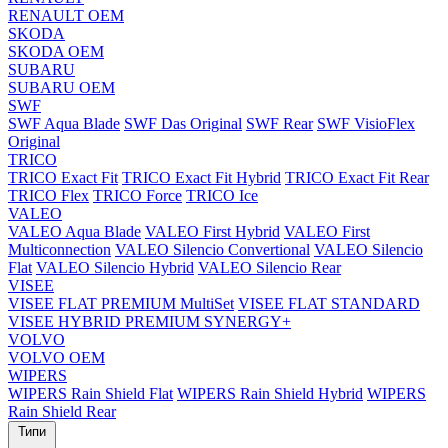
RENAULT OEM
SKODA
SKODA OEM
SUBARU
SUBARU OEM
SWF
SWF Aqua Blade
SWF Das Original
SWF Rear
SWF VisioFlex
Original
TRICO
TRICO Exact Fit
TRICO Exact Fit Hybrid
TRICO Exact Fit Rear
TRICO Flex
TRICO Force
TRICO Ice
VALEO
VALEO Aqua Blade
VALEO First Hybrid
VALEO First
Multiconnection
VALEO Silencio Convertional
VALEO Silencio
Flat
VALEO Silencio Hybrid
VALEO Silencio Rear
VISEE
VISEE FLAT PREMIUM MultiSet
VISEE FLAT STANDARD
VISEE HYBRID PREMIUM SYNERGY+
VOLVO
VOLVO OEM
WIPERS
WIPERS Rain Shield Flat
WIPERS Rain Shield Hybrid
WIPERS
Rain Shield Rear
Типи