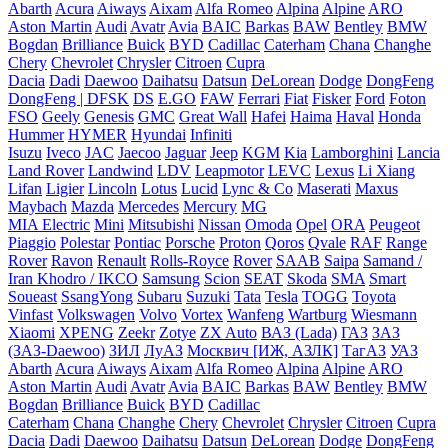
Abarth
Acura
Aiways
Aixam
Alfa Romeo
Alpina
Alpine
ARO
Aston Martin
Audi
Avatr
Avia
BAIC
Barkas
BAW
Bentley
BMW
Bogdan
Brilliance
Buick
BYD
Cadillac
Caterham
Chana
Changhe
Chery
Chevrolet
Chrysler
Citroen
Cupra
Dacia
Dadi
Daewoo
Daihatsu
Datsun
DeLorean
Dodge
DongFeng
DongFeng | DFSK
DS
E.GO
FAW
Ferrari
Fiat
Fisker
Ford
Foton
FSO
Geely
Genesis
GMC
Great Wall
Hafei
Haima
Haval
Honda
Hummer
HYMER
Hyundai
Infiniti
Isuzu
Iveco
JAC
Jaecoo
Jaguar
Jeep
KGM
Kia
Lamborghini
Lancia
Land Rover
Landwind
LDV
Leapmotor
LEVC
Lexus
Li Xiang
Lifan
Ligier
Lincoln
Lotus
Lucid
Lync & Co
Maserati
Maxus
Maybach
Mazda
Mercedes
Mercury
MG
MIA Electric
Mini
Mitsubishi
Nissan
Omoda
Opel
ORA
Peugeot
Piaggio
Polestar
Pontiac
Porsche
Proton
Qoros
Qvale
RAF
Range
Rover
Ravon
Renault
Rolls-Royce
Rover
SAAB
Saipa
Samand /
Iran Khodro / IKCO
Samsung
Scion
SEAT
Skoda
SMA
Smart
Soueast
SsangYong
Subaru
Suzuki
Tata
Tesla
TOGG
Toyota
Vinfast
Volkswagen
Volvo
Vortex
Wanfeng
Wartburg
Wiesmann
Xiaomi
XPENG
Zeekr
Zotye
ZX Auto
ВАЗ (Lada)
ГАЗ
ЗАЗ
(ЗАЗ-Daewoo)
ЗИЛ
ЛуАЗ
Москвич [ИЖ, АЗЛК]
ТагАЗ
УАЗ
Abarth
Acura
Aiways
Aixam
Alfa Romeo
Alpina
Alpine
ARO
Aston Martin
Audi
Avatr
Avia
BAIC
Barkas
BAW
Bentley
BMW
Bogdan
Brilliance
Buick
BYD
Cadillac
Caterham
Chana
Changhe
Chery
Chevrolet
Chrysler
Citroen
Cupra
Dacia
Dadi
Daewoo
Daihatsu
Datsun
DeLorean
Dodge
DongFeng