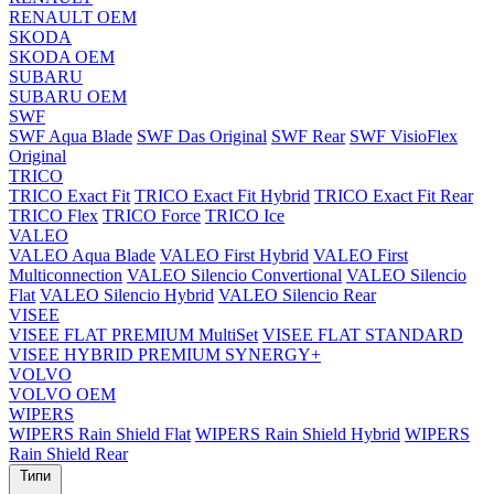
RENAULT OEM
SKODA
SKODA OEM
SUBARU
SUBARU OEM
SWF
SWF Aqua Blade
SWF Das Original
SWF Rear
SWF VisioFlex
Original
TRICO
TRICO Exact Fit
TRICO Exact Fit Hybrid
TRICO Exact Fit Rear
TRICO Flex
TRICO Force
TRICO Ice
VALEO
VALEO Aqua Blade
VALEO First Hybrid
VALEO First
Multiconnection
VALEO Silencio Convertional
VALEO Silencio
Flat
VALEO Silencio Hybrid
VALEO Silencio Rear
VISEE
VISEE FLAT PREMIUM MultiSet
VISEE FLAT STANDARD
VISEE HYBRID PREMIUM SYNERGY+
VOLVO
VOLVO OEM
WIPERS
WIPERS Rain Shield Flat
WIPERS Rain Shield Hybrid
WIPERS
Rain Shield Rear
Типи