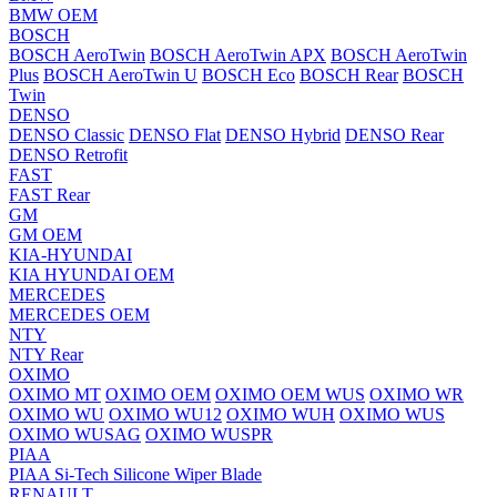
BMW OEM
BOSCH
BOSCH AeroTwin
BOSCH AeroTwin APX
BOSCH AeroTwin
Plus
BOSCH AeroTwin U
BOSCH Eco
BOSCH Rear
BOSCH
Twin
DENSO
DENSO Classic
DENSO Flat
DENSO Hybrid
DENSO Rear
DENSO Retrofit
FAST
FAST Rear
GM
GM OEM
KIA-HYUNDAI
KIA HYUNDAI OEM
MERCEDES
MERCEDES OEM
NTY
NTY Rear
OXIMO
OXIMO MT
OXIMO OEM
OXIMO OEM WUS
OXIMO WR
OXIMO WU
OXIMO WU12
OXIMO WUH
OXIMO WUS
OXIMO WUSAG
OXIMO WUSPR
PIAA
PIAA Si-Tech Silicone Wiper Blade
RENAULT