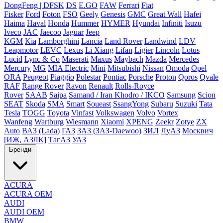
DongFeng | DFSK
DS
E.GO
FAW
Ferrari
Fiat
Fisker
Ford
Foton
FSO
Geely
Genesis
GMC
Great Wall
Hafei
Haima
Haval
Honda
Hummer
HYMER
Hyundai
Infiniti
Isuzu
Iveco
JAC
Jaecoo
Jaguar
Jeep
KGM
Kia
Lamborghini
Lancia
Land Rover
Landwind
LDV
Leapmotor
LEVC
Lexus
Li Xiang
Lifan
Ligier
Lincoln
Lotus
Lucid
Lync & Co
Maserati
Maxus
Maybach
Mazda
Mercedes
Mercury
MG
MIA Electric
Mini
Mitsubishi
Nissan
Omoda
Opel
ORA
Peugeot
Piaggio
Polestar
Pontiac
Porsche
Proton
Qoros
Qvale
RAF
Range Rover
Ravon
Renault
Rolls-Royce
Rover
SAAB
Saipa
Samand / Iran Khodro / IKCO
Samsung
Scion
SEAT
Skoda
SMA
Smart
Soueast
SsangYong
Subaru
Suzuki
Tata
Tesla
TOGG
Toyota
Vinfast
Volkswagen
Volvo
Vortex
Wanfeng
Wartburg
Wiesmann
Xiaomi
XPENG
Zeekr
Zotye
ZX
Auto
ВАЗ (Lada)
ГАЗ
ЗАЗ (ЗАЗ-Daewoo)
ЗИЛ
ЛуАЗ
Москвич
[ИЖ, АЗЛК]
ТагАЗ
УАЗ
Бренди
ACURA
ACURA OEM
AUDI
AUDI OEM
BMW