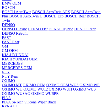
BMW OEM
BOSCH
BOSCH AeroTwin
BOSCH AeroTwin APX
BOSCH AeroTwin
Plus
BOSCH AeroTwin U
BOSCH Eco
BOSCH Rear
BOSCH
Twin
DENSO
DENSO Classic
DENSO Flat
DENSO Hybrid
DENSO Rear
DENSO Retrofit
FAST
FAST Rear
GM
GM OEM
KIA-HYUNDAI
KIA HYUNDAI OEM
MERCEDES
MERCEDES OEM
NTY
NTY Rear
OXIMO
OXIMO MT
OXIMO OEM
OXIMO OEM WUS
OXIMO WR
OXIMO WU
OXIMO WU12
OXIMO WUH
OXIMO WUS
OXIMO WUSAG
OXIMO WUSPR
PIAA
PIAA Si-Tech Silicone Wiper Blade
RENAULT