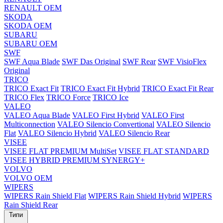
RENAULT OEM
SKODA
SKODA OEM
SUBARU
SUBARU OEM
SWF
SWF Aqua Blade
SWF Das Original
SWF Rear
SWF VisioFlex
Original
TRICO
TRICO Exact Fit
TRICO Exact Fit Hybrid
TRICO Exact Fit Rear
TRICO Flex
TRICO Force
TRICO Ice
VALEO
VALEO Aqua Blade
VALEO First Hybrid
VALEO First
Multiconnection
VALEO Silencio Convertional
VALEO Silencio
Flat
VALEO Silencio Hybrid
VALEO Silencio Rear
VISEE
VISEE FLAT PREMIUM MultiSet
VISEE FLAT STANDARD
VISEE HYBRID PREMIUM SYNERGY+
VOLVO
VOLVO OEM
WIPERS
WIPERS Rain Shield Flat
WIPERS Rain Shield Hybrid
WIPERS
Rain Shield Rear
Типи