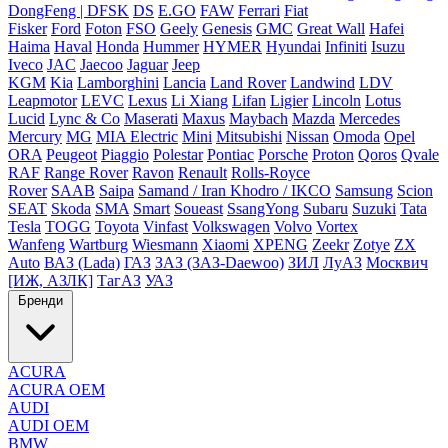
DongFeng | DFSK
DS
E.GO
FAW
Ferrari
Fiat
Fisker
Ford
Foton
FSO
Geely
Genesis
GMC
Great Wall
Hafei
Haima
Haval
Honda
Hummer
HYMER
Hyundai
Infiniti
Isuzu
Iveco
JAC
Jaecoo
Jaguar
Jeep
KGM
Kia
Lamborghini
Lancia
Land Rover
Landwind
LDV
Leapmotor
LEVC
Lexus
Li Xiang
Lifan
Ligier
Lincoln
Lotus
Lucid
Lync & Co
Maserati
Maxus
Maybach
Mazda
Mercedes
Mercury
MG
MIA Electric
Mini
Mitsubishi
Nissan
Omoda
Opel
ORA
Peugeot
Piaggio
Polestar
Pontiac
Porsche
Proton
Qoros
Qvale
RAF
Range Rover
Ravon
Renault
Rolls-Royce
Rover
SAAB
Saipa
Samand / Iran Khodro / IKCO
Samsung
Scion
SEAT
Skoda
SMA
Smart
Soueast
SsangYong
Subaru
Suzuki
Tata
Tesla
TOGG
Toyota
Vinfast
Volkswagen
Volvo
Vortex
Wanfeng
Wartburg
Wiesmann
Xiaomi
XPENG
Zeekr
Zotye
ZX
Auto
ВАЗ (Lada)
ГАЗ
ЗАЗ (ЗАЗ-Daewoo)
ЗИЛ
ЛуАЗ
Москвич
[ИЖ, АЗЛК]
ТагАЗ
УАЗ
Бренди
ACURA
ACURA OEM
AUDI
AUDI OEM
BMW