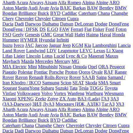
Abarth
Acura
Aiways
Aixam
Alfa Romeo
Alpina
Alpine
ARO
Aston Martin
Audi
Avatr
Avia
BAIC
Barkas
BAW
Bentley
BMW
Bogdan
Brilliance
Buick
BYD
Cadillac
Caterham
Chana
Changhe
Chery
Chevrolet
Chrysler
Citroen
Cupra
Dacia
Dadi
Daewoo
Daihatsu
Datsun
DeLorean
Dodge
DongFeng
DongFeng | DFSK
DS
E.GO
FAW
Ferrari
Fiat
Fisker
Ford
Foton
FSO
Geely
Genesis
GMC
Great Wall
Hafei
Haima
Haval
Honda
Hummer
HYMER
Hyundai
Infiniti
Isuzu
Iveco
JAC
Jaecoo
Jaguar
Jeep
KGM
Kia
Lamborghini
Lancia
Land Rover
Landwind
LDV
Leapmotor
LEVC
Lexus
Li Xiang
Lifan
Ligier
Lincoln
Lotus
Lucid
Lync & Co
Maserati
Maxus
Maybach
Mazda
Mercedes
Mercury
MG
MIA Electric
Mini
Mitsubishi
Nissan
Omoda
Opel
ORA
Peugeot
Piaggio
Polestar
Pontiac
Porsche
Proton
Qoros
Qvale
RAF
Range
Rover
Ravon
Renault
Rolls-Royce
Rover
SAAB
Saipa
Samand /
Iran Khodro / IKCO
Samsung
Scion
SEAT
Skoda
SMA
Smart
Soueast
SsangYong
Subaru
Suzuki
Tata
Tesla
TOGG
Toyota
Vinfast
Volkswagen
Volvo
Vortex
Wanfeng
Wartburg
Wiesmann
Xiaomi
XPENG
Zeekr
Zotye
ZX Auto
ВАЗ (Lada)
ГАЗ
ЗАЗ
(ЗАЗ-Daewoo)
ЗИЛ
ЛуАЗ
Москвич [ИЖ, АЗЛК]
ТагАЗ
УАЗ
Abarth
Acura
Aiways
Aixam
Alfa Romeo
Alpina
Alpine
ARO
Aston Martin
Audi
Avatr
Avia
BAIC
Barkas
BAW
Bentley
BMW
Bogdan
Brilliance
Buick
BYD
Cadillac
Caterham
Chana
Changhe
Chery
Chevrolet
Chrysler
Citroen
Cupra
Dacia
Dadi
Daewoo
Daihatsu
Datsun
DeLorean
Dodge
DongFeng