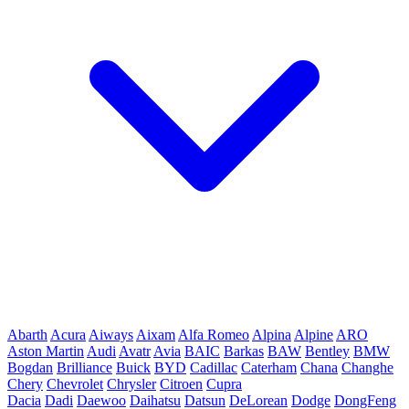
Abarth
Acura
Aiways
Aixam
Alfa Romeo
Alpina
Alpine
ARO
Aston Martin
Audi
Avatr
Avia
BAIC
Barkas
BAW
Bentley
BMW
Bogdan
Brilliance
Buick
BYD
Cadillac
Caterham
Chana
Changhe
Chery
Chevrolet
Chrysler
Citroen
Cupra
Dacia
Dadi
Daewoo
Daihatsu
Datsun
DeLorean
Dodge
DongFeng