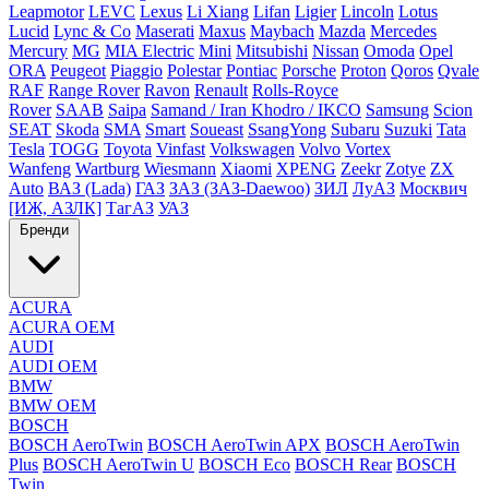
Leapmotor
LEVC
Lexus
Li Xiang
Lifan
Ligier
Lincoln
Lotus
Lucid
Lync & Co
Maserati
Maxus
Maybach
Mazda
Mercedes
Mercury
MG
MIA Electric
Mini
Mitsubishi
Nissan
Omoda
Opel
ORA
Peugeot
Piaggio
Polestar
Pontiac
Porsche
Proton
Qoros
Qvale
RAF
Range Rover
Ravon
Renault
Rolls-Royce
Rover
SAAB
Saipa
Samand / Iran Khodro / IKCO
Samsung
Scion
SEAT
Skoda
SMA
Smart
Soueast
SsangYong
Subaru
Suzuki
Tata
Tesla
TOGG
Toyota
Vinfast
Volkswagen
Volvo
Vortex
Wanfeng
Wartburg
Wiesmann
Xiaomi
XPENG
Zeekr
Zotye
ZX
Auto
ВАЗ (Lada)
ГАЗ
ЗАЗ (ЗАЗ-Daewoo)
ЗИЛ
ЛуАЗ
Москвич
[ИЖ, АЗЛК]
ТагАЗ
УАЗ
Бренди
ACURA
ACURA OEM
AUDI
AUDI OEM
BMW
BMW OEM
BOSCH
BOSCH AeroTwin
BOSCH AeroTwin APX
BOSCH AeroTwin
Plus
BOSCH AeroTwin U
BOSCH Eco
BOSCH Rear
BOSCH
Twin