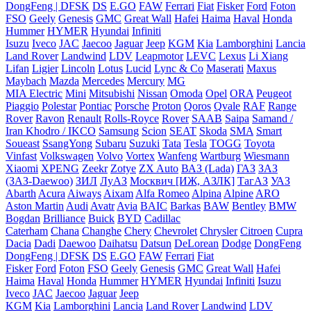
DongFeng | DFSK
DS
E.GO
FAW
Ferrari
Fiat
Fisker
Ford
Foton
FSO
Geely
Genesis
GMC
Great Wall
Hafei
Haima
Haval
Honda
Hummer
HYMER
Hyundai
Infiniti
Isuzu
Iveco
JAC
Jaecoo
Jaguar
Jeep
KGM
Kia
Lamborghini
Lancia
Land Rover
Landwind
LDV
Leapmotor
LEVC
Lexus
Li Xiang
Lifan
Ligier
Lincoln
Lotus
Lucid
Lync & Co
Maserati
Maxus
Maybach
Mazda
Mercedes
Mercury
MG
MIA Electric
Mini
Mitsubishi
Nissan
Omoda
Opel
ORA
Peugeot
Piaggio
Polestar
Pontiac
Porsche
Proton
Qoros
Qvale
RAF
Range
Rover
Ravon
Renault
Rolls-Royce
Rover
SAAB
Saipa
Samand /
Iran Khodro / IKCO
Samsung
Scion
SEAT
Skoda
SMA
Smart
Soueast
SsangYong
Subaru
Suzuki
Tata
Tesla
TOGG
Toyota
Vinfast
Volkswagen
Volvo
Vortex
Wanfeng
Wartburg
Wiesmann
Xiaomi
XPENG
Zeekr
Zotye
ZX Auto
ВАЗ (Lada)
ГАЗ
ЗАЗ
(ЗАЗ-Daewoo)
ЗИЛ
ЛуАЗ
Москвич [ИЖ, АЗЛК]
ТагАЗ
УАЗ
Abarth
Acura
Aiways
Aixam
Alfa Romeo
Alpina
Alpine
ARO
Aston Martin
Audi
Avatr
Avia
BAIC
Barkas
BAW
Bentley
BMW
Bogdan
Brilliance
Buick
BYD
Cadillac
Caterham
Chana
Changhe
Chery
Chevrolet
Chrysler
Citroen
Cupra
Dacia
Dadi
Daewoo
Daihatsu
Datsun
DeLorean
Dodge
DongFeng
DongFeng | DFSK
DS
E.GO
FAW
Ferrari
Fiat
Fisker
Ford
Foton
FSO
Geely
Genesis
GMC
Great Wall
Hafei
Haima
Haval
Honda
Hummer
HYMER
Hyundai
Infiniti
Isuzu
Iveco
JAC
Jaecoo
Jaguar
Jeep
KGM
Kia
Lamborghini
Lancia
Land Rover
Landwind
LDV