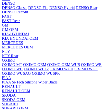
DENSO
DENSO Classic
DENSO Flat
DENSO Hybrid
DENSO Rear
DENSO Retrofit
FAST
FAST Rear
GM
GM OEM
KIA-HYUNDAI
KIA HYUNDAI OEM
MERCEDES
MERCEDES OEM
NTY
NTY Rear
OXIMO
OXIMO MT
OXIMO OEM
OXIMO OEM WUS
OXIMO WR
OXIMO WU
OXIMO WU12
OXIMO WUH
OXIMO WUS
OXIMO WUSAG
OXIMO WUSPR
PIAA
PIAA Si-Tech Silicone Wiper Blade
RENAULT
RENAULT OEM
SKODA
SKODA OEM
SUBARU
SUBARU OEM