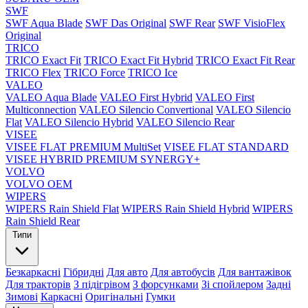
SWF
SWF Aqua Blade
SWF Das Original
SWF Rear
SWF VisioFlex
Original
TRICO
TRICO Exact Fit
TRICO Exact Fit Hybrid
TRICO Exact Fit Rear
TRICO Flex
TRICO Force
TRICO Ice
VALEO
VALEO Aqua Blade
VALEO First Hybrid
VALEO First
Multiconnection
VALEO Silencio Convertional
VALEO Silencio
Flat
VALEO Silencio Hybrid
VALEO Silencio Rear
VISEE
VISEE FLAT PREMIUM MultiSet
VISEE FLAT STANDARD
VISEE HYBRID PREMIUM SYNERGY+
VOLVO
VOLVO OEM
WIPERS
WIPERS Rain Shield Flat
WIPERS Rain Shield Hybrid
WIPERS
Rain Shield Rear
Типи
Безкаркасні
Гібридні
Для авто
Для автобусів
Для вантажівок
Для тракторів
З підігрівом
З форсунками
Зі спойлером
Задні
Зимові
Каркасні
Оригінальні
Гумки