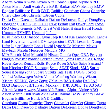
Abarth
Acura
Aiways
Aixam
Alfa Romeo
Alpina
Alpine
ARO
Aston Martin
Audi
Avatr
Avia
BAIC
Barkas
BAW
Bentley
BMW
Bogdan
Brilliance
Buick
BYD
Cadillac
Caterham
Chana
Changhe
Chery
Chevrolet
Chrysler
Citroen
Cupra
Dacia
Dadi
Daewoo
Daihatsu
Datsun
DeLorean
Dodge
DongFeng
DongFeng | DFSK
DS
E.GO
FAW
Ferrari
Fiat
Fisker
Ford
Foton
FSO
Geely
Genesis
GMC
Great Wall
Hafei
Haima
Haval
Honda
Hummer
HYMER
Hyundai
Infiniti
Isuzu
Iveco
JAC
Jaecoo
Jaguar
Jeep
KGM
Kia
Lamborghini
Lancia
Land Rover
Landwind
LDV
Leapmotor
LEVC
Lexus
Li Xiang
Lifan
Ligier
Lincoln
Lotus
Lucid
Lync & Co
Maserati
Maxus
Maybach
Mazda
Mercedes
Mercury
MG
MIA Electric
Mini
Mitsubishi
Nissan
Omoda
Opel
ORA
Peugeot
Piaggio
Polestar
Pontiac
Porsche
Proton
Qoros
Qvale
RAF
Range
Rover
Ravon
Renault
Rolls-Royce
Rover
SAAB
Saipa
Samand /
Iran Khodro / IKCO
Samsung
Scion
SEAT
Skoda
SMA
Smart
Soueast
SsangYong
Subaru
Suzuki
Tata
Tesla
TOGG
Toyota
Vinfast
Volkswagen
Volvo
Vortex
Wanfeng
Wartburg
Wiesmann
Xiaomi
XPENG
Zeekr
Zotye
ZX Auto
ВАЗ (Lada)
ГАЗ
ЗАЗ
(ЗАЗ-Daewoo)
ЗИЛ
ЛуАЗ
Москвич [ИЖ, АЗЛК]
ТагАЗ
УАЗ
Abarth
Acura
Aiways
Aixam
Alfa Romeo
Alpina
Alpine
ARO
Aston Martin
Audi
Avatr
Avia
BAIC
Barkas
BAW
Bentley
BMW
Bogdan
Brilliance
Buick
BYD
Cadillac
Caterham
Chana
Changhe
Chery
Chevrolet
Chrysler
Citroen
Cupra
Dacia
Dadi
Daewoo
Daihatsu
Datsun
DeLorean
Dodge
DongFeng