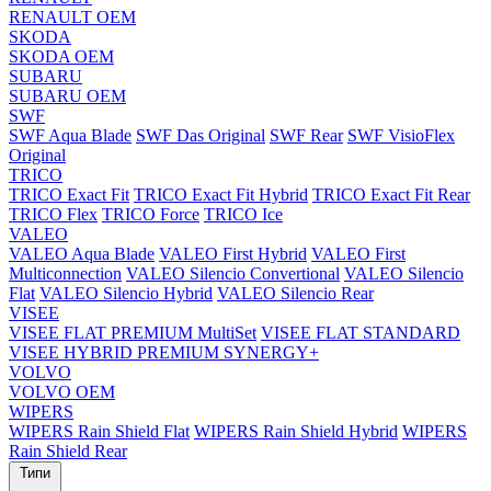
RENAULT OEM
SKODA
SKODA OEM
SUBARU
SUBARU OEM
SWF
SWF Aqua Blade
SWF Das Original
SWF Rear
SWF VisioFlex
Original
TRICO
TRICO Exact Fit
TRICO Exact Fit Hybrid
TRICO Exact Fit Rear
TRICO Flex
TRICO Force
TRICO Ice
VALEO
VALEO Aqua Blade
VALEO First Hybrid
VALEO First
Multiconnection
VALEO Silencio Convertional
VALEO Silencio
Flat
VALEO Silencio Hybrid
VALEO Silencio Rear
VISEE
VISEE FLAT PREMIUM MultiSet
VISEE FLAT STANDARD
VISEE HYBRID PREMIUM SYNERGY+
VOLVO
VOLVO OEM
WIPERS
WIPERS Rain Shield Flat
WIPERS Rain Shield Hybrid
WIPERS
Rain Shield Rear
Типи