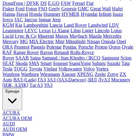
DongFeng | DFSK
DS
E.GO
FAW
Ferrari
Fiat
Fisker
Ford
Foton
FSO
Geely
Genesis
GMC
Great Wall
Hafei
Haima
Haval
Honda
Hummer
HYMER
Hyundai
Infiniti
Isuzu
Iveco
JAC
Jaecoo
Jaguar
Jeep
KGM
Kia
Lamborghini
Lancia
Land Rover
Landwind
LDV
Leapmotor
LEVC
Lexus
Li Xiang
Lifan
Ligier
Lincoln
Lotus
Lucid
Lync & Co
Maserati
Maxus
Maybach
Mazda
Mercedes
Mercury
MG
MIA Electric
Mini
Mitsubishi
Nissan
Omoda
Opel
ORA
Peugeot
Piaggio
Polestar
Pontiac
Porsche
Proton
Qoros
Qvale
RAF
Range Rover
Ravon
Renault
Rolls-Royce
Rover
SAAB
Saipa
Samand / Iran Khodro / IKCO
Samsung
Scion
SEAT
Skoda
SMA
Smart
Soueast
SsangYong
Subaru
Suzuki
Tata
Tesla
TOGG
Toyota
Vinfast
Volkswagen
Volvo
Vortex
Wanfeng
Wartburg
Wiesmann
Xiaomi
XPENG
Zeekr
Zotye
ZX
Auto
ВАЗ (Lada)
ГАЗ
ЗАЗ (ЗАЗ-Daewoo)
ЗИЛ
ЛуАЗ
Москвич
[ИЖ, АЗЛК]
ТагАЗ
УАЗ
Бренди
ACURA
ACURA OEM
AUDI
AUDI OEM
BMW