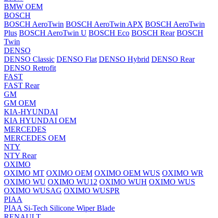
BMW OEM
BOSCH
BOSCH AeroTwin
BOSCH AeroTwin APX
BOSCH AeroTwin
Plus
BOSCH AeroTwin U
BOSCH Eco
BOSCH Rear
BOSCH
Twin
DENSO
DENSO Classic
DENSO Flat
DENSO Hybrid
DENSO Rear
DENSO Retrofit
FAST
FAST Rear
GM
GM OEM
KIA-HYUNDAI
KIA HYUNDAI OEM
MERCEDES
MERCEDES OEM
NTY
NTY Rear
OXIMO
OXIMO MT
OXIMO OEM
OXIMO OEM WUS
OXIMO WR
OXIMO WU
OXIMO WU12
OXIMO WUH
OXIMO WUS
OXIMO WUSAG
OXIMO WUSPR
PIAA
PIAA Si-Tech Silicone Wiper Blade
RENAULT