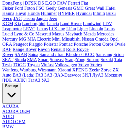
DongFeng | DFSK
DS
E.GO
FAW
Ferrari
Fiat
Fisker
Ford
Foton
FSO
Geely
Genesis
GMC
Great Wall
Hafei
Haima
Haval
Honda
Hummer
HYMER
Hyundai
Infiniti
Isuzu
Iveco
JAC
Jaecoo
Jaguar
Jeep
KGM
Kia
Lamborghini
Lancia
Land Rover
Landwind
LDV
Leapmotor
LEVC
Lexus
Li Xiang
Lifan
Ligier
Lincoln
Lotus
Lucid
Lync & Co
Maserati
Maxus
Maybach
Mazda
Mercedes
Mercury
MG
MIA Electric
Mini
Mitsubishi
Nissan
Omoda
Opel
ORA
Peugeot
Piaggio
Polestar
Pontiac
Porsche
Proton
Qoros
Qvale
RAF
Range Rover
Ravon
Renault
Rolls-Royce
Rover
SAAB
Saipa
Samand / Iran Khodro / IKCO
Samsung
Scion
SEAT
Skoda
SMA
Smart
Soueast
SsangYong
Subaru
Suzuki
Tata
Tesla
TOGG
Toyota
Vinfast
Volkswagen
Volvo
Vortex
Wanfeng
Wartburg
Wiesmann
Xiaomi
XPENG
Zeekr
Zotye
ZX
Auto
ВАЗ (Lada)
ГАЗ
ЗАЗ (ЗАЗ-Daewoo)
ЗИЛ
ЛуАЗ
Москвич
[ИЖ, АЗЛК]
ТагАЗ
УАЗ
Бренди
ACURA
ACURA OEM
AUDI
AUDI OEM
BMW