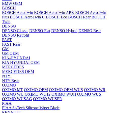
BMW OEM
BOSCH
BOSCH AeroTwin
BOSCH AeroTwin APX
BOSCH AeroTwin
Plus
BOSCH AeroTwin U
BOSCH Eco
BOSCH Rear
BOSCH
Twin
DENSO
DENSO Classic
DENSO Flat
DENSO Hybrid
DENSO Rear
DENSO Retrofit
FAST
FAST Rear
GM
GM OEM
KIA-HYUNDAI
KIA HYUNDAI OEM
MERCEDES
MERCEDES OEM
NTY
NTY Rear
OXIMO
OXIMO MT
OXIMO OEM
OXIMO OEM WUS
OXIMO WR
OXIMO WU
OXIMO WU12
OXIMO WUH
OXIMO WUS
OXIMO WUSAG
OXIMO WUSPR
PIAA
PIAA Si-Tech Silicone Wiper Blade
RENAULT