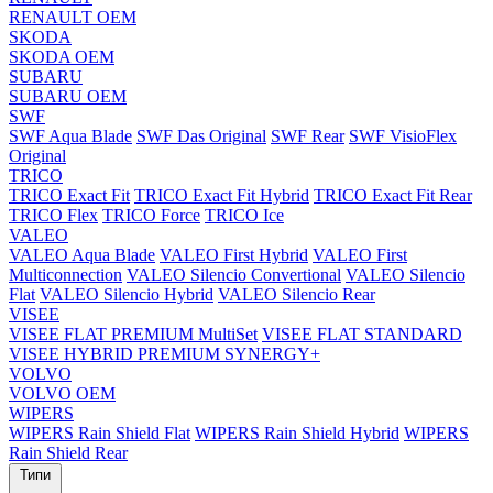
RENAULT OEM
SKODA
SKODA OEM
SUBARU
SUBARU OEM
SWF
SWF Aqua Blade
SWF Das Original
SWF Rear
SWF VisioFlex
Original
TRICO
TRICO Exact Fit
TRICO Exact Fit Hybrid
TRICO Exact Fit Rear
TRICO Flex
TRICO Force
TRICO Ice
VALEO
VALEO Aqua Blade
VALEO First Hybrid
VALEO First
Multiconnection
VALEO Silencio Convertional
VALEO Silencio
Flat
VALEO Silencio Hybrid
VALEO Silencio Rear
VISEE
VISEE FLAT PREMIUM MultiSet
VISEE FLAT STANDARD
VISEE HYBRID PREMIUM SYNERGY+
VOLVO
VOLVO OEM
WIPERS
WIPERS Rain Shield Flat
WIPERS Rain Shield Hybrid
WIPERS
Rain Shield Rear
Типи