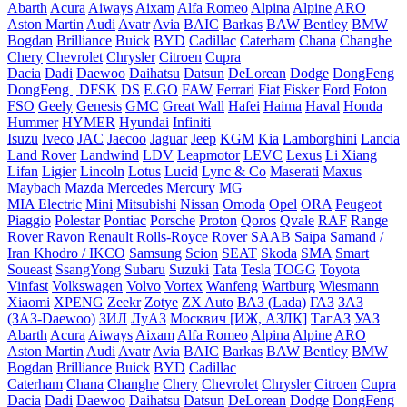
Abarth
Acura
Aiways
Aixam
Alfa Romeo
Alpina
Alpine
ARO
Aston Martin
Audi
Avatr
Avia
BAIC
Barkas
BAW
Bentley
BMW
Bogdan
Brilliance
Buick
BYD
Cadillac
Caterham
Chana
Changhe
Chery
Chevrolet
Chrysler
Citroen
Cupra
Dacia
Dadi
Daewoo
Daihatsu
Datsun
DeLorean
Dodge
DongFeng
DongFeng | DFSK
DS
E.GO
FAW
Ferrari
Fiat
Fisker
Ford
Foton
FSO
Geely
Genesis
GMC
Great Wall
Hafei
Haima
Haval
Honda
Hummer
HYMER
Hyundai
Infiniti
Isuzu
Iveco
JAC
Jaecoo
Jaguar
Jeep
KGM
Kia
Lamborghini
Lancia
Land Rover
Landwind
LDV
Leapmotor
LEVC
Lexus
Li Xiang
Lifan
Ligier
Lincoln
Lotus
Lucid
Lync & Co
Maserati
Maxus
Maybach
Mazda
Mercedes
Mercury
MG
MIA Electric
Mini
Mitsubishi
Nissan
Omoda
Opel
ORA
Peugeot
Piaggio
Polestar
Pontiac
Porsche
Proton
Qoros
Qvale
RAF
Range
Rover
Ravon
Renault
Rolls-Royce
Rover
SAAB
Saipa
Samand /
Iran Khodro / IKCO
Samsung
Scion
SEAT
Skoda
SMA
Smart
Soueast
SsangYong
Subaru
Suzuki
Tata
Tesla
TOGG
Toyota
Vinfast
Volkswagen
Volvo
Vortex
Wanfeng
Wartburg
Wiesmann
Xiaomi
XPENG
Zeekr
Zotye
ZX Auto
ВАЗ (Lada)
ГАЗ
ЗАЗ
(ЗАЗ-Daewoo)
ЗИЛ
ЛуАЗ
Москвич [ИЖ, АЗЛК]
ТагАЗ
УАЗ
Abarth
Acura
Aiways
Aixam
Alfa Romeo
Alpina
Alpine
ARO
Aston Martin
Audi
Avatr
Avia
BAIC
Barkas
BAW
Bentley
BMW
Bogdan
Brilliance
Buick
BYD
Cadillac
Caterham
Chana
Changhe
Chery
Chevrolet
Chrysler
Citroen
Cupra
Dacia
Dadi
Daewoo
Daihatsu
Datsun
DeLorean
Dodge
DongFeng