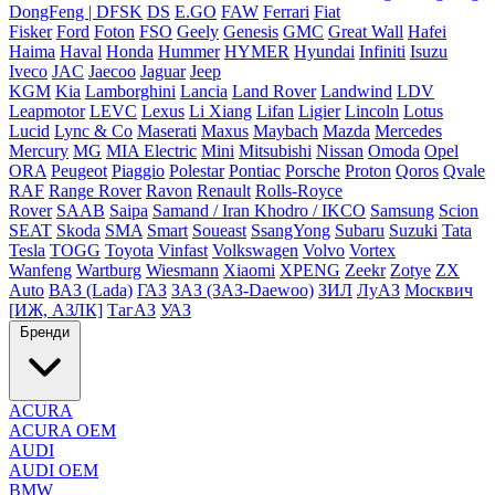
DongFeng | DFSK
DS
E.GO
FAW
Ferrari
Fiat
Fisker
Ford
Foton
FSO
Geely
Genesis
GMC
Great Wall
Hafei
Haima
Haval
Honda
Hummer
HYMER
Hyundai
Infiniti
Isuzu
Iveco
JAC
Jaecoo
Jaguar
Jeep
KGM
Kia
Lamborghini
Lancia
Land Rover
Landwind
LDV
Leapmotor
LEVC
Lexus
Li Xiang
Lifan
Ligier
Lincoln
Lotus
Lucid
Lync & Co
Maserati
Maxus
Maybach
Mazda
Mercedes
Mercury
MG
MIA Electric
Mini
Mitsubishi
Nissan
Omoda
Opel
ORA
Peugeot
Piaggio
Polestar
Pontiac
Porsche
Proton
Qoros
Qvale
RAF
Range Rover
Ravon
Renault
Rolls-Royce
Rover
SAAB
Saipa
Samand / Iran Khodro / IKCO
Samsung
Scion
SEAT
Skoda
SMA
Smart
Soueast
SsangYong
Subaru
Suzuki
Tata
Tesla
TOGG
Toyota
Vinfast
Volkswagen
Volvo
Vortex
Wanfeng
Wartburg
Wiesmann
Xiaomi
XPENG
Zeekr
Zotye
ZX
Auto
ВАЗ (Lada)
ГАЗ
ЗАЗ (ЗАЗ-Daewoo)
ЗИЛ
ЛуАЗ
Москвич
[ИЖ, АЗЛК]
ТагАЗ
УАЗ
Бренди
ACURA
ACURA OEM
AUDI
AUDI OEM
BMW