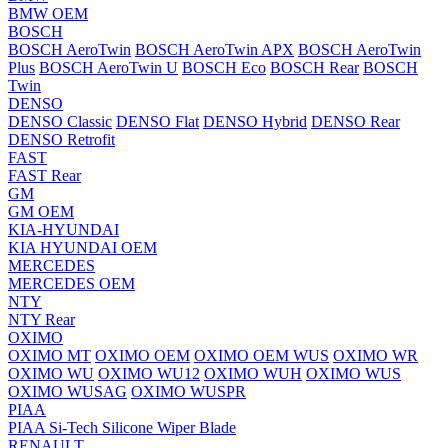
BMW OEM
BOSCH
BOSCH AeroTwin
BOSCH AeroTwin APX
BOSCH AeroTwin
Plus
BOSCH AeroTwin U
BOSCH Eco
BOSCH Rear
BOSCH
Twin
DENSO
DENSO Classic
DENSO Flat
DENSO Hybrid
DENSO Rear
DENSO Retrofit
FAST
FAST Rear
GM
GM OEM
KIA-HYUNDAI
KIA HYUNDAI OEM
MERCEDES
MERCEDES OEM
NTY
NTY Rear
OXIMO
OXIMO MT
OXIMO OEM
OXIMO OEM WUS
OXIMO WR
OXIMO WU
OXIMO WU12
OXIMO WUH
OXIMO WUS
OXIMO WUSAG
OXIMO WUSPR
PIAA
PIAA Si-Tech Silicone Wiper Blade
RENAULT