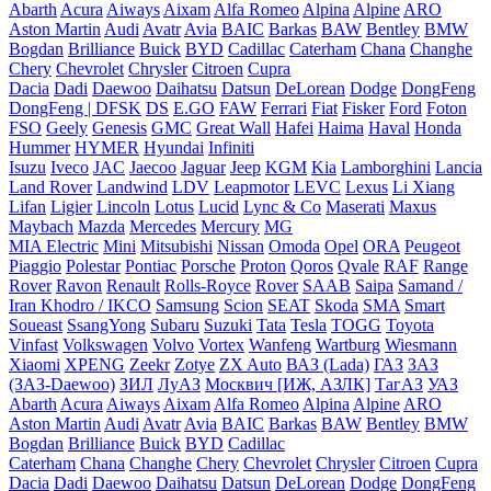
Abarth
Acura
Aiways
Aixam
Alfa Romeo
Alpina
Alpine
ARO
Aston Martin
Audi
Avatr
Avia
BAIC
Barkas
BAW
Bentley
BMW
Bogdan
Brilliance
Buick
BYD
Cadillac
Caterham
Chana
Changhe
Chery
Chevrolet
Chrysler
Citroen
Cupra
Dacia
Dadi
Daewoo
Daihatsu
Datsun
DeLorean
Dodge
DongFeng
DongFeng | DFSK
DS
E.GO
FAW
Ferrari
Fiat
Fisker
Ford
Foton
FSO
Geely
Genesis
GMC
Great Wall
Hafei
Haima
Haval
Honda
Hummer
HYMER
Hyundai
Infiniti
Isuzu
Iveco
JAC
Jaecoo
Jaguar
Jeep
KGM
Kia
Lamborghini
Lancia
Land Rover
Landwind
LDV
Leapmotor
LEVC
Lexus
Li Xiang
Lifan
Ligier
Lincoln
Lotus
Lucid
Lync & Co
Maserati
Maxus
Maybach
Mazda
Mercedes
Mercury
MG
MIA Electric
Mini
Mitsubishi
Nissan
Omoda
Opel
ORA
Peugeot
Piaggio
Polestar
Pontiac
Porsche
Proton
Qoros
Qvale
RAF
Range
Rover
Ravon
Renault
Rolls-Royce
Rover
SAAB
Saipa
Samand /
Iran Khodro / IKCO
Samsung
Scion
SEAT
Skoda
SMA
Smart
Soueast
SsangYong
Subaru
Suzuki
Tata
Tesla
TOGG
Toyota
Vinfast
Volkswagen
Volvo
Vortex
Wanfeng
Wartburg
Wiesmann
Xiaomi
XPENG
Zeekr
Zotye
ZX Auto
ВАЗ (Lada)
ГАЗ
ЗАЗ
(ЗАЗ-Daewoo)
ЗИЛ
ЛуАЗ
Москвич [ИЖ, АЗЛК]
ТагАЗ
УАЗ
Abarth
Acura
Aiways
Aixam
Alfa Romeo
Alpina
Alpine
ARO
Aston Martin
Audi
Avatr
Avia
BAIC
Barkas
BAW
Bentley
BMW
Bogdan
Brilliance
Buick
BYD
Cadillac
Caterham
Chana
Changhe
Chery
Chevrolet
Chrysler
Citroen
Cupra
Dacia
Dadi
Daewoo
Daihatsu
Datsun
DeLorean
Dodge
DongFeng