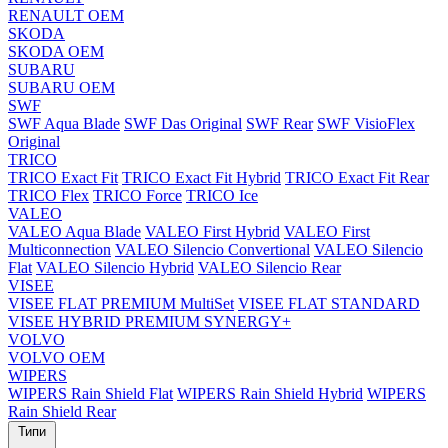
RENAULT OEM
SKODA
SKODA OEM
SUBARU
SUBARU OEM
SWF
SWF Aqua Blade
SWF Das Original
SWF Rear
SWF VisioFlex
Original
TRICO
TRICO Exact Fit
TRICO Exact Fit Hybrid
TRICO Exact Fit Rear
TRICO Flex
TRICO Force
TRICO Ice
VALEO
VALEO Aqua Blade
VALEO First Hybrid
VALEO First
Multiconnection
VALEO Silencio Convertional
VALEO Silencio
Flat
VALEO Silencio Hybrid
VALEO Silencio Rear
VISEE
VISEE FLAT PREMIUM MultiSet
VISEE FLAT STANDARD
VISEE HYBRID PREMIUM SYNERGY+
VOLVO
VOLVO OEM
WIPERS
WIPERS Rain Shield Flat
WIPERS Rain Shield Hybrid
WIPERS
Rain Shield Rear
Типи