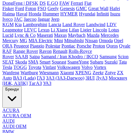
DongFeng | DFSK
DS
E.GO
FAW
Ferrari
Fiat
Fisker
Ford
Foton
FSO
Geely
Genesis
GMC
Great Wall
Hafei
Haima
Haval
Honda
Hummer
HYMER
Hyundai
Infiniti
Isuzu
Iveco
JAC
Jaecoo
Jaguar
Jeep
KGM
Kia
Lamborghini
Lancia
Land Rover
Landwind
LDV
Leapmotor
LEVC
Lexus
Li Xiang
Lifan
Ligier
Lincoln
Lotus
Lucid
Lync & Co
Maserati
Maxus
Maybach
Mazda
Mercedes
Mercury
MG
MIA Electric
Mini
Mitsubishi
Nissan
Omoda
Opel
ORA
Peugeot
Piaggio
Polestar
Pontiac
Porsche
Proton
Qoros
Qvale
RAF
Range Rover
Ravon
Renault
Rolls-Royce
Rover
SAAB
Saipa
Samand / Iran Khodro / IKCO
Samsung
Scion
SEAT
Skoda
SMA
Smart
Soueast
SsangYong
Subaru
Suzuki
Tata
Tesla
TOGG
Toyota
Vinfast
Volkswagen
Volvo
Vortex
Wanfeng
Wartburg
Wiesmann
Xiaomi
XPENG
Zeekr
Zotye
ZX
Auto
ВАЗ (Lada)
ГАЗ
ЗАЗ (ЗАЗ-Daewoo)
ЗИЛ
ЛуАЗ
Москвич
[ИЖ, АЗЛК]
ТагАЗ
УАЗ
Бренди
ACURA
ACURA OEM
AUDI
AUDI OEM
BMW