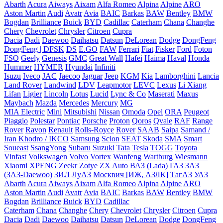
Abarth
Acura
Aiways
Aixam
Alfa Romeo
Alpina
Alpine
ARO
Aston Martin
Audi
Avatr
Avia
BAIC
Barkas
BAW
Bentley
BMW
Bogdan
Brilliance
Buick
BYD
Cadillac
Caterham
Chana
Changhe
Chery
Chevrolet
Chrysler
Citroen
Cupra
Dacia
Dadi
Daewoo
Daihatsu
Datsun
DeLorean
Dodge
DongFeng
DongFeng | DFSK
DS
E.GO
FAW
Ferrari
Fiat
Fisker
Ford
Foton
FSO
Geely
Genesis
GMC
Great Wall
Hafei
Haima
Haval
Honda
Hummer
HYMER
Hyundai
Infiniti
Isuzu
Iveco
JAC
Jaecoo
Jaguar
Jeep
KGM
Kia
Lamborghini
Lancia
Land Rover
Landwind
LDV
Leapmotor
LEVC
Lexus
Li Xiang
Lifan
Ligier
Lincoln
Lotus
Lucid
Lync & Co
Maserati
Maxus
Maybach
Mazda
Mercedes
Mercury
MG
MIA Electric
Mini
Mitsubishi
Nissan
Omoda
Opel
ORA
Peugeot
Piaggio
Polestar
Pontiac
Porsche
Proton
Qoros
Qvale
RAF
Range
Rover
Ravon
Renault
Rolls-Royce
Rover
SAAB
Saipa
Samand /
Iran Khodro / IKCO
Samsung
Scion
SEAT
Skoda
SMA
Smart
Soueast
SsangYong
Subaru
Suzuki
Tata
Tesla
TOGG
Toyota
Vinfast
Volkswagen
Volvo
Vortex
Wanfeng
Wartburg
Wiesmann
Xiaomi
XPENG
Zeekr
Zotye
ZX Auto
ВАЗ (Lada)
ГАЗ
ЗАЗ
(ЗАЗ-Daewoo)
ЗИЛ
ЛуАЗ
Москвич [ИЖ, АЗЛК]
ТагАЗ
УАЗ
Abarth
Acura
Aiways
Aixam
Alfa Romeo
Alpina
Alpine
ARO
Aston Martin
Audi
Avatr
Avia
BAIC
Barkas
BAW
Bentley
BMW
Bogdan
Brilliance
Buick
BYD
Cadillac
Caterham
Chana
Changhe
Chery
Chevrolet
Chrysler
Citroen
Cupra
Dacia
Dadi
Daewoo
Daihatsu
Datsun
DeLorean
Dodge
DongFeng