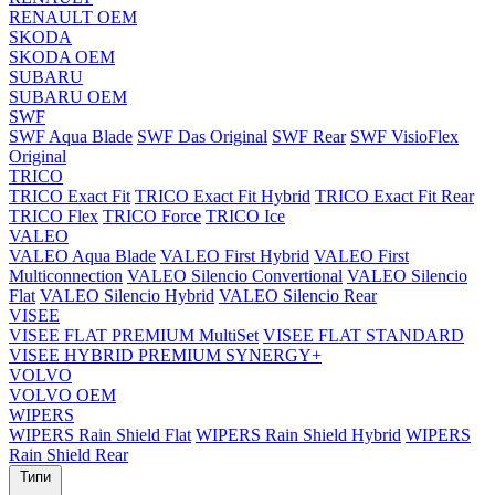
RENAULT OEM
SKODA
SKODA OEM
SUBARU
SUBARU OEM
SWF
SWF Aqua Blade
SWF Das Original
SWF Rear
SWF VisioFlex
Original
TRICO
TRICO Exact Fit
TRICO Exact Fit Hybrid
TRICO Exact Fit Rear
TRICO Flex
TRICO Force
TRICO Ice
VALEO
VALEO Aqua Blade
VALEO First Hybrid
VALEO First
Multiconnection
VALEO Silencio Convertional
VALEO Silencio
Flat
VALEO Silencio Hybrid
VALEO Silencio Rear
VISEE
VISEE FLAT PREMIUM MultiSet
VISEE FLAT STANDARD
VISEE HYBRID PREMIUM SYNERGY+
VOLVO
VOLVO OEM
WIPERS
WIPERS Rain Shield Flat
WIPERS Rain Shield Hybrid
WIPERS
Rain Shield Rear
Типи