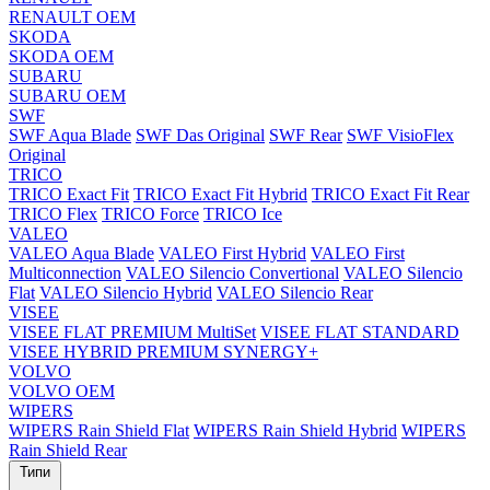
RENAULT OEM
SKODA
SKODA OEM
SUBARU
SUBARU OEM
SWF
SWF Aqua Blade
SWF Das Original
SWF Rear
SWF VisioFlex
Original
TRICO
TRICO Exact Fit
TRICO Exact Fit Hybrid
TRICO Exact Fit Rear
TRICO Flex
TRICO Force
TRICO Ice
VALEO
VALEO Aqua Blade
VALEO First Hybrid
VALEO First
Multiconnection
VALEO Silencio Convertional
VALEO Silencio
Flat
VALEO Silencio Hybrid
VALEO Silencio Rear
VISEE
VISEE FLAT PREMIUM MultiSet
VISEE FLAT STANDARD
VISEE HYBRID PREMIUM SYNERGY+
VOLVO
VOLVO OEM
WIPERS
WIPERS Rain Shield Flat
WIPERS Rain Shield Hybrid
WIPERS
Rain Shield Rear
Типи