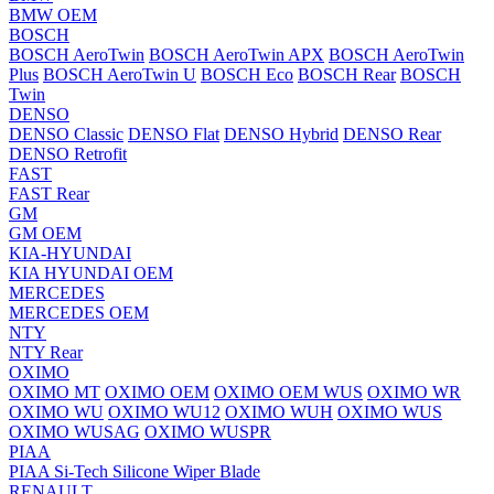
BMW OEM
BOSCH
BOSCH AeroTwin
BOSCH AeroTwin APX
BOSCH AeroTwin
Plus
BOSCH AeroTwin U
BOSCH Eco
BOSCH Rear
BOSCH
Twin
DENSO
DENSO Classic
DENSO Flat
DENSO Hybrid
DENSO Rear
DENSO Retrofit
FAST
FAST Rear
GM
GM OEM
KIA-HYUNDAI
KIA HYUNDAI OEM
MERCEDES
MERCEDES OEM
NTY
NTY Rear
OXIMO
OXIMO MT
OXIMO OEM
OXIMO OEM WUS
OXIMO WR
OXIMO WU
OXIMO WU12
OXIMO WUH
OXIMO WUS
OXIMO WUSAG
OXIMO WUSPR
PIAA
PIAA Si-Tech Silicone Wiper Blade
RENAULT