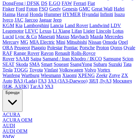
DongFeng | DFSK
DS
E.GO
FAW
Ferrari
Fiat
Fisker
Ford
Foton
FSO
Geely
Genesis
GMC
Great Wall
Hafei
Haima
Haval
Honda
Hummer
HYMER
Hyundai
Infiniti
Isuzu
Iveco
JAC
Jaecoo
Jaguar
Jeep
KGM
Kia
Lamborghini
Lancia
Land Rover
Landwind
LDV
Leapmotor
LEVC
Lexus
Li Xiang
Lifan
Ligier
Lincoln
Lotus
Lucid
Lync & Co
Maserati
Maxus
Maybach
Mazda
Mercedes
Mercury
MG
MIA Electric
Mini
Mitsubishi
Nissan
Omoda
Opel
ORA
Peugeot
Piaggio
Polestar
Pontiac
Porsche
Proton
Qoros
Qvale
RAF
Range Rover
Ravon
Renault
Rolls-Royce
Rover
SAAB
Saipa
Samand / Iran Khodro / IKCO
Samsung
Scion
SEAT
Skoda
SMA
Smart
Soueast
SsangYong
Subaru
Suzuki
Tata
Tesla
TOGG
Toyota
Vinfast
Volkswagen
Volvo
Vortex
Wanfeng
Wartburg
Wiesmann
Xiaomi
XPENG
Zeekr
Zotye
ZX
Auto
ВАЗ (Lada)
ГАЗ
ЗАЗ (ЗАЗ-Daewoo)
ЗИЛ
ЛуАЗ
Москвич
[ИЖ, АЗЛК]
ТагАЗ
УАЗ
Бренди
ACURA
ACURA OEM
AUDI
AUDI OEM
BMW