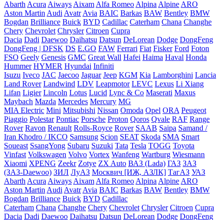
Abarth
Acura
Aiways
Aixam
Alfa Romeo
Alpina
Alpine
ARO
Aston Martin
Audi
Avatr
Avia
BAIC
Barkas
BAW
Bentley
BMW
Bogdan
Brilliance
Buick
BYD
Cadillac
Caterham
Chana
Changhe
Chery
Chevrolet
Chrysler
Citroen
Cupra
Dacia
Dadi
Daewoo
Daihatsu
Datsun
DeLorean
Dodge
DongFeng
DongFeng | DFSK
DS
E.GO
FAW
Ferrari
Fiat
Fisker
Ford
Foton
FSO
Geely
Genesis
GMC
Great Wall
Hafei
Haima
Haval
Honda
Hummer
HYMER
Hyundai
Infiniti
Isuzu
Iveco
JAC
Jaecoo
Jaguar
Jeep
KGM
Kia
Lamborghini
Lancia
Land Rover
Landwind
LDV
Leapmotor
LEVC
Lexus
Li Xiang
Lifan
Ligier
Lincoln
Lotus
Lucid
Lync & Co
Maserati
Maxus
Maybach
Mazda
Mercedes
Mercury
MG
MIA Electric
Mini
Mitsubishi
Nissan
Omoda
Opel
ORA
Peugeot
Piaggio
Polestar
Pontiac
Porsche
Proton
Qoros
Qvale
RAF
Range
Rover
Ravon
Renault
Rolls-Royce
Rover
SAAB
Saipa
Samand /
Iran Khodro / IKCO
Samsung
Scion
SEAT
Skoda
SMA
Smart
Soueast
SsangYong
Subaru
Suzuki
Tata
Tesla
TOGG
Toyota
Vinfast
Volkswagen
Volvo
Vortex
Wanfeng
Wartburg
Wiesmann
Xiaomi
XPENG
Zeekr
Zotye
ZX Auto
ВАЗ (Lada)
ГАЗ
ЗАЗ
(ЗАЗ-Daewoo)
ЗИЛ
ЛуАЗ
Москвич [ИЖ, АЗЛК]
ТагАЗ
УАЗ
Abarth
Acura
Aiways
Aixam
Alfa Romeo
Alpina
Alpine
ARO
Aston Martin
Audi
Avatr
Avia
BAIC
Barkas
BAW
Bentley
BMW
Bogdan
Brilliance
Buick
BYD
Cadillac
Caterham
Chana
Changhe
Chery
Chevrolet
Chrysler
Citroen
Cupra
Dacia
Dadi
Daewoo
Daihatsu
Datsun
DeLorean
Dodge
DongFeng