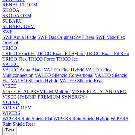
RENAULT OEM
SKODA
SKODA OEM
SUBARU
SUBARU OEM
SWF
SWF Aqua Blade
SWF Das Original
SWF Rear
SWF VisioFlex
Original
TRICO
TRICO Exact Fit
TRICO Exact Fit Hybrid
TRICO Exact Fit Rear
TRICO Flex
TRICO Force
TRICO Ice
VALEO
VALEO Aqua Blade
VALEO First Hybrid
VALEO First
Multiconnection
VALEO Silencio Convertional
VALEO Silencio
Flat
VALEO Silencio Hybrid
VALEO Silencio Rear
VISEE
VISEE FLAT PREMIUM MultiSet
VISEE FLAT STANDARD
VISEE HYBRID PREMIUM SYNERGY+
VOLVO
VOLVO OEM
WIPERS
WIPERS Rain Shield Flat
WIPERS Rain Shield Hybrid
WIPERS
Rain Shield Rear
Типи