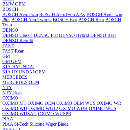
BMW OEM
BOSCH
BOSCH AeroTwin
BOSCH AeroTwin APX
BOSCH AeroTwin
Plus
BOSCH AeroTwin U
BOSCH Eco
BOSCH Rear
BOSCH
Twin
DENSO
DENSO Classic
DENSO Flat
DENSO Hybrid
DENSO Rear
DENSO Retrofit
FAST
FAST Rear
GM
GM OEM
KIA-HYUNDAI
KIA HYUNDAI OEM
MERCEDES
MERCEDES OEM
NTY
NTY Rear
OXIMO
OXIMO MT
OXIMO OEM
OXIMO OEM WUS
OXIMO WR
OXIMO WU
OXIMO WU12
OXIMO WUH
OXIMO WUS
OXIMO WUSAG
OXIMO WUSPR
PIAA
PIAA Si-Tech Silicone Wiper Blade
RENAULT