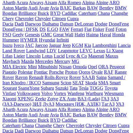
Abarth
Acura
Aiways
Aixam
Alfa Romeo
Alpina
Alpine
ARO
Aston Martin
Audi
Avatr
Avia
BAIC
Barkas
BAW
Bentley
BMW
Bogdan
Brilliance
Buick
BYD
Cadillac
Caterham
Chana
Changhe
Chery
Chevrolet
Chrysler
Citroen
Cupra
Dacia
Dadi
Daewoo
Daihatsu
Datsun
DeLorean
Dodge
DongFeng
DongFeng | DFSK
DS
E.GO
FAW
Ferrari
Fiat
Fisker
Ford
Foton
FSO
Geely
Genesis
GMC
Great Wall
Hafei
Haima
Haval
Honda
Hummer
HYMER
Hyundai
Infiniti
Isuzu
Iveco
JAC
Jaecoo
Jaguar
Jeep
KGM
Kia
Lamborghini
Lancia
Land Rover
Landwind
LDV
Leapmotor
LEVC
Lexus
Li Xiang
Lifan
Ligier
Lincoln
Lotus
Lucid
Lync & Co
Maserati
Maxus
Maybach
Mazda
Mercedes
Mercury
MG
MIA Electric
Mini
Mitsubishi
Nissan
Omoda
Opel
ORA
Peugeot
Piaggio
Polestar
Pontiac
Porsche
Proton
Qoros
Qvale
RAF
Range
Rover
Ravon
Renault
Rolls-Royce
Rover
SAAB
Saipa
Samand /
Iran Khodro / IKCO
Samsung
Scion
SEAT
Skoda
SMA
Smart
Soueast
SsangYong
Subaru
Suzuki
Tata
Tesla
TOGG
Toyota
Vinfast
Volkswagen
Volvo
Vortex
Wanfeng
Wartburg
Wiesmann
Xiaomi
XPENG
Zeekr
Zotye
ZX Auto
ВАЗ (Lada)
ГАЗ
ЗАЗ
(ЗАЗ-Daewoo)
ЗИЛ
ЛуАЗ
Москвич [ИЖ, АЗЛК]
ТагАЗ
УАЗ
Abarth
Acura
Aiways
Aixam
Alfa Romeo
Alpina
Alpine
ARO
Aston Martin
Audi
Avatr
Avia
BAIC
Barkas
BAW
Bentley
BMW
Bogdan
Brilliance
Buick
BYD
Cadillac
Caterham
Chana
Changhe
Chery
Chevrolet
Chrysler
Citroen
Cupra
Dacia
Dadi
Daewoo
Daihatsu
Datsun
DeLorean
Dodge
DongFeng