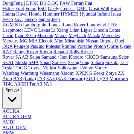
DongFeng | DFSK
DS
E.GO
FAW
Ferrari
Fiat
Fisker
Ford
Foton
FSO
Geely
Genesis
GMC
Great Wall
Hafei
Haima
Haval
Honda
Hummer
HYMER
Hyundai
Infiniti
Isuzu
Iveco
JAC
Jaecoo
Jaguar
Jeep
KGM
Kia
Lamborghini
Lancia
Land Rover
Landwind
LDV
Leapmotor
LEVC
Lexus
Li Xiang
Lifan
Ligier
Lincoln
Lotus
Lucid
Lync & Co
Maserati
Maxus
Maybach
Mazda
Mercedes
Mercury
MG
MIA Electric
Mini
Mitsubishi
Nissan
Omoda
Opel
ORA
Peugeot
Piaggio
Polestar
Pontiac
Porsche
Proton
Qoros
Qvale
RAF
Range Rover
Ravon
Renault
Rolls-Royce
Rover
SAAB
Saipa
Samand / Iran Khodro / IKCO
Samsung
Scion
SEAT
Skoda
SMA
Smart
Soueast
SsangYong
Subaru
Suzuki
Tata
Tesla
TOGG
Toyota
Vinfast
Volkswagen
Volvo
Vortex
Wanfeng
Wartburg
Wiesmann
Xiaomi
XPENG
Zeekr
Zotye
ZX
Auto
ВАЗ (Lada)
ГАЗ
ЗАЗ (ЗАЗ-Daewoo)
ЗИЛ
ЛуАЗ
Москвич
[ИЖ, АЗЛК]
ТагАЗ
УАЗ
Бренди
ACURA
ACURA OEM
AUDI
AUDI OEM
BMW