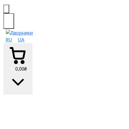
0
RU
UA
0
0
,00
₴