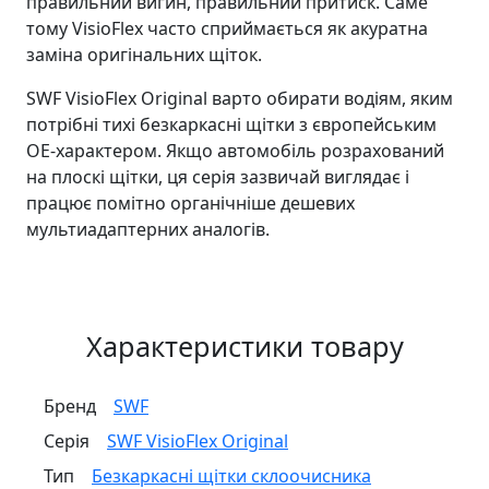
правильний вигин, правильний притиск. Саме
тому VisioFlex часто сприймається як акуратна
заміна оригінальних щіток.
SWF VisioFlex Original варто обирати водіям, яким
потрібні тихі безкаркасні щітки з європейським
OE-характером. Якщо автомобіль розрахований
на плоскі щітки, ця серія зазвичай виглядає і
працює помітно органічніше дешевих
мультиадаптерних аналогів.
Характеристики товару
Бренд
SWF
Серія
SWF VisioFlex Original
Тип
Безкаркасні щітки склоочисника