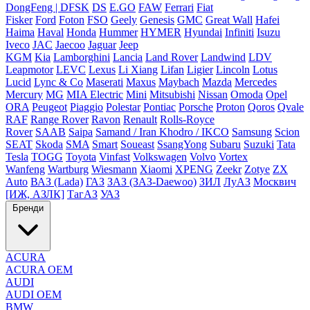
DongFeng | DFSK
DS
E.GO
FAW
Ferrari
Fiat
Fisker
Ford
Foton
FSO
Geely
Genesis
GMC
Great Wall
Hafei
Haima
Haval
Honda
Hummer
HYMER
Hyundai
Infiniti
Isuzu
Iveco
JAC
Jaecoo
Jaguar
Jeep
KGM
Kia
Lamborghini
Lancia
Land Rover
Landwind
LDV
Leapmotor
LEVC
Lexus
Li Xiang
Lifan
Ligier
Lincoln
Lotus
Lucid
Lync & Co
Maserati
Maxus
Maybach
Mazda
Mercedes
Mercury
MG
MIA Electric
Mini
Mitsubishi
Nissan
Omoda
Opel
ORA
Peugeot
Piaggio
Polestar
Pontiac
Porsche
Proton
Qoros
Qvale
RAF
Range Rover
Ravon
Renault
Rolls-Royce
Rover
SAAB
Saipa
Samand / Iran Khodro / IKCO
Samsung
Scion
SEAT
Skoda
SMA
Smart
Soueast
SsangYong
Subaru
Suzuki
Tata
Tesla
TOGG
Toyota
Vinfast
Volkswagen
Volvo
Vortex
Wanfeng
Wartburg
Wiesmann
Xiaomi
XPENG
Zeekr
Zotye
ZX
Auto
ВАЗ (Lada)
ГАЗ
ЗАЗ (ЗАЗ-Daewoo)
ЗИЛ
ЛуАЗ
Москвич
[ИЖ, АЗЛК]
ТагАЗ
УАЗ
Бренди
ACURA
ACURA OEM
AUDI
AUDI OEM
BMW