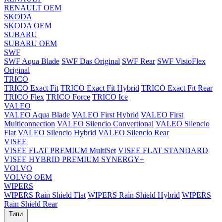
RENAULT OEM
SKODA
SKODA OEM
SUBARU
SUBARU OEM
SWF
SWF Aqua Blade
SWF Das Original
SWF Rear
SWF VisioFlex
Original
TRICO
TRICO Exact Fit
TRICO Exact Fit Hybrid
TRICO Exact Fit Rear
TRICO Flex
TRICO Force
TRICO Ice
VALEO
VALEO Aqua Blade
VALEO First Hybrid
VALEO First
Multiconnection
VALEO Silencio Convertional
VALEO Silencio
Flat
VALEO Silencio Hybrid
VALEO Silencio Rear
VISEE
VISEE FLAT PREMIUM MultiSet
VISEE FLAT STANDARD
VISEE HYBRID PREMIUM SYNERGY+
VOLVO
VOLVO OEM
WIPERS
WIPERS Rain Shield Flat
WIPERS Rain Shield Hybrid
WIPERS
Rain Shield Rear
Типи