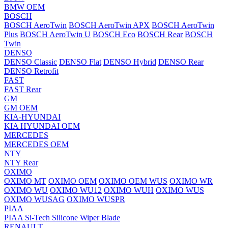
BMW OEM
BOSCH
BOSCH AeroTwin
BOSCH AeroTwin APX
BOSCH AeroTwin
Plus
BOSCH AeroTwin U
BOSCH Eco
BOSCH Rear
BOSCH
Twin
DENSO
DENSO Classic
DENSO Flat
DENSO Hybrid
DENSO Rear
DENSO Retrofit
FAST
FAST Rear
GM
GM OEM
KIA-HYUNDAI
KIA HYUNDAI OEM
MERCEDES
MERCEDES OEM
NTY
NTY Rear
OXIMO
OXIMO MT
OXIMO OEM
OXIMO OEM WUS
OXIMO WR
OXIMO WU
OXIMO WU12
OXIMO WUH
OXIMO WUS
OXIMO WUSAG
OXIMO WUSPR
PIAA
PIAA Si-Tech Silicone Wiper Blade
RENAULT