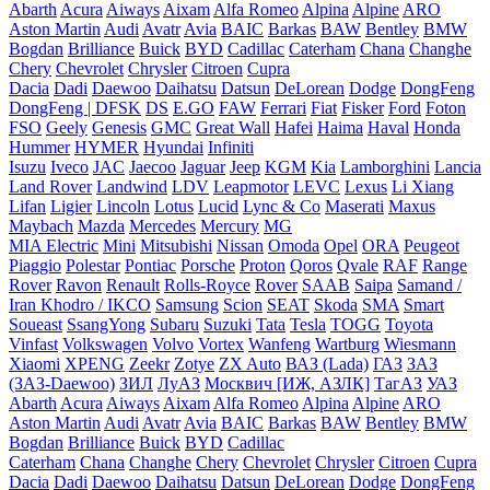
Abarth
Acura
Aiways
Aixam
Alfa Romeo
Alpina
Alpine
ARO
Aston Martin
Audi
Avatr
Avia
BAIC
Barkas
BAW
Bentley
BMW
Bogdan
Brilliance
Buick
BYD
Cadillac
Caterham
Chana
Changhe
Chery
Chevrolet
Chrysler
Citroen
Cupra
Dacia
Dadi
Daewoo
Daihatsu
Datsun
DeLorean
Dodge
DongFeng
DongFeng | DFSK
DS
E.GO
FAW
Ferrari
Fiat
Fisker
Ford
Foton
FSO
Geely
Genesis
GMC
Great Wall
Hafei
Haima
Haval
Honda
Hummer
HYMER
Hyundai
Infiniti
Isuzu
Iveco
JAC
Jaecoo
Jaguar
Jeep
KGM
Kia
Lamborghini
Lancia
Land Rover
Landwind
LDV
Leapmotor
LEVC
Lexus
Li Xiang
Lifan
Ligier
Lincoln
Lotus
Lucid
Lync & Co
Maserati
Maxus
Maybach
Mazda
Mercedes
Mercury
MG
MIA Electric
Mini
Mitsubishi
Nissan
Omoda
Opel
ORA
Peugeot
Piaggio
Polestar
Pontiac
Porsche
Proton
Qoros
Qvale
RAF
Range
Rover
Ravon
Renault
Rolls-Royce
Rover
SAAB
Saipa
Samand /
Iran Khodro / IKCO
Samsung
Scion
SEAT
Skoda
SMA
Smart
Soueast
SsangYong
Subaru
Suzuki
Tata
Tesla
TOGG
Toyota
Vinfast
Volkswagen
Volvo
Vortex
Wanfeng
Wartburg
Wiesmann
Xiaomi
XPENG
Zeekr
Zotye
ZX Auto
ВАЗ (Lada)
ГАЗ
ЗАЗ
(ЗАЗ-Daewoo)
ЗИЛ
ЛуАЗ
Москвич [ИЖ, АЗЛК]
ТагАЗ
УАЗ
Abarth
Acura
Aiways
Aixam
Alfa Romeo
Alpina
Alpine
ARO
Aston Martin
Audi
Avatr
Avia
BAIC
Barkas
BAW
Bentley
BMW
Bogdan
Brilliance
Buick
BYD
Cadillac
Caterham
Chana
Changhe
Chery
Chevrolet
Chrysler
Citroen
Cupra
Dacia
Dadi
Daewoo
Daihatsu
Datsun
DeLorean
Dodge
DongFeng