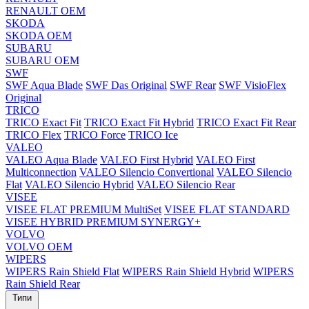
RENAULT OEM
SKODA
SKODA OEM
SUBARU
SUBARU OEM
SWF
SWF Aqua Blade
SWF Das Original
SWF Rear
SWF VisioFlex
Original
TRICO
TRICO Exact Fit
TRICO Exact Fit Hybrid
TRICO Exact Fit Rear
TRICO Flex
TRICO Force
TRICO Ice
VALEO
VALEO Aqua Blade
VALEO First Hybrid
VALEO First
Multiconnection
VALEO Silencio Convertional
VALEO Silencio
Flat
VALEO Silencio Hybrid
VALEO Silencio Rear
VISEE
VISEE FLAT PREMIUM MultiSet
VISEE FLAT STANDARD
VISEE HYBRID PREMIUM SYNERGY+
VOLVO
VOLVO OEM
WIPERS
WIPERS Rain Shield Flat
WIPERS Rain Shield Hybrid
WIPERS
Rain Shield Rear
Типи