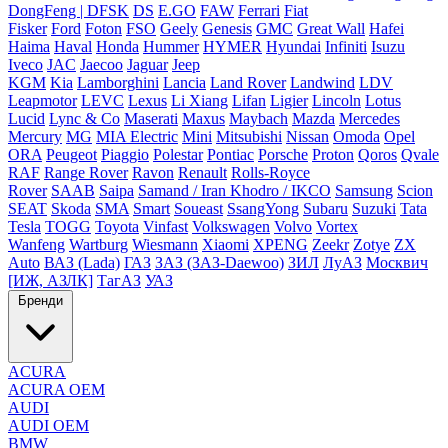
DongFeng | DFSK
DS
E.GO
FAW
Ferrari
Fiat
Fisker
Ford
Foton
FSO
Geely
Genesis
GMC
Great Wall
Hafei
Haima
Haval
Honda
Hummer
HYMER
Hyundai
Infiniti
Isuzu
Iveco
JAC
Jaecoo
Jaguar
Jeep
KGM
Kia
Lamborghini
Lancia
Land Rover
Landwind
LDV
Leapmotor
LEVC
Lexus
Li Xiang
Lifan
Ligier
Lincoln
Lotus
Lucid
Lync & Co
Maserati
Maxus
Maybach
Mazda
Mercedes
Mercury
MG
MIA Electric
Mini
Mitsubishi
Nissan
Omoda
Opel
ORA
Peugeot
Piaggio
Polestar
Pontiac
Porsche
Proton
Qoros
Qvale
RAF
Range Rover
Ravon
Renault
Rolls-Royce
Rover
SAAB
Saipa
Samand / Iran Khodro / IKCO
Samsung
Scion
SEAT
Skoda
SMA
Smart
Soueast
SsangYong
Subaru
Suzuki
Tata
Tesla
TOGG
Toyota
Vinfast
Volkswagen
Volvo
Vortex
Wanfeng
Wartburg
Wiesmann
Xiaomi
XPENG
Zeekr
Zotye
ZX
Auto
ВАЗ (Lada)
ГАЗ
ЗАЗ (ЗАЗ-Daewoo)
ЗИЛ
ЛуАЗ
Москвич
[ИЖ, АЗЛК]
ТагАЗ
УАЗ
Бренди
ACURA
ACURA OEM
AUDI
AUDI OEM
BMW