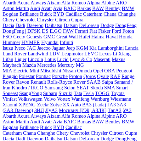
Abarth
Acura
Aiways
Aixam
Alfa Romeo
Alpina
Alpine
ARO
Aston Martin
Audi
Avatr
Avia
BAIC
Barkas
BAW
Bentley
BMW
Bogdan
Brilliance
Buick
BYD
Cadillac
Caterham
Chana
Changhe
Chery
Chevrolet
Chrysler
Citroen
Cupra
Dacia
Dadi
Daewoo
Daihatsu
Datsun
DeLorean
Dodge
DongFeng
DongFeng | DFSK
DS
E.GO
FAW
Ferrari
Fiat
Fisker
Ford
Foton
FSO
Geely
Genesis
GMC
Great Wall
Hafei
Haima
Haval
Honda
Hummer
HYMER
Hyundai
Infiniti
Isuzu
Iveco
JAC
Jaecoo
Jaguar
Jeep
KGM
Kia
Lamborghini
Lancia
Land Rover
Landwind
LDV
Leapmotor
LEVC
Lexus
Li Xiang
Lifan
Ligier
Lincoln
Lotus
Lucid
Lync & Co
Maserati
Maxus
Maybach
Mazda
Mercedes
Mercury
MG
MIA Electric
Mini
Mitsubishi
Nissan
Omoda
Opel
ORA
Peugeot
Piaggio
Polestar
Pontiac
Porsche
Proton
Qoros
Qvale
RAF
Range
Rover
Ravon
Renault
Rolls-Royce
Rover
SAAB
Saipa
Samand /
Iran Khodro / IKCO
Samsung
Scion
SEAT
Skoda
SMA
Smart
Soueast
SsangYong
Subaru
Suzuki
Tata
Tesla
TOGG
Toyota
Vinfast
Volkswagen
Volvo
Vortex
Wanfeng
Wartburg
Wiesmann
Xiaomi
XPENG
Zeekr
Zotye
ZX Auto
ВАЗ (Lada)
ГАЗ
ЗАЗ
(ЗАЗ-Daewoo)
ЗИЛ
ЛуАЗ
Москвич [ИЖ, АЗЛК]
ТагАЗ
УАЗ
Abarth
Acura
Aiways
Aixam
Alfa Romeo
Alpina
Alpine
ARO
Aston Martin
Audi
Avatr
Avia
BAIC
Barkas
BAW
Bentley
BMW
Bogdan
Brilliance
Buick
BYD
Cadillac
Caterham
Chana
Changhe
Chery
Chevrolet
Chrysler
Citroen
Cupra
Dacia
Dadi
Daewoo
Daihatsu
Datsun
DeLorean
Dodge
DongFeng