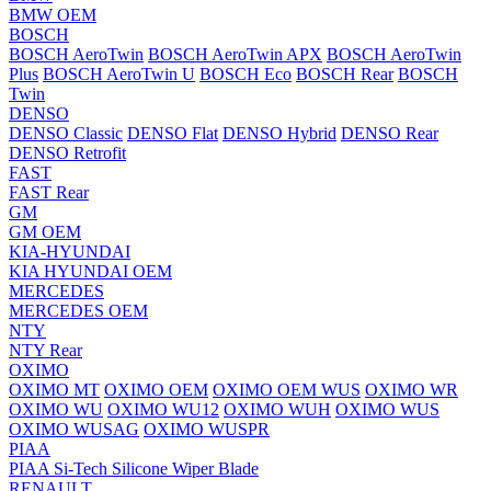
BMW OEM
BOSCH
BOSCH AeroTwin
BOSCH AeroTwin APX
BOSCH AeroTwin
Plus
BOSCH AeroTwin U
BOSCH Eco
BOSCH Rear
BOSCH
Twin
DENSO
DENSO Classic
DENSO Flat
DENSO Hybrid
DENSO Rear
DENSO Retrofit
FAST
FAST Rear
GM
GM OEM
KIA-HYUNDAI
KIA HYUNDAI OEM
MERCEDES
MERCEDES OEM
NTY
NTY Rear
OXIMO
OXIMO MT
OXIMO OEM
OXIMO OEM WUS
OXIMO WR
OXIMO WU
OXIMO WU12
OXIMO WUH
OXIMO WUS
OXIMO WUSAG
OXIMO WUSPR
PIAA
PIAA Si-Tech Silicone Wiper Blade
RENAULT