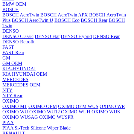
BMW OEM
BOSCH
BOSCH AeroTwin
BOSCH AeroTwin APX
BOSCH AeroTwin
Plus
BOSCH AeroTwin U
BOSCH Eco
BOSCH Rear
BOSCH
Twin
DENSO
DENSO Classic
DENSO Flat
DENSO Hybrid
DENSO Rear
DENSO Retrofit
FAST
FAST Rear
GM
GM OEM
KIA-HYUNDAI
KIA HYUNDAI OEM
MERCEDES
MERCEDES OEM
NTY
NTY Rear
OXIMO
OXIMO MT
OXIMO OEM
OXIMO OEM WUS
OXIMO WR
OXIMO WU
OXIMO WU12
OXIMO WUH
OXIMO WUS
OXIMO WUSAG
OXIMO WUSPR
PIAA
PIAA Si-Tech Silicone Wiper Blade
RENAULT