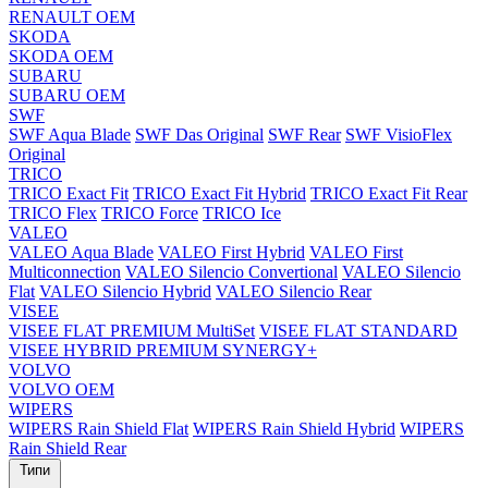
RENAULT OEM
SKODA
SKODA OEM
SUBARU
SUBARU OEM
SWF
SWF Aqua Blade
SWF Das Original
SWF Rear
SWF VisioFlex
Original
TRICO
TRICO Exact Fit
TRICO Exact Fit Hybrid
TRICO Exact Fit Rear
TRICO Flex
TRICO Force
TRICO Ice
VALEO
VALEO Aqua Blade
VALEO First Hybrid
VALEO First
Multiconnection
VALEO Silencio Convertional
VALEO Silencio
Flat
VALEO Silencio Hybrid
VALEO Silencio Rear
VISEE
VISEE FLAT PREMIUM MultiSet
VISEE FLAT STANDARD
VISEE HYBRID PREMIUM SYNERGY+
VOLVO
VOLVO OEM
WIPERS
WIPERS Rain Shield Flat
WIPERS Rain Shield Hybrid
WIPERS
Rain Shield Rear
Типи