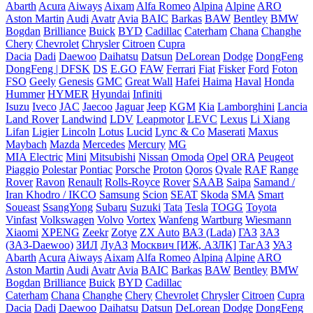
Abarth
Acura
Aiways
Aixam
Alfa Romeo
Alpina
Alpine
ARO
Aston Martin
Audi
Avatr
Avia
BAIC
Barkas
BAW
Bentley
BMW
Bogdan
Brilliance
Buick
BYD
Cadillac
Caterham
Chana
Changhe
Chery
Chevrolet
Chrysler
Citroen
Cupra
Dacia
Dadi
Daewoo
Daihatsu
Datsun
DeLorean
Dodge
DongFeng
DongFeng | DFSK
DS
E.GO
FAW
Ferrari
Fiat
Fisker
Ford
Foton
FSO
Geely
Genesis
GMC
Great Wall
Hafei
Haima
Haval
Honda
Hummer
HYMER
Hyundai
Infiniti
Isuzu
Iveco
JAC
Jaecoo
Jaguar
Jeep
KGM
Kia
Lamborghini
Lancia
Land Rover
Landwind
LDV
Leapmotor
LEVC
Lexus
Li Xiang
Lifan
Ligier
Lincoln
Lotus
Lucid
Lync & Co
Maserati
Maxus
Maybach
Mazda
Mercedes
Mercury
MG
MIA Electric
Mini
Mitsubishi
Nissan
Omoda
Opel
ORA
Peugeot
Piaggio
Polestar
Pontiac
Porsche
Proton
Qoros
Qvale
RAF
Range
Rover
Ravon
Renault
Rolls-Royce
Rover
SAAB
Saipa
Samand /
Iran Khodro / IKCO
Samsung
Scion
SEAT
Skoda
SMA
Smart
Soueast
SsangYong
Subaru
Suzuki
Tata
Tesla
TOGG
Toyota
Vinfast
Volkswagen
Volvo
Vortex
Wanfeng
Wartburg
Wiesmann
Xiaomi
XPENG
Zeekr
Zotye
ZX Auto
ВАЗ (Lada)
ГАЗ
ЗАЗ
(ЗАЗ-Daewoo)
ЗИЛ
ЛуАЗ
Москвич [ИЖ, АЗЛК]
ТагАЗ
УАЗ
Abarth
Acura
Aiways
Aixam
Alfa Romeo
Alpina
Alpine
ARO
Aston Martin
Audi
Avatr
Avia
BAIC
Barkas
BAW
Bentley
BMW
Bogdan
Brilliance
Buick
BYD
Cadillac
Caterham
Chana
Changhe
Chery
Chevrolet
Chrysler
Citroen
Cupra
Dacia
Dadi
Daewoo
Daihatsu
Datsun
DeLorean
Dodge
DongFeng