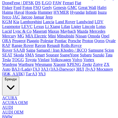
DongFeng | DFSK
DS
E.GO
FAW
Ferrari
Fiat
Fisker
Ford
Foton
FSO
Geely
Genesis
GMC
Great Wall
Hafei
Haima
Haval
Honda
Hummer
HYMER
Hyundai
Infiniti
Isuzu
Iveco
JAC
Jaecoo
Jaguar
Jeep
KGM
Kia
Lamborghini
Lancia
Land Rover
Landwind
LDV
Leapmotor
LEVC
Lexus
Li Xiang
Lifan
Ligier
Lincoln
Lotus
Lucid
Lync & Co
Maserati
Maxus
Maybach
Mazda
Mercedes
Mercury
MG
MIA Electric
Mini
Mitsubishi
Nissan
Omoda
Opel
ORA
Peugeot
Piaggio
Polestar
Pontiac
Porsche
Proton
Qoros
Qvale
RAF
Range Rover
Ravon
Renault
Rolls-Royce
Rover
SAAB
Saipa
Samand / Iran Khodro / IKCO
Samsung
Scion
SEAT
Skoda
SMA
Smart
Soueast
SsangYong
Subaru
Suzuki
Tata
Tesla
TOGG
Toyota
Vinfast
Volkswagen
Volvo
Vortex
Wanfeng
Wartburg
Wiesmann
Xiaomi
XPENG
Zeekr
Zotye
ZX
Auto
ВАЗ (Lada)
ГАЗ
ЗАЗ (ЗАЗ-Daewoo)
ЗИЛ
ЛуАЗ
Москвич
[ИЖ, АЗЛК]
ТагАЗ
УАЗ
Бренди
ACURA
ACURA OEM
AUDI
AUDI OEM
BMW