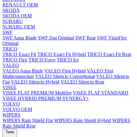
RENAULT OEM
SKODA
SKODA OEM
SUBARU
SUBARU OEM
SWF
SWF Aqua Blade
SWF Das Original
SWF Rear
SWF VisioFlex
Original
TRICO
TRICO Exact Fit
TRICO Exact Fit Hybrid
TRICO Exact Fit Rear
TRICO Flex
TRICO Force
TRICO Ice
VALEO
VALEO Aqua Blade
VALEO First Hybrid
VALEO First
Multiconnection
VALEO Silencio Convertional
VALEO Silencio
Flat
VALEO Silencio Hybrid
VALEO Silencio Rear
VISEE
VISEE FLAT PREMIUM MultiSet
VISEE FLAT STANDARD
VISEE HYBRID PREMIUM SYNERGY+
VOLVO
VOLVO OEM
WIPERS
WIPERS Rain Shield Flat
WIPERS Rain Shield Hybrid
WIPERS
Rain Shield Rear
Типи