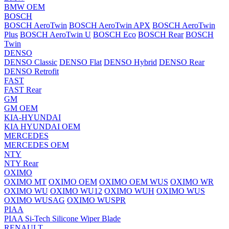
BMW OEM
BOSCH
BOSCH AeroTwin
BOSCH AeroTwin APX
BOSCH AeroTwin
Plus
BOSCH AeroTwin U
BOSCH Eco
BOSCH Rear
BOSCH
Twin
DENSO
DENSO Classic
DENSO Flat
DENSO Hybrid
DENSO Rear
DENSO Retrofit
FAST
FAST Rear
GM
GM OEM
KIA-HYUNDAI
KIA HYUNDAI OEM
MERCEDES
MERCEDES OEM
NTY
NTY Rear
OXIMO
OXIMO MT
OXIMO OEM
OXIMO OEM WUS
OXIMO WR
OXIMO WU
OXIMO WU12
OXIMO WUH
OXIMO WUS
OXIMO WUSAG
OXIMO WUSPR
PIAA
PIAA Si-Tech Silicone Wiper Blade
RENAULT