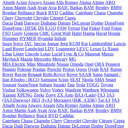
Abarth
Acura
Aiways
Aixam
Alfa Romeo
Alpina
Alpine
ARO
Aston Martin
Audi
Avatr
Avia
BAIC
Barkas
BAW
Bentley
BMW
Bogdan
Brilliance
Buick
BYD
Cadillac
Caterham
Chana
Changhe
Chery
Chevrolet
Chrysler
Citroen
Cupra
Dacia
Dadi
Daewoo
Daihatsu
Datsun
DeLorean
Dodge
DongFeng
DongFeng | DFSK
DS
E.GO
FAW
Ferrari
Fiat
Fisker
Ford
Foton
FSO
Geely
Genesis
GMC
Great Wall
Hafei
Haima
Haval
Honda
Hummer
HYMER
Hyundai
Infiniti
Isuzu
Iveco
JAC
Jaecoo
Jaguar
Jeep
KGM
Kia
Lamborghini
Lancia
Land Rover
Landwind
LDV
Leapmotor
LEVC
Lexus
Li Xiang
Lifan
Ligier
Lincoln
Lotus
Lucid
Lync & Co
Maserati
Maxus
Maybach
Mazda
Mercedes
Mercury
MG
MIA Electric
Mini
Mitsubishi
Nissan
Omoda
Opel
ORA
Peugeot
Piaggio
Polestar
Pontiac
Porsche
Proton
Qoros
Qvale
RAF
Range
Rover
Ravon
Renault
Rolls-Royce
Rover
SAAB
Saipa
Samand /
Iran Khodro / IKCO
Samsung
Scion
SEAT
Skoda
SMA
Smart
Soueast
SsangYong
Subaru
Suzuki
Tata
Tesla
TOGG
Toyota
Vinfast
Volkswagen
Volvo
Vortex
Wanfeng
Wartburg
Wiesmann
Xiaomi
XPENG
Zeekr
Zotye
ZX Auto
ВАЗ (Lada)
ГАЗ
ЗАЗ
(ЗАЗ-Daewoo)
ЗИЛ
ЛуАЗ
Москвич [ИЖ, АЗЛК]
ТагАЗ
УАЗ
Abarth
Acura
Aiways
Aixam
Alfa Romeo
Alpina
Alpine
ARO
Aston Martin
Audi
Avatr
Avia
BAIC
Barkas
BAW
Bentley
BMW
Bogdan
Brilliance
Buick
BYD
Cadillac
Caterham
Chana
Changhe
Chery
Chevrolet
Chrysler
Citroen
Cupra
Dacia
Dadi
Daewoo
Daihatsu
Datsun
DeLorean
Dodge
DongFeng