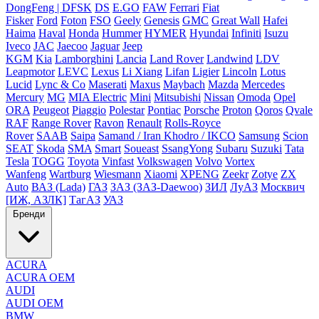
DongFeng | DFSK
DS
E.GO
FAW
Ferrari
Fiat
Fisker
Ford
Foton
FSO
Geely
Genesis
GMC
Great Wall
Hafei
Haima
Haval
Honda
Hummer
HYMER
Hyundai
Infiniti
Isuzu
Iveco
JAC
Jaecoo
Jaguar
Jeep
KGM
Kia
Lamborghini
Lancia
Land Rover
Landwind
LDV
Leapmotor
LEVC
Lexus
Li Xiang
Lifan
Ligier
Lincoln
Lotus
Lucid
Lync & Co
Maserati
Maxus
Maybach
Mazda
Mercedes
Mercury
MG
MIA Electric
Mini
Mitsubishi
Nissan
Omoda
Opel
ORA
Peugeot
Piaggio
Polestar
Pontiac
Porsche
Proton
Qoros
Qvale
RAF
Range Rover
Ravon
Renault
Rolls-Royce
Rover
SAAB
Saipa
Samand / Iran Khodro / IKCO
Samsung
Scion
SEAT
Skoda
SMA
Smart
Soueast
SsangYong
Subaru
Suzuki
Tata
Tesla
TOGG
Toyota
Vinfast
Volkswagen
Volvo
Vortex
Wanfeng
Wartburg
Wiesmann
Xiaomi
XPENG
Zeekr
Zotye
ZX
Auto
ВАЗ (Lada)
ГАЗ
ЗАЗ (ЗАЗ-Daewoo)
ЗИЛ
ЛуАЗ
Москвич
[ИЖ, АЗЛК]
ТагАЗ
УАЗ
Бренди
ACURA
ACURA OEM
AUDI
AUDI OEM
BMW