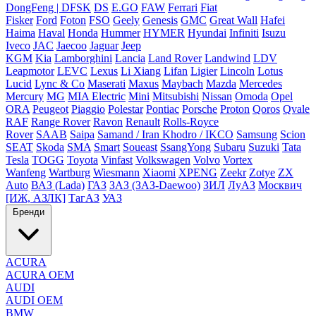
DongFeng | DFSK
DS
E.GO
FAW
Ferrari
Fiat
Fisker
Ford
Foton
FSO
Geely
Genesis
GMC
Great Wall
Hafei
Haima
Haval
Honda
Hummer
HYMER
Hyundai
Infiniti
Isuzu
Iveco
JAC
Jaecoo
Jaguar
Jeep
KGM
Kia
Lamborghini
Lancia
Land Rover
Landwind
LDV
Leapmotor
LEVC
Lexus
Li Xiang
Lifan
Ligier
Lincoln
Lotus
Lucid
Lync & Co
Maserati
Maxus
Maybach
Mazda
Mercedes
Mercury
MG
MIA Electric
Mini
Mitsubishi
Nissan
Omoda
Opel
ORA
Peugeot
Piaggio
Polestar
Pontiac
Porsche
Proton
Qoros
Qvale
RAF
Range Rover
Ravon
Renault
Rolls-Royce
Rover
SAAB
Saipa
Samand / Iran Khodro / IKCO
Samsung
Scion
SEAT
Skoda
SMA
Smart
Soueast
SsangYong
Subaru
Suzuki
Tata
Tesla
TOGG
Toyota
Vinfast
Volkswagen
Volvo
Vortex
Wanfeng
Wartburg
Wiesmann
Xiaomi
XPENG
Zeekr
Zotye
ZX
Auto
ВАЗ (Lada)
ГАЗ
ЗАЗ (ЗАЗ-Daewoo)
ЗИЛ
ЛуАЗ
Москвич
[ИЖ, АЗЛК]
ТагАЗ
УАЗ
Бренди
ACURA
ACURA OEM
AUDI
AUDI OEM
BMW