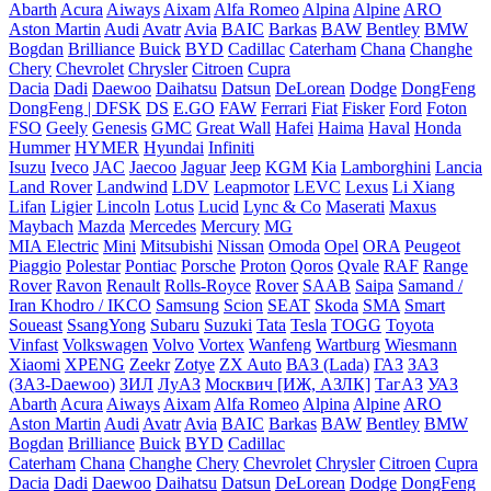
Abarth
Acura
Aiways
Aixam
Alfa Romeo
Alpina
Alpine
ARO
Aston Martin
Audi
Avatr
Avia
BAIC
Barkas
BAW
Bentley
BMW
Bogdan
Brilliance
Buick
BYD
Cadillac
Caterham
Chana
Changhe
Chery
Chevrolet
Chrysler
Citroen
Cupra
Dacia
Dadi
Daewoo
Daihatsu
Datsun
DeLorean
Dodge
DongFeng
DongFeng | DFSK
DS
E.GO
FAW
Ferrari
Fiat
Fisker
Ford
Foton
FSO
Geely
Genesis
GMC
Great Wall
Hafei
Haima
Haval
Honda
Hummer
HYMER
Hyundai
Infiniti
Isuzu
Iveco
JAC
Jaecoo
Jaguar
Jeep
KGM
Kia
Lamborghini
Lancia
Land Rover
Landwind
LDV
Leapmotor
LEVC
Lexus
Li Xiang
Lifan
Ligier
Lincoln
Lotus
Lucid
Lync & Co
Maserati
Maxus
Maybach
Mazda
Mercedes
Mercury
MG
MIA Electric
Mini
Mitsubishi
Nissan
Omoda
Opel
ORA
Peugeot
Piaggio
Polestar
Pontiac
Porsche
Proton
Qoros
Qvale
RAF
Range
Rover
Ravon
Renault
Rolls-Royce
Rover
SAAB
Saipa
Samand /
Iran Khodro / IKCO
Samsung
Scion
SEAT
Skoda
SMA
Smart
Soueast
SsangYong
Subaru
Suzuki
Tata
Tesla
TOGG
Toyota
Vinfast
Volkswagen
Volvo
Vortex
Wanfeng
Wartburg
Wiesmann
Xiaomi
XPENG
Zeekr
Zotye
ZX Auto
ВАЗ (Lada)
ГАЗ
ЗАЗ
(ЗАЗ-Daewoo)
ЗИЛ
ЛуАЗ
Москвич [ИЖ, АЗЛК]
ТагАЗ
УАЗ
Abarth
Acura
Aiways
Aixam
Alfa Romeo
Alpina
Alpine
ARO
Aston Martin
Audi
Avatr
Avia
BAIC
Barkas
BAW
Bentley
BMW
Bogdan
Brilliance
Buick
BYD
Cadillac
Caterham
Chana
Changhe
Chery
Chevrolet
Chrysler
Citroen
Cupra
Dacia
Dadi
Daewoo
Daihatsu
Datsun
DeLorean
Dodge
DongFeng