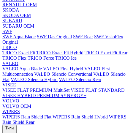
RENAULT OEM
SKODA
SKODA OEM
SUBARU
SUBARU OEM
SWF
SWF Aqua Blade
SWF Das Original
SWF Rear
SWF VisioFlex
Original
TRICO
TRICO Exact Fit
TRICO Exact Fit Hybrid
TRICO Exact Fit Rear
TRICO Flex
TRICO Force
TRICO Ice
VALEO
VALEO Aqua Blade
VALEO First Hybrid
VALEO First
Multiconnection
VALEO Silencio Convertional
VALEO Silencio
Flat
VALEO Silencio Hybrid
VALEO Silencio Rear
VISEE
VISEE FLAT PREMIUM MultiSet
VISEE FLAT STANDARD
VISEE HYBRID PREMIUM SYNERGY+
VOLVO
VOLVO OEM
WIPERS
WIPERS Rain Shield Flat
WIPERS Rain Shield Hybrid
WIPERS
Rain Shield Rear
Типи