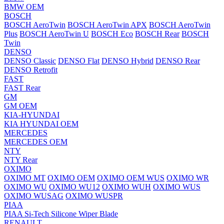
BMW OEM
BOSCH
BOSCH AeroTwin
BOSCH AeroTwin APX
BOSCH AeroTwin
Plus
BOSCH AeroTwin U
BOSCH Eco
BOSCH Rear
BOSCH
Twin
DENSO
DENSO Classic
DENSO Flat
DENSO Hybrid
DENSO Rear
DENSO Retrofit
FAST
FAST Rear
GM
GM OEM
KIA-HYUNDAI
KIA HYUNDAI OEM
MERCEDES
MERCEDES OEM
NTY
NTY Rear
OXIMO
OXIMO MT
OXIMO OEM
OXIMO OEM WUS
OXIMO WR
OXIMO WU
OXIMO WU12
OXIMO WUH
OXIMO WUS
OXIMO WUSAG
OXIMO WUSPR
PIAA
PIAA Si-Tech Silicone Wiper Blade
RENAULT