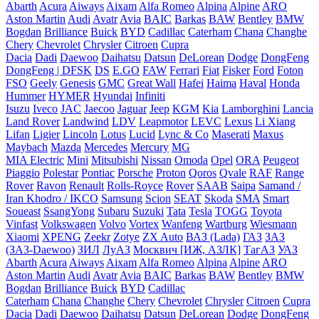
Abarth
Acura
Aiways
Aixam
Alfa Romeo
Alpina
Alpine
ARO
Aston Martin
Audi
Avatr
Avia
BAIC
Barkas
BAW
Bentley
BMW
Bogdan
Brilliance
Buick
BYD
Cadillac
Caterham
Chana
Changhe
Chery
Chevrolet
Chrysler
Citroen
Cupra
Dacia
Dadi
Daewoo
Daihatsu
Datsun
DeLorean
Dodge
DongFeng
DongFeng | DFSK
DS
E.GO
FAW
Ferrari
Fiat
Fisker
Ford
Foton
FSO
Geely
Genesis
GMC
Great Wall
Hafei
Haima
Haval
Honda
Hummer
HYMER
Hyundai
Infiniti
Isuzu
Iveco
JAC
Jaecoo
Jaguar
Jeep
KGM
Kia
Lamborghini
Lancia
Land Rover
Landwind
LDV
Leapmotor
LEVC
Lexus
Li Xiang
Lifan
Ligier
Lincoln
Lotus
Lucid
Lync & Co
Maserati
Maxus
Maybach
Mazda
Mercedes
Mercury
MG
MIA Electric
Mini
Mitsubishi
Nissan
Omoda
Opel
ORA
Peugeot
Piaggio
Polestar
Pontiac
Porsche
Proton
Qoros
Qvale
RAF
Range
Rover
Ravon
Renault
Rolls-Royce
Rover
SAAB
Saipa
Samand /
Iran Khodro / IKCO
Samsung
Scion
SEAT
Skoda
SMA
Smart
Soueast
SsangYong
Subaru
Suzuki
Tata
Tesla
TOGG
Toyota
Vinfast
Volkswagen
Volvo
Vortex
Wanfeng
Wartburg
Wiesmann
Xiaomi
XPENG
Zeekr
Zotye
ZX Auto
ВАЗ (Lada)
ГАЗ
ЗАЗ
(ЗАЗ-Daewoo)
ЗИЛ
ЛуАЗ
Москвич [ИЖ, АЗЛК]
ТагАЗ
УАЗ
Abarth
Acura
Aiways
Aixam
Alfa Romeo
Alpina
Alpine
ARO
Aston Martin
Audi
Avatr
Avia
BAIC
Barkas
BAW
Bentley
BMW
Bogdan
Brilliance
Buick
BYD
Cadillac
Caterham
Chana
Changhe
Chery
Chevrolet
Chrysler
Citroen
Cupra
Dacia
Dadi
Daewoo
Daihatsu
Datsun
DeLorean
Dodge
DongFeng