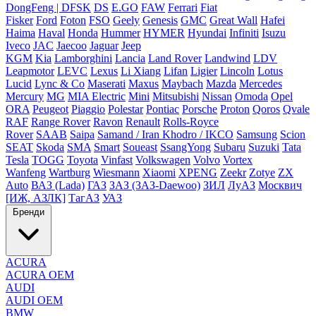
DongFeng | DFSK
DS
E.GO
FAW
Ferrari
Fiat
Fisker
Ford
Foton
FSO
Geely
Genesis
GMC
Great Wall
Hafei
Haima
Haval
Honda
Hummer
HYMER
Hyundai
Infiniti
Isuzu
Iveco
JAC
Jaecoo
Jaguar
Jeep
KGM
Kia
Lamborghini
Lancia
Land Rover
Landwind
LDV
Leapmotor
LEVC
Lexus
Li Xiang
Lifan
Ligier
Lincoln
Lotus
Lucid
Lync & Co
Maserati
Maxus
Maybach
Mazda
Mercedes
Mercury
MG
MIA Electric
Mini
Mitsubishi
Nissan
Omoda
Opel
ORA
Peugeot
Piaggio
Polestar
Pontiac
Porsche
Proton
Qoros
Qvale
RAF
Range Rover
Ravon
Renault
Rolls-Royce
Rover
SAAB
Saipa
Samand / Iran Khodro / IKCO
Samsung
Scion
SEAT
Skoda
SMA
Smart
Soueast
SsangYong
Subaru
Suzuki
Tata
Tesla
TOGG
Toyota
Vinfast
Volkswagen
Volvo
Vortex
Wanfeng
Wartburg
Wiesmann
Xiaomi
XPENG
Zeekr
Zotye
ZX
Auto
ВАЗ (Lada)
ГАЗ
ЗАЗ (ЗАЗ-Daewoo)
ЗИЛ
ЛуАЗ
Москвич
[ИЖ, АЗЛК]
ТагАЗ
УАЗ
Бренди
ACURA
ACURA OEM
AUDI
AUDI OEM
BMW