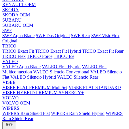
RENAULT OEM
SKODA
SKODA OEM
SUBARU
SUBARU OEM
SWF
SWF Aqua Blade
SWF Das Original
SWF Rear
SWF VisioFlex
Original
TRICO
TRICO Exact Fit
TRICO Exact Fit Hybrid
TRICO Exact Fit Rear
TRICO Flex
TRICO Force
TRICO Ice
VALEO
VALEO Aqua Blade
VALEO First Hybrid
VALEO First
Multiconnection
VALEO Silencio Convertional
VALEO Silencio
Flat
VALEO Silencio Hybrid
VALEO Silencio Rear
VISEE
VISEE FLAT PREMIUM MultiSet
VISEE FLAT STANDARD
VISEE HYBRID PREMIUM SYNERGY+
VOLVO
VOLVO OEM
WIPERS
WIPERS Rain Shield Flat
WIPERS Rain Shield Hybrid
WIPERS
Rain Shield Rear
Типи