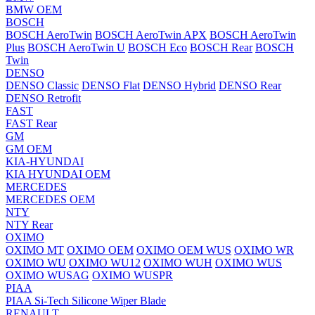
BMW OEM
BOSCH
BOSCH AeroTwin
BOSCH AeroTwin APX
BOSCH AeroTwin
Plus
BOSCH AeroTwin U
BOSCH Eco
BOSCH Rear
BOSCH
Twin
DENSO
DENSO Classic
DENSO Flat
DENSO Hybrid
DENSO Rear
DENSO Retrofit
FAST
FAST Rear
GM
GM OEM
KIA-HYUNDAI
KIA HYUNDAI OEM
MERCEDES
MERCEDES OEM
NTY
NTY Rear
OXIMO
OXIMO MT
OXIMO OEM
OXIMO OEM WUS
OXIMO WR
OXIMO WU
OXIMO WU12
OXIMO WUH
OXIMO WUS
OXIMO WUSAG
OXIMO WUSPR
PIAA
PIAA Si-Tech Silicone Wiper Blade
RENAULT