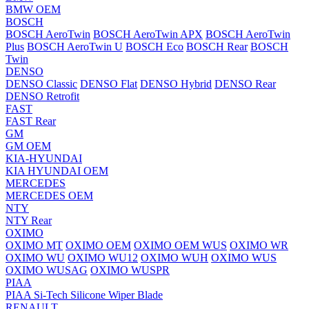
BMW OEM
BOSCH
BOSCH AeroTwin
BOSCH AeroTwin APX
BOSCH AeroTwin
Plus
BOSCH AeroTwin U
BOSCH Eco
BOSCH Rear
BOSCH
Twin
DENSO
DENSO Classic
DENSO Flat
DENSO Hybrid
DENSO Rear
DENSO Retrofit
FAST
FAST Rear
GM
GM OEM
KIA-HYUNDAI
KIA HYUNDAI OEM
MERCEDES
MERCEDES OEM
NTY
NTY Rear
OXIMO
OXIMO MT
OXIMO OEM
OXIMO OEM WUS
OXIMO WR
OXIMO WU
OXIMO WU12
OXIMO WUH
OXIMO WUS
OXIMO WUSAG
OXIMO WUSPR
PIAA
PIAA Si-Tech Silicone Wiper Blade
RENAULT