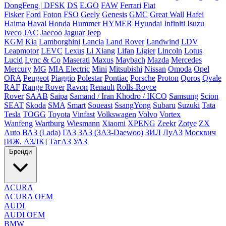
DongFeng | DFSK
DS
E.GO
FAW
Ferrari
Fiat
Fisker
Ford
Foton
FSO
Geely
Genesis
GMC
Great Wall
Hafei
Haima
Haval
Honda
Hummer
HYMER
Hyundai
Infiniti
Isuzu
Iveco
JAC
Jaecoo
Jaguar
Jeep
KGM
Kia
Lamborghini
Lancia
Land Rover
Landwind
LDV
Leapmotor
LEVC
Lexus
Li Xiang
Lifan
Ligier
Lincoln
Lotus
Lucid
Lync & Co
Maserati
Maxus
Maybach
Mazda
Mercedes
Mercury
MG
MIA Electric
Mini
Mitsubishi
Nissan
Omoda
Opel
ORA
Peugeot
Piaggio
Polestar
Pontiac
Porsche
Proton
Qoros
Qvale
RAF
Range Rover
Ravon
Renault
Rolls-Royce
Rover
SAAB
Saipa
Samand / Iran Khodro / IKCO
Samsung
Scion
SEAT
Skoda
SMA
Smart
Soueast
SsangYong
Subaru
Suzuki
Tata
Tesla
TOGG
Toyota
Vinfast
Volkswagen
Volvo
Vortex
Wanfeng
Wartburg
Wiesmann
Xiaomi
XPENG
Zeekr
Zotye
ZX
Auto
ВАЗ (Lada)
ГАЗ
ЗАЗ (ЗАЗ-Daewoo)
ЗИЛ
ЛуАЗ
Москвич
[ИЖ, АЗЛК]
ТагАЗ
УАЗ
Бренди
ACURA
ACURA OEM
AUDI
AUDI OEM
BMW