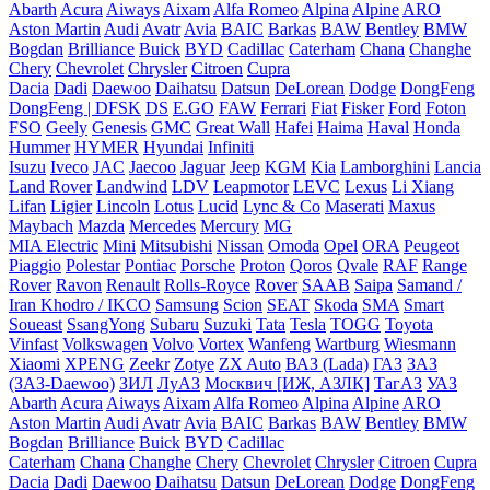
Abarth
Acura
Aiways
Aixam
Alfa Romeo
Alpina
Alpine
ARO
Aston Martin
Audi
Avatr
Avia
BAIC
Barkas
BAW
Bentley
BMW
Bogdan
Brilliance
Buick
BYD
Cadillac
Caterham
Chana
Changhe
Chery
Chevrolet
Chrysler
Citroen
Cupra
Dacia
Dadi
Daewoo
Daihatsu
Datsun
DeLorean
Dodge
DongFeng
DongFeng | DFSK
DS
E.GO
FAW
Ferrari
Fiat
Fisker
Ford
Foton
FSO
Geely
Genesis
GMC
Great Wall
Hafei
Haima
Haval
Honda
Hummer
HYMER
Hyundai
Infiniti
Isuzu
Iveco
JAC
Jaecoo
Jaguar
Jeep
KGM
Kia
Lamborghini
Lancia
Land Rover
Landwind
LDV
Leapmotor
LEVC
Lexus
Li Xiang
Lifan
Ligier
Lincoln
Lotus
Lucid
Lync & Co
Maserati
Maxus
Maybach
Mazda
Mercedes
Mercury
MG
MIA Electric
Mini
Mitsubishi
Nissan
Omoda
Opel
ORA
Peugeot
Piaggio
Polestar
Pontiac
Porsche
Proton
Qoros
Qvale
RAF
Range
Rover
Ravon
Renault
Rolls-Royce
Rover
SAAB
Saipa
Samand /
Iran Khodro / IKCO
Samsung
Scion
SEAT
Skoda
SMA
Smart
Soueast
SsangYong
Subaru
Suzuki
Tata
Tesla
TOGG
Toyota
Vinfast
Volkswagen
Volvo
Vortex
Wanfeng
Wartburg
Wiesmann
Xiaomi
XPENG
Zeekr
Zotye
ZX Auto
ВАЗ (Lada)
ГАЗ
ЗАЗ
(ЗАЗ-Daewoo)
ЗИЛ
ЛуАЗ
Москвич [ИЖ, АЗЛК]
ТагАЗ
УАЗ
Abarth
Acura
Aiways
Aixam
Alfa Romeo
Alpina
Alpine
ARO
Aston Martin
Audi
Avatr
Avia
BAIC
Barkas
BAW
Bentley
BMW
Bogdan
Brilliance
Buick
BYD
Cadillac
Caterham
Chana
Changhe
Chery
Chevrolet
Chrysler
Citroen
Cupra
Dacia
Dadi
Daewoo
Daihatsu
Datsun
DeLorean
Dodge
DongFeng