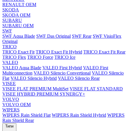
RENAULT OEM
SKODA
SKODA OEM
SUBARU
SUBARU OEM
SWF
SWF Aqua Blade
SWF Das Original
SWF Rear
SWF VisioFlex
Original
TRICO
TRICO Exact Fit
TRICO Exact Fit Hybrid
TRICO Exact Fit Rear
TRICO Flex
TRICO Force
TRICO Ice
VALEO
VALEO Aqua Blade
VALEO First Hybrid
VALEO First
Multiconnection
VALEO Silencio Convertional
VALEO Silencio
Flat
VALEO Silencio Hybrid
VALEO Silencio Rear
VISEE
VISEE FLAT PREMIUM MultiSet
VISEE FLAT STANDARD
VISEE HYBRID PREMIUM SYNERGY+
VOLVO
VOLVO OEM
WIPERS
WIPERS Rain Shield Flat
WIPERS Rain Shield Hybrid
WIPERS
Rain Shield Rear
Типи