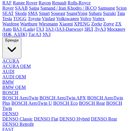
RAF
Range Rover
Ravon
Renault
Rolls-Royce
Rover
SAAB
Saipa
Samand / Iran Khodro / IKCO
Samsung
Scion
SEAT
Skoda
SMA
Smart
Soueast
SsangYong
Subaru
Suzuki
Tata
Tesla
TOGG
Toyota
Vinfast
Volkswagen
Volvo
Vortex
Wanfeng
Wartburg
Wiesmann
Xiaomi
XPENG
Zeekr
Zotye
ZX
Auto
ВАЗ (Lada)
ГАЗ
ЗАЗ (ЗАЗ-Daewoo)
ЗИЛ
ЛуАЗ
Москвич
[ИЖ, АЗЛК]
ТагАЗ
УАЗ
Бренди
ACURA
ACURA OEM
AUDI
AUDI OEM
BMW
BMW OEM
BOSCH
BOSCH AeroTwin
BOSCH AeroTwin APX
BOSCH AeroTwin
Plus
BOSCH AeroTwin U
BOSCH Eco
BOSCH Rear
BOSCH
Twin
DENSO
DENSO Classic
DENSO Flat
DENSO Hybrid
DENSO Rear
DENSO Retrofit
FAST