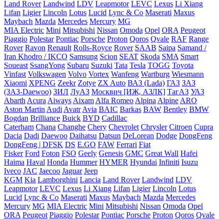
Land Rover
Landwind
LDV
Leapmotor
LEVC
Lexus
Li Xiang
Lifan
Ligier
Lincoln
Lotus
Lucid
Lync & Co
Maserati
Maxus
Maybach
Mazda
Mercedes
Mercury
MG
MIA Electric
Mini
Mitsubishi
Nissan
Omoda
Opel
ORA
Peugeot
Piaggio
Polestar
Pontiac
Porsche
Proton
Qoros
Qvale
RAF
Range
Rover
Ravon
Renault
Rolls-Royce
Rover
SAAB
Saipa
Samand /
Iran Khodro / IKCO
Samsung
Scion
SEAT
Skoda
SMA
Smart
Soueast
SsangYong
Subaru
Suzuki
Tata
Tesla
TOGG
Toyota
Vinfast
Volkswagen
Volvo
Vortex
Wanfeng
Wartburg
Wiesmann
Xiaomi
XPENG
Zeekr
Zotye
ZX Auto
ВАЗ (Lada)
ГАЗ
ЗАЗ
(ЗАЗ-Daewoo)
ЗИЛ
ЛуАЗ
Москвич [ИЖ, АЗЛК]
ТагАЗ
УАЗ
Abarth
Acura
Aiways
Aixam
Alfa Romeo
Alpina
Alpine
ARO
Aston Martin
Audi
Avatr
Avia
BAIC
Barkas
BAW
Bentley
BMW
Bogdan
Brilliance
Buick
BYD
Cadillac
Caterham
Chana
Changhe
Chery
Chevrolet
Chrysler
Citroen
Cupra
Dacia
Dadi
Daewoo
Daihatsu
Datsun
DeLorean
Dodge
DongFeng
DongFeng | DFSK
DS
E.GO
FAW
Ferrari
Fiat
Fisker
Ford
Foton
FSO
Geely
Genesis
GMC
Great Wall
Hafei
Haima
Haval
Honda
Hummer
HYMER
Hyundai
Infiniti
Isuzu
Iveco
JAC
Jaecoo
Jaguar
Jeep
KGM
Kia
Lamborghini
Lancia
Land Rover
Landwind
LDV
Leapmotor
LEVC
Lexus
Li Xiang
Lifan
Ligier
Lincoln
Lotus
Lucid
Lync & Co
Maserati
Maxus
Maybach
Mazda
Mercedes
Mercury
MG
MIA Electric
Mini
Mitsubishi
Nissan
Omoda
Opel
ORA
Peugeot
Piaggio
Polestar
Pontiac
Porsche
Proton
Qoros
Qvale