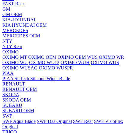
FAST Rear
GM
GM OEM
KIA-HYUNDAI
KIA HYUNDAI OEM
MERCEDES
MERCEDES OEM
NTY
NTY Rear
OXIMO
OXIMO MT
OXIMO OEM
OXIMO OEM WUS
OXIMO WR
OXIMO WU
OXIMO WU12
OXIMO WUH
OXIMO WUS
OXIMO WUSAG
OXIMO WUSPR
PIAA
PIAA Si-Tech Silicone Wiper Blade
RENAULT
RENAULT OEM
SKODA
SKODA OEM
SUBARU
SUBARU OEM
SWF
SWF Aqua Blade
SWF Das Original
SWF Rear
SWF VisioFlex
Original
TRICO