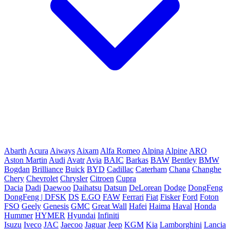
Abarth
Acura
Aiways
Aixam
Alfa Romeo
Alpina
Alpine
ARO
Aston Martin
Audi
Avatr
Avia
BAIC
Barkas
BAW
Bentley
BMW
Bogdan
Brilliance
Buick
BYD
Cadillac
Caterham
Chana
Changhe
Chery
Chevrolet
Chrysler
Citroen
Cupra
Dacia
Dadi
Daewoo
Daihatsu
Datsun
DeLorean
Dodge
DongFeng
DongFeng | DFSK
DS
E.GO
FAW
Ferrari
Fiat
Fisker
Ford
Foton
FSO
Geely
Genesis
GMC
Great Wall
Hafei
Haima
Haval
Honda
Hummer
HYMER
Hyundai
Infiniti
Isuzu
Iveco
JAC
Jaecoo
Jaguar
Jeep
KGM
Kia
Lamborghini
Lancia