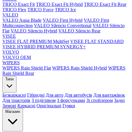
TRICO Exact Fit
TRICO Exact Fit Hybrid
TRICO Exact Fit Rear
TRICO Flex
TRICO Force
TRICO Ice
VALEO
VALEO Aqua Blade
VALEO First Hybrid
VALEO First
Multiconnection
VALEO Silencio Convertional
VALEO Silencio
Flat
VALEO Silencio Hybrid
VALEO Silencio Rear
VISEE
VISEE FLAT PREMIUM MultiSet
VISEE FLAT STANDARD
VISEE HYBRID PREMIUM SYNERGY+
VOLVO
VOLVO OEM
WIPERS
WIPERS Rain Shield Flat
WIPERS Rain Shield Hybrid
WIPERS
Rain Shield Rear
Типи
Безкаркасні
Гібридні
Для авто
Для автобусів
Для вантажівок
Для тракторів
З підігрівом
З форсунками
Зі спойлером
Задні
Зимові
Каркасні
Оригінальні
Гумки
Магазин