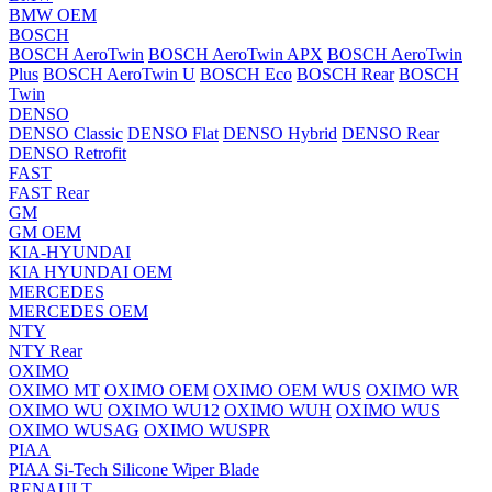
BMW OEM
BOSCH
BOSCH AeroTwin
BOSCH AeroTwin APX
BOSCH AeroTwin
Plus
BOSCH AeroTwin U
BOSCH Eco
BOSCH Rear
BOSCH
Twin
DENSO
DENSO Classic
DENSO Flat
DENSO Hybrid
DENSO Rear
DENSO Retrofit
FAST
FAST Rear
GM
GM OEM
KIA-HYUNDAI
KIA HYUNDAI OEM
MERCEDES
MERCEDES OEM
NTY
NTY Rear
OXIMO
OXIMO MT
OXIMO OEM
OXIMO OEM WUS
OXIMO WR
OXIMO WU
OXIMO WU12
OXIMO WUH
OXIMO WUS
OXIMO WUSAG
OXIMO WUSPR
PIAA
PIAA Si-Tech Silicone Wiper Blade
RENAULT