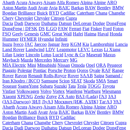
Abarth
Acura
Aiways
Aixam
Alfa Romeo
Alpina
Alpine
ARO
Aston Martin
Audi
Avatr
Avia
BAIC
Barkas
BAW
Bentley
BMW
Bogdan
Brilliance
Buick
BYD
Cadillac
Caterham
Chana
Changhe
Chery
Chevrolet
Chrysler
Citroen
Cupra
Dacia
Dadi
Daewoo
Daihatsu
Datsun
DeLorean
Dodge
DongFeng
DongFeng | DFSK
DS
E.GO
FAW
Ferrari
Fiat
Fisker
Ford
Foton
FSO
Geely
Genesis
GMC
Great Wall
Hafei
Haima
Haval
Honda
Hummer
HYMER
Hyundai
Infiniti
Isuzu
Iveco
JAC
Jaecoo
Jaguar
Jeep
KGM
Kia
Lamborghini
Lancia
Land Rover
Landwind
LDV
Leapmotor
LEVC
Lexus
Li Xiang
Lifan
Ligier
Lincoln
Lotus
Lucid
Lync & Co
Maserati
Maxus
Maybach
Mazda
Mercedes
Mercury
MG
MIA Electric
Mini
Mitsubishi
Nissan
Omoda
Opel
ORA
Peugeot
Piaggio
Polestar
Pontiac
Porsche
Proton
Qoros
Qvale
RAF
Range
Rover
Ravon
Renault
Rolls-Royce
Rover
SAAB
Saipa
Samand /
Iran Khodro / IKCO
Samsung
Scion
SEAT
Skoda
SMA
Smart
Soueast
SsangYong
Subaru
Suzuki
Tata
Tesla
TOGG
Toyota
Vinfast
Volkswagen
Volvo
Vortex
Wanfeng
Wartburg
Wiesmann
Xiaomi
XPENG
Zeekr
Zotye
ZX Auto
ВАЗ (Lada)
ГАЗ
ЗАЗ
(ЗАЗ-Daewoo)
ЗИЛ
ЛуАЗ
Москвич [ИЖ, АЗЛК]
ТагАЗ
УАЗ
Abarth
Acura
Aiways
Aixam
Alfa Romeo
Alpina
Alpine
ARO
Aston Martin
Audi
Avatr
Avia
BAIC
Barkas
BAW
Bentley
BMW
Bogdan
Brilliance
Buick
BYD
Cadillac
Caterham
Chana
Changhe
Chery
Chevrolet
Chrysler
Citroen
Cupra
Dacia
Dadi
Daewoo
Daihatsu
Datsun
DeLorean
Dodge
DongFeng