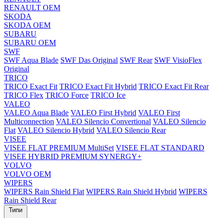
RENAULT OEM
SKODA
SKODA OEM
SUBARU
SUBARU OEM
SWF
SWF Aqua Blade
SWF Das Original
SWF Rear
SWF VisioFlex
Original
TRICO
TRICO Exact Fit
TRICO Exact Fit Hybrid
TRICO Exact Fit Rear
TRICO Flex
TRICO Force
TRICO Ice
VALEO
VALEO Aqua Blade
VALEO First Hybrid
VALEO First
Multiconnection
VALEO Silencio Convertional
VALEO Silencio
Flat
VALEO Silencio Hybrid
VALEO Silencio Rear
VISEE
VISEE FLAT PREMIUM MultiSet
VISEE FLAT STANDARD
VISEE HYBRID PREMIUM SYNERGY+
VOLVO
VOLVO OEM
WIPERS
WIPERS Rain Shield Flat
WIPERS Rain Shield Hybrid
WIPERS
Rain Shield Rear
Типи