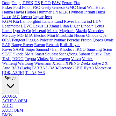
DongFeng | DFSK
DS
E.GO
FAW
Ferrari
Fiat
Fisker
Ford
Foton
FSO
Geely
Genesis
GMC
Great Wall
Hafei
Haima
Haval
Honda
Hummer
HYMER
Hyundai
Infiniti
Isuzu
Iveco
JAC
Jaecoo
Jaguar
Jeep
KGM
Kia
Lamborghini
Lancia
Land Rover
Landwind
LDV
Leapmotor
LEVC
Lexus
Li Xiang
Lifan
Ligier
Lincoln
Lotus
Lucid
Lync & Co
Maserati
Maxus
Maybach
Mazda
Mercedes
Mercury
MG
MIA Electric
Mini
Mitsubishi
Nissan
Omoda
Opel
ORA
Peugeot
Piaggio
Polestar
Pontiac
Porsche
Proton
Qoros
Qvale
RAF
Range Rover
Ravon
Renault
Rolls-Royce
Rover
SAAB
Saipa
Samand / Iran Khodro / IKCO
Samsung
Scion
SEAT
Skoda
SMA
Smart
Soueast
SsangYong
Subaru
Suzuki
Tata
Tesla
TOGG
Toyota
Vinfast
Volkswagen
Volvo
Vortex
Wanfeng
Wartburg
Wiesmann
Xiaomi
XPENG
Zeekr
Zotye
ZX
Auto
ВАЗ (Lada)
ГАЗ
ЗАЗ (ЗАЗ-Daewoo)
ЗИЛ
ЛуАЗ
Москвич
[ИЖ, АЗЛК]
ТагАЗ
УАЗ
Бренди
ACURA
ACURA OEM
AUDI
AUDI OEM
BMW