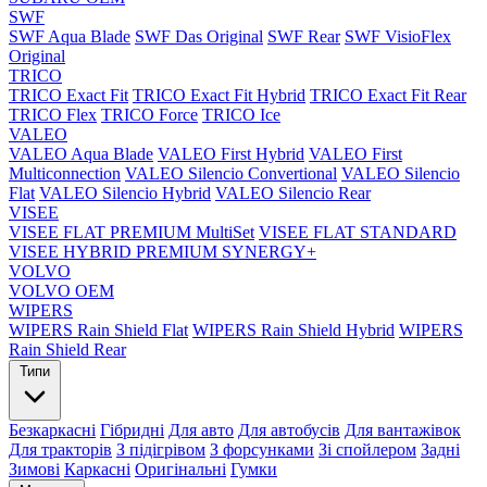
SWF
SWF Aqua Blade
SWF Das Original
SWF Rear
SWF VisioFlex
Original
TRICO
TRICO Exact Fit
TRICO Exact Fit Hybrid
TRICO Exact Fit Rear
TRICO Flex
TRICO Force
TRICO Ice
VALEO
VALEO Aqua Blade
VALEO First Hybrid
VALEO First
Multiconnection
VALEO Silencio Convertional
VALEO Silencio
Flat
VALEO Silencio Hybrid
VALEO Silencio Rear
VISEE
VISEE FLAT PREMIUM MultiSet
VISEE FLAT STANDARD
VISEE HYBRID PREMIUM SYNERGY+
VOLVO
VOLVO OEM
WIPERS
WIPERS Rain Shield Flat
WIPERS Rain Shield Hybrid
WIPERS
Rain Shield Rear
Типи
Безкаркасні
Гібридні
Для авто
Для автобусів
Для вантажівок
Для тракторів
З підігрівом
З форсунками
Зі спойлером
Задні
Зимові
Каркасні
Оригінальні
Гумки