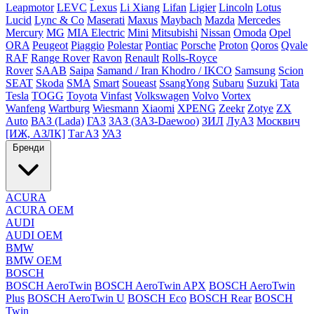
Leapmotor
LEVC
Lexus
Li Xiang
Lifan
Ligier
Lincoln
Lotus
Lucid
Lync & Co
Maserati
Maxus
Maybach
Mazda
Mercedes
Mercury
MG
MIA Electric
Mini
Mitsubishi
Nissan
Omoda
Opel
ORA
Peugeot
Piaggio
Polestar
Pontiac
Porsche
Proton
Qoros
Qvale
RAF
Range Rover
Ravon
Renault
Rolls-Royce
Rover
SAAB
Saipa
Samand / Iran Khodro / IKCO
Samsung
Scion
SEAT
Skoda
SMA
Smart
Soueast
SsangYong
Subaru
Suzuki
Tata
Tesla
TOGG
Toyota
Vinfast
Volkswagen
Volvo
Vortex
Wanfeng
Wartburg
Wiesmann
Xiaomi
XPENG
Zeekr
Zotye
ZX
Auto
ВАЗ (Lada)
ГАЗ
ЗАЗ (ЗАЗ-Daewoo)
ЗИЛ
ЛуАЗ
Москвич
[ИЖ, АЗЛК]
ТагАЗ
УАЗ
Бренди
ACURA
ACURA OEM
AUDI
AUDI OEM
BMW
BMW OEM
BOSCH
BOSCH AeroTwin
BOSCH AeroTwin APX
BOSCH AeroTwin
Plus
BOSCH AeroTwin U
BOSCH Eco
BOSCH Rear
BOSCH
Twin