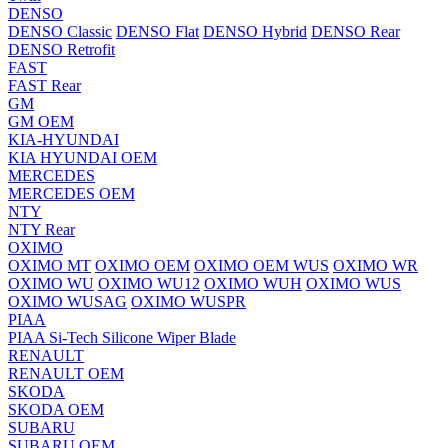
DENSO
DENSO Classic
DENSO Flat
DENSO Hybrid
DENSO Rear
DENSO Retrofit
FAST
FAST Rear
GM
GM OEM
KIA-HYUNDAI
KIA HYUNDAI OEM
MERCEDES
MERCEDES OEM
NTY
NTY Rear
OXIMO
OXIMO MT
OXIMO OEM
OXIMO OEM WUS
OXIMO WR
OXIMO WU
OXIMO WU12
OXIMO WUH
OXIMO WUS
OXIMO WUSAG
OXIMO WUSPR
PIAA
PIAA Si-Tech Silicone Wiper Blade
RENAULT
RENAULT OEM
SKODA
SKODA OEM
SUBARU
SUBARU OEM