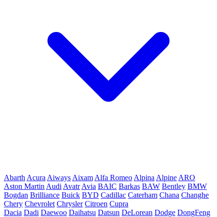
Abarth
Acura
Aiways
Aixam
Alfa Romeo
Alpina
Alpine
ARO
Aston Martin
Audi
Avatr
Avia
BAIC
Barkas
BAW
Bentley
BMW
Bogdan
Brilliance
Buick
BYD
Cadillac
Caterham
Chana
Changhe
Chery
Chevrolet
Chrysler
Citroen
Cupra
Dacia
Dadi
Daewoo
Daihatsu
Datsun
DeLorean
Dodge
DongFeng