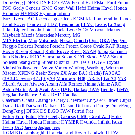
DongFeng | DFSK
DS
E.GO
FAW
Ferrari
Fiat
Fisker
Ford
Foton
FSO
Geely
Genesis
GMC
Great Wall
Hafei
Haima
Haval
Honda
Hummer
HYMER
Hyundai
Infiniti
Isuzu
Iveco
JAC
Jaecoo
Jaguar
Jeep
KGM
Kia
Lamborghini
Lancia
Land Rover
Landwind
LDV
Leapmotor
LEVC
Lexus
Li Xiang
Lifan
Ligier
Lincoln
Lotus
Lucid
Lync & Co
Maserati
Maxus
Maybach
Mazda
Mercedes
Mercury
MG
MIA Electric
Mini
Mitsubishi
Nissan
Omoda
Opel
ORA
Peugeot
Piaggio
Polestar
Pontiac
Porsche
Proton
Qoros
Qvale
RAF
Range
Rover
Ravon
Renault
Rolls-Royce
Rover
SAAB
Saipa
Samand /
Iran Khodro / IKCO
Samsung
Scion
SEAT
Skoda
SMA
Smart
Soueast
SsangYong
Subaru
Suzuki
Tata
Tesla
TOGG
Toyota
Vinfast
Volkswagen
Volvo
Vortex
Wanfeng
Wartburg
Wiesmann
Xiaomi
XPENG
Zeekr
Zotye
ZX Auto
ВАЗ (Lada)
ГАЗ
ЗАЗ
(ЗАЗ-Daewoo)
ЗИЛ
ЛуАЗ
Москвич [ИЖ, АЗЛК]
ТагАЗ
УАЗ
Abarth
Acura
Aiways
Aixam
Alfa Romeo
Alpina
Alpine
ARO
Aston Martin
Audi
Avatr
Avia
BAIC
Barkas
BAW
Bentley
BMW
Bogdan
Brilliance
Buick
BYD
Cadillac
Caterham
Chana
Changhe
Chery
Chevrolet
Chrysler
Citroen
Cupra
Dacia
Dadi
Daewoo
Daihatsu
Datsun
DeLorean
Dodge
DongFeng
DongFeng | DFSK
DS
E.GO
FAW
Ferrari
Fiat
Fisker
Ford
Foton
FSO
Geely
Genesis
GMC
Great Wall
Hafei
Haima
Haval
Honda
Hummer
HYMER
Hyundai
Infiniti
Isuzu
Iveco
JAC
Jaecoo
Jaguar
Jeep
KGM
Kia
Lamborghini
Lancia
Land Rover
Landwind
LDV