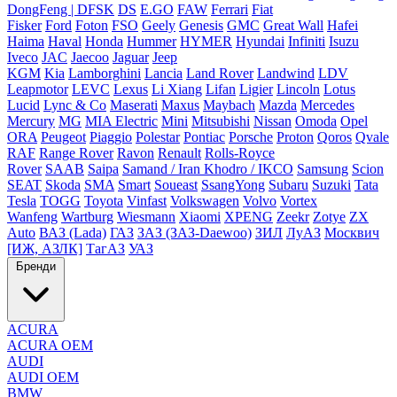
DongFeng | DFSK
DS
E.GO
FAW
Ferrari
Fiat
Fisker
Ford
Foton
FSO
Geely
Genesis
GMC
Great Wall
Hafei
Haima
Haval
Honda
Hummer
HYMER
Hyundai
Infiniti
Isuzu
Iveco
JAC
Jaecoo
Jaguar
Jeep
KGM
Kia
Lamborghini
Lancia
Land Rover
Landwind
LDV
Leapmotor
LEVC
Lexus
Li Xiang
Lifan
Ligier
Lincoln
Lotus
Lucid
Lync & Co
Maserati
Maxus
Maybach
Mazda
Mercedes
Mercury
MG
MIA Electric
Mini
Mitsubishi
Nissan
Omoda
Opel
ORA
Peugeot
Piaggio
Polestar
Pontiac
Porsche
Proton
Qoros
Qvale
RAF
Range Rover
Ravon
Renault
Rolls-Royce
Rover
SAAB
Saipa
Samand / Iran Khodro / IKCO
Samsung
Scion
SEAT
Skoda
SMA
Smart
Soueast
SsangYong
Subaru
Suzuki
Tata
Tesla
TOGG
Toyota
Vinfast
Volkswagen
Volvo
Vortex
Wanfeng
Wartburg
Wiesmann
Xiaomi
XPENG
Zeekr
Zotye
ZX
Auto
ВАЗ (Lada)
ГАЗ
ЗАЗ (ЗАЗ-Daewoo)
ЗИЛ
ЛуАЗ
Москвич
[ИЖ, АЗЛК]
ТагАЗ
УАЗ
Бренди
ACURA
ACURA OEM
AUDI
AUDI OEM
BMW