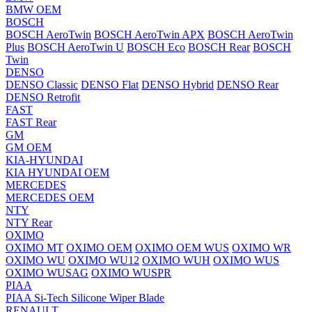
BMW OEM
BOSCH
BOSCH AeroTwin
BOSCH AeroTwin APX
BOSCH AeroTwin
Plus
BOSCH AeroTwin U
BOSCH Eco
BOSCH Rear
BOSCH
Twin
DENSO
DENSO Classic
DENSO Flat
DENSO Hybrid
DENSO Rear
DENSO Retrofit
FAST
FAST Rear
GM
GM OEM
KIA-HYUNDAI
KIA HYUNDAI OEM
MERCEDES
MERCEDES OEM
NTY
NTY Rear
OXIMO
OXIMO MT
OXIMO OEM
OXIMO OEM WUS
OXIMO WR
OXIMO WU
OXIMO WU12
OXIMO WUH
OXIMO WUS
OXIMO WUSAG
OXIMO WUSPR
PIAA
PIAA Si-Tech Silicone Wiper Blade
RENAULT