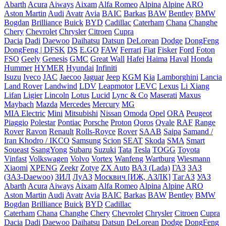
Abarth
Acura
Aiways
Aixam
Alfa Romeo
Alpina
Alpine
ARO
Aston Martin
Audi
Avatr
Avia
BAIC
Barkas
BAW
Bentley
BMW
Bogdan
Brilliance
Buick
BYD
Cadillac
Caterham
Chana
Changhe
Chery
Chevrolet
Chrysler
Citroen
Cupra
Dacia
Dadi
Daewoo
Daihatsu
Datsun
DeLorean
Dodge
DongFeng
DongFeng | DFSK
DS
E.GO
FAW
Ferrari
Fiat
Fisker
Ford
Foton
FSO
Geely
Genesis
GMC
Great Wall
Hafei
Haima
Haval
Honda
Hummer
HYMER
Hyundai
Infiniti
Isuzu
Iveco
JAC
Jaecoo
Jaguar
Jeep
KGM
Kia
Lamborghini
Lancia
Land Rover
Landwind
LDV
Leapmotor
LEVC
Lexus
Li Xiang
Lifan
Ligier
Lincoln
Lotus
Lucid
Lync & Co
Maserati
Maxus
Maybach
Mazda
Mercedes
Mercury
MG
MIA Electric
Mini
Mitsubishi
Nissan
Omoda
Opel
ORA
Peugeot
Piaggio
Polestar
Pontiac
Porsche
Proton
Qoros
Qvale
RAF
Range
Rover
Ravon
Renault
Rolls-Royce
Rover
SAAB
Saipa
Samand /
Iran Khodro / IKCO
Samsung
Scion
SEAT
Skoda
SMA
Smart
Soueast
SsangYong
Subaru
Suzuki
Tata
Tesla
TOGG
Toyota
Vinfast
Volkswagen
Volvo
Vortex
Wanfeng
Wartburg
Wiesmann
Xiaomi
XPENG
Zeekr
Zotye
ZX Auto
ВАЗ (Lada)
ГАЗ
ЗАЗ
(ЗАЗ-Daewoo)
ЗИЛ
ЛуАЗ
Москвич [ИЖ, АЗЛК]
ТагАЗ
УАЗ
Abarth
Acura
Aiways
Aixam
Alfa Romeo
Alpina
Alpine
ARO
Aston Martin
Audi
Avatr
Avia
BAIC
Barkas
BAW
Bentley
BMW
Bogdan
Brilliance
Buick
BYD
Cadillac
Caterham
Chana
Changhe
Chery
Chevrolet
Chrysler
Citroen
Cupra
Dacia
Dadi
Daewoo
Daihatsu
Datsun
DeLorean
Dodge
DongFeng