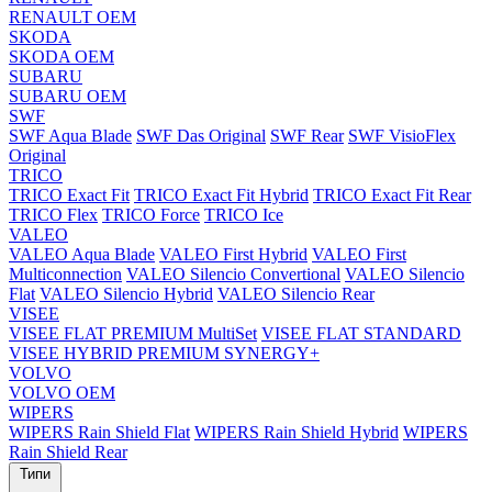
RENAULT OEM
SKODA
SKODA OEM
SUBARU
SUBARU OEM
SWF
SWF Aqua Blade
SWF Das Original
SWF Rear
SWF VisioFlex
Original
TRICO
TRICO Exact Fit
TRICO Exact Fit Hybrid
TRICO Exact Fit Rear
TRICO Flex
TRICO Force
TRICO Ice
VALEO
VALEO Aqua Blade
VALEO First Hybrid
VALEO First
Multiconnection
VALEO Silencio Convertional
VALEO Silencio
Flat
VALEO Silencio Hybrid
VALEO Silencio Rear
VISEE
VISEE FLAT PREMIUM MultiSet
VISEE FLAT STANDARD
VISEE HYBRID PREMIUM SYNERGY+
VOLVO
VOLVO OEM
WIPERS
WIPERS Rain Shield Flat
WIPERS Rain Shield Hybrid
WIPERS
Rain Shield Rear
Типи