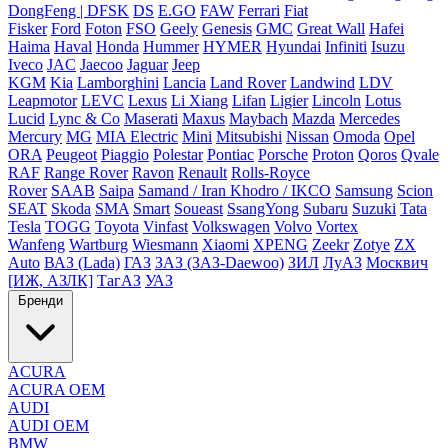
DongFeng | DFSK
DS
E.GO
FAW
Ferrari
Fiat
Fisker
Ford
Foton
FSO
Geely
Genesis
GMC
Great Wall
Hafei
Haima
Haval
Honda
Hummer
HYMER
Hyundai
Infiniti
Isuzu
Iveco
JAC
Jaecoo
Jaguar
Jeep
KGM
Kia
Lamborghini
Lancia
Land Rover
Landwind
LDV
Leapmotor
LEVC
Lexus
Li Xiang
Lifan
Ligier
Lincoln
Lotus
Lucid
Lync & Co
Maserati
Maxus
Maybach
Mazda
Mercedes
Mercury
MG
MIA Electric
Mini
Mitsubishi
Nissan
Omoda
Opel
ORA
Peugeot
Piaggio
Polestar
Pontiac
Porsche
Proton
Qoros
Qvale
RAF
Range Rover
Ravon
Renault
Rolls-Royce
Rover
SAAB
Saipa
Samand / Iran Khodro / IKCO
Samsung
Scion
SEAT
Skoda
SMA
Smart
Soueast
SsangYong
Subaru
Suzuki
Tata
Tesla
TOGG
Toyota
Vinfast
Volkswagen
Volvo
Vortex
Wanfeng
Wartburg
Wiesmann
Xiaomi
XPENG
Zeekr
Zotye
ZX
Auto
ВАЗ (Lada)
ГАЗ
ЗАЗ (ЗАЗ-Daewoo)
ЗИЛ
ЛуАЗ
Москвич
[ИЖ, АЗЛК]
ТагАЗ
УАЗ
Бренди
ACURA
ACURA OEM
AUDI
AUDI OEM
BMW