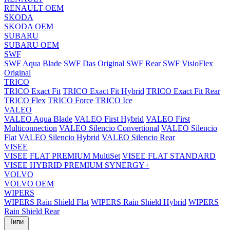
RENAULT OEM
SKODA
SKODA OEM
SUBARU
SUBARU OEM
SWF
SWF Aqua Blade
SWF Das Original
SWF Rear
SWF VisioFlex
Original
TRICO
TRICO Exact Fit
TRICO Exact Fit Hybrid
TRICO Exact Fit Rear
TRICO Flex
TRICO Force
TRICO Ice
VALEO
VALEO Aqua Blade
VALEO First Hybrid
VALEO First
Multiconnection
VALEO Silencio Convertional
VALEO Silencio
Flat
VALEO Silencio Hybrid
VALEO Silencio Rear
VISEE
VISEE FLAT PREMIUM MultiSet
VISEE FLAT STANDARD
VISEE HYBRID PREMIUM SYNERGY+
VOLVO
VOLVO OEM
WIPERS
WIPERS Rain Shield Flat
WIPERS Rain Shield Hybrid
WIPERS
Rain Shield Rear
Типи