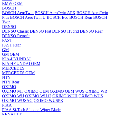
BMW OEM
BOSCH
BOSCH AeroTwin
BOSCH AeroTwin APX
BOSCH AeroTwin
Plus
BOSCH AeroTwin U
BOSCH Eco
BOSCH Rear
BOSCH
Twin
DENSO
DENSO Classic
DENSO Flat
DENSO Hybrid
DENSO Rear
DENSO Retrofit
FAST
FAST Rear
GM
GM OEM
KIA-HYUNDAI
KIA HYUNDAI OEM
MERCEDES
MERCEDES OEM
NTY
NTY Rear
OXIMO
OXIMO MT
OXIMO OEM
OXIMO OEM WUS
OXIMO WR
OXIMO WU
OXIMO WU12
OXIMO WUH
OXIMO WUS
OXIMO WUSAG
OXIMO WUSPR
PIAA
PIAA Si-Tech Silicone Wiper Blade
RENAULT