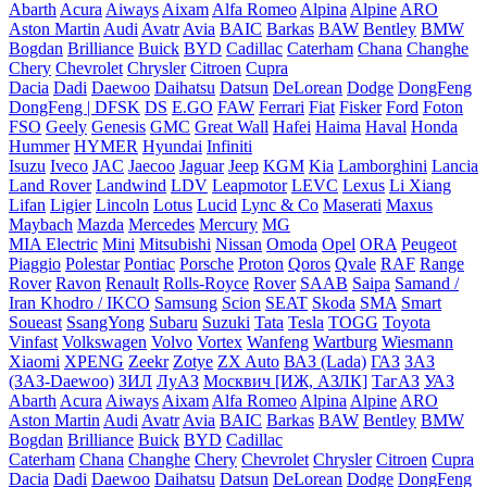
Abarth
Acura
Aiways
Aixam
Alfa Romeo
Alpina
Alpine
ARO
Aston Martin
Audi
Avatr
Avia
BAIC
Barkas
BAW
Bentley
BMW
Bogdan
Brilliance
Buick
BYD
Cadillac
Caterham
Chana
Changhe
Chery
Chevrolet
Chrysler
Citroen
Cupra
Dacia
Dadi
Daewoo
Daihatsu
Datsun
DeLorean
Dodge
DongFeng
DongFeng | DFSK
DS
E.GO
FAW
Ferrari
Fiat
Fisker
Ford
Foton
FSO
Geely
Genesis
GMC
Great Wall
Hafei
Haima
Haval
Honda
Hummer
HYMER
Hyundai
Infiniti
Isuzu
Iveco
JAC
Jaecoo
Jaguar
Jeep
KGM
Kia
Lamborghini
Lancia
Land Rover
Landwind
LDV
Leapmotor
LEVC
Lexus
Li Xiang
Lifan
Ligier
Lincoln
Lotus
Lucid
Lync & Co
Maserati
Maxus
Maybach
Mazda
Mercedes
Mercury
MG
MIA Electric
Mini
Mitsubishi
Nissan
Omoda
Opel
ORA
Peugeot
Piaggio
Polestar
Pontiac
Porsche
Proton
Qoros
Qvale
RAF
Range
Rover
Ravon
Renault
Rolls-Royce
Rover
SAAB
Saipa
Samand /
Iran Khodro / IKCO
Samsung
Scion
SEAT
Skoda
SMA
Smart
Soueast
SsangYong
Subaru
Suzuki
Tata
Tesla
TOGG
Toyota
Vinfast
Volkswagen
Volvo
Vortex
Wanfeng
Wartburg
Wiesmann
Xiaomi
XPENG
Zeekr
Zotye
ZX Auto
ВАЗ (Lada)
ГАЗ
ЗАЗ
(ЗАЗ-Daewoo)
ЗИЛ
ЛуАЗ
Москвич [ИЖ, АЗЛК]
ТагАЗ
УАЗ
Abarth
Acura
Aiways
Aixam
Alfa Romeo
Alpina
Alpine
ARO
Aston Martin
Audi
Avatr
Avia
BAIC
Barkas
BAW
Bentley
BMW
Bogdan
Brilliance
Buick
BYD
Cadillac
Caterham
Chana
Changhe
Chery
Chevrolet
Chrysler
Citroen
Cupra
Dacia
Dadi
Daewoo
Daihatsu
Datsun
DeLorean
Dodge
DongFeng