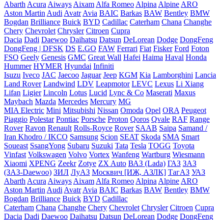
Abarth
Acura
Aiways
Aixam
Alfa Romeo
Alpina
Alpine
ARO
Aston Martin
Audi
Avatr
Avia
BAIC
Barkas
BAW
Bentley
BMW
Bogdan
Brilliance
Buick
BYD
Cadillac
Caterham
Chana
Changhe
Chery
Chevrolet
Chrysler
Citroen
Cupra
Dacia
Dadi
Daewoo
Daihatsu
Datsun
DeLorean
Dodge
DongFeng
DongFeng | DFSK
DS
E.GO
FAW
Ferrari
Fiat
Fisker
Ford
Foton
FSO
Geely
Genesis
GMC
Great Wall
Hafei
Haima
Haval
Honda
Hummer
HYMER
Hyundai
Infiniti
Isuzu
Iveco
JAC
Jaecoo
Jaguar
Jeep
KGM
Kia
Lamborghini
Lancia
Land Rover
Landwind
LDV
Leapmotor
LEVC
Lexus
Li Xiang
Lifan
Ligier
Lincoln
Lotus
Lucid
Lync & Co
Maserati
Maxus
Maybach
Mazda
Mercedes
Mercury
MG
MIA Electric
Mini
Mitsubishi
Nissan
Omoda
Opel
ORA
Peugeot
Piaggio
Polestar
Pontiac
Porsche
Proton
Qoros
Qvale
RAF
Range
Rover
Ravon
Renault
Rolls-Royce
Rover
SAAB
Saipa
Samand /
Iran Khodro / IKCO
Samsung
Scion
SEAT
Skoda
SMA
Smart
Soueast
SsangYong
Subaru
Suzuki
Tata
Tesla
TOGG
Toyota
Vinfast
Volkswagen
Volvo
Vortex
Wanfeng
Wartburg
Wiesmann
Xiaomi
XPENG
Zeekr
Zotye
ZX Auto
ВАЗ (Lada)
ГАЗ
ЗАЗ
(ЗАЗ-Daewoo)
ЗИЛ
ЛуАЗ
Москвич [ИЖ, АЗЛК]
ТагАЗ
УАЗ
Abarth
Acura
Aiways
Aixam
Alfa Romeo
Alpina
Alpine
ARO
Aston Martin
Audi
Avatr
Avia
BAIC
Barkas
BAW
Bentley
BMW
Bogdan
Brilliance
Buick
BYD
Cadillac
Caterham
Chana
Changhe
Chery
Chevrolet
Chrysler
Citroen
Cupra
Dacia
Dadi
Daewoo
Daihatsu
Datsun
DeLorean
Dodge
DongFeng