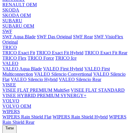
RENAULT OEM
SKODA
SKODA OEM
SUBARU
SUBARU OEM
SWF
SWF Aqua Blade
SWF Das Original
SWF Rear
SWF VisioFlex
Original
TRICO
TRICO Exact Fit
TRICO Exact Fit Hybrid
TRICO Exact Fit Rear
TRICO Flex
TRICO Force
TRICO Ice
VALEO
VALEO Aqua Blade
VALEO First Hybrid
VALEO First
Multiconnection
VALEO Silencio Convertional
VALEO Silencio
Flat
VALEO Silencio Hybrid
VALEO Silencio Rear
VISEE
VISEE FLAT PREMIUM MultiSet
VISEE FLAT STANDARD
VISEE HYBRID PREMIUM SYNERGY+
VOLVO
VOLVO OEM
WIPERS
WIPERS Rain Shield Flat
WIPERS Rain Shield Hybrid
WIPERS
Rain Shield Rear
Типи