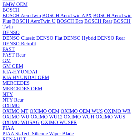
BMW OEM
BOSCH
BOSCH AeroTwin
BOSCH AeroTwin APX
BOSCH AeroTwin
Plus
BOSCH AeroTwin U
BOSCH Eco
BOSCH Rear
BOSCH
Twin
DENSO
DENSO Classic
DENSO Flat
DENSO Hybrid
DENSO Rear
DENSO Retrofit
FAST
FAST Rear
GM
GM OEM
KIA-HYUNDAI
KIA HYUNDAI OEM
MERCEDES
MERCEDES OEM
NTY
NTY Rear
OXIMO
OXIMO MT
OXIMO OEM
OXIMO OEM WUS
OXIMO WR
OXIMO WU
OXIMO WU12
OXIMO WUH
OXIMO WUS
OXIMO WUSAG
OXIMO WUSPR
PIAA
PIAA Si-Tech Silicone Wiper Blade
RENAULT