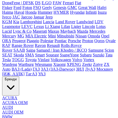
DongFeng | DFSK
DS
E.GO
FAW
Ferrari
Fiat
Fisker
Ford
Foton
FSO
Geely
Genesis
GMC
Great Wall
Hafei
Haima
Haval
Honda
Hummer
HYMER
Hyundai
Infiniti
Isuzu
Iveco
JAC
Jaecoo
Jaguar
Jeep
KGM
Kia
Lamborghini
Lancia
Land Rover
Landwind
LDV
Leapmotor
LEVC
Lexus
Li Xiang
Lifan
Ligier
Lincoln
Lotus
Lucid
Lync & Co
Maserati
Maxus
Maybach
Mazda
Mercedes
Mercury
MG
MIA Electric
Mini
Mitsubishi
Nissan
Omoda
Opel
ORA
Peugeot
Piaggio
Polestar
Pontiac
Porsche
Proton
Qoros
Qvale
RAF
Range Rover
Ravon
Renault
Rolls-Royce
Rover
SAAB
Saipa
Samand / Iran Khodro / IKCO
Samsung
Scion
SEAT
Skoda
SMA
Smart
Soueast
SsangYong
Subaru
Suzuki
Tata
Tesla
TOGG
Toyota
Vinfast
Volkswagen
Volvo
Vortex
Wanfeng
Wartburg
Wiesmann
Xiaomi
XPENG
Zeekr
Zotye
ZX
Auto
ВАЗ (Lada)
ГАЗ
ЗАЗ (ЗАЗ-Daewoo)
ЗИЛ
ЛуАЗ
Москвич
[ИЖ, АЗЛК]
ТагАЗ
УАЗ
Бренди
ACURA
ACURA OEM
AUDI
AUDI OEM
BMW