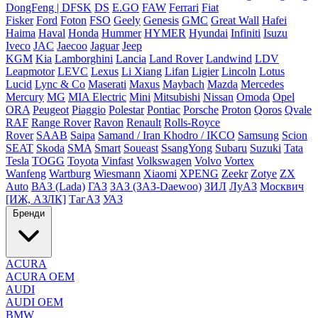
DongFeng | DFSK
DS
E.GO
FAW
Ferrari
Fiat
Fisker
Ford
Foton
FSO
Geely
Genesis
GMC
Great Wall
Hafei
Haima
Haval
Honda
Hummer
HYMER
Hyundai
Infiniti
Isuzu
Iveco
JAC
Jaecoo
Jaguar
Jeep
KGM
Kia
Lamborghini
Lancia
Land Rover
Landwind
LDV
Leapmotor
LEVC
Lexus
Li Xiang
Lifan
Ligier
Lincoln
Lotus
Lucid
Lync & Co
Maserati
Maxus
Maybach
Mazda
Mercedes
Mercury
MG
MIA Electric
Mini
Mitsubishi
Nissan
Omoda
Opel
ORA
Peugeot
Piaggio
Polestar
Pontiac
Porsche
Proton
Qoros
Qvale
RAF
Range Rover
Ravon
Renault
Rolls-Royce
Rover
SAAB
Saipa
Samand / Iran Khodro / IKCO
Samsung
Scion
SEAT
Skoda
SMA
Smart
Soueast
SsangYong
Subaru
Suzuki
Tata
Tesla
TOGG
Toyota
Vinfast
Volkswagen
Volvo
Vortex
Wanfeng
Wartburg
Wiesmann
Xiaomi
XPENG
Zeekr
Zotye
ZX
Auto
ВАЗ (Lada)
ГАЗ
ЗАЗ (ЗАЗ-Daewoo)
ЗИЛ
ЛуАЗ
Москвич
[ИЖ, АЗЛК]
ТагАЗ
УАЗ
Бренди
ACURA
ACURA OEM
AUDI
AUDI OEM
BMW