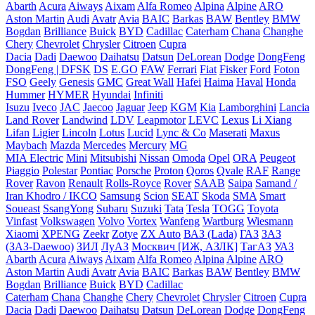
Abarth
Acura
Aiways
Aixam
Alfa Romeo
Alpina
Alpine
ARO
Aston Martin
Audi
Avatr
Avia
BAIC
Barkas
BAW
Bentley
BMW
Bogdan
Brilliance
Buick
BYD
Cadillac
Caterham
Chana
Changhe
Chery
Chevrolet
Chrysler
Citroen
Cupra
Dacia
Dadi
Daewoo
Daihatsu
Datsun
DeLorean
Dodge
DongFeng
DongFeng | DFSK
DS
E.GO
FAW
Ferrari
Fiat
Fisker
Ford
Foton
FSO
Geely
Genesis
GMC
Great Wall
Hafei
Haima
Haval
Honda
Hummer
HYMER
Hyundai
Infiniti
Isuzu
Iveco
JAC
Jaecoo
Jaguar
Jeep
KGM
Kia
Lamborghini
Lancia
Land Rover
Landwind
LDV
Leapmotor
LEVC
Lexus
Li Xiang
Lifan
Ligier
Lincoln
Lotus
Lucid
Lync & Co
Maserati
Maxus
Maybach
Mazda
Mercedes
Mercury
MG
MIA Electric
Mini
Mitsubishi
Nissan
Omoda
Opel
ORA
Peugeot
Piaggio
Polestar
Pontiac
Porsche
Proton
Qoros
Qvale
RAF
Range
Rover
Ravon
Renault
Rolls-Royce
Rover
SAAB
Saipa
Samand /
Iran Khodro / IKCO
Samsung
Scion
SEAT
Skoda
SMA
Smart
Soueast
SsangYong
Subaru
Suzuki
Tata
Tesla
TOGG
Toyota
Vinfast
Volkswagen
Volvo
Vortex
Wanfeng
Wartburg
Wiesmann
Xiaomi
XPENG
Zeekr
Zotye
ZX Auto
ВАЗ (Lada)
ГАЗ
ЗАЗ
(ЗАЗ-Daewoo)
ЗИЛ
ЛуАЗ
Москвич [ИЖ, АЗЛК]
ТагАЗ
УАЗ
Abarth
Acura
Aiways
Aixam
Alfa Romeo
Alpina
Alpine
ARO
Aston Martin
Audi
Avatr
Avia
BAIC
Barkas
BAW
Bentley
BMW
Bogdan
Brilliance
Buick
BYD
Cadillac
Caterham
Chana
Changhe
Chery
Chevrolet
Chrysler
Citroen
Cupra
Dacia
Dadi
Daewoo
Daihatsu
Datsun
DeLorean
Dodge
DongFeng