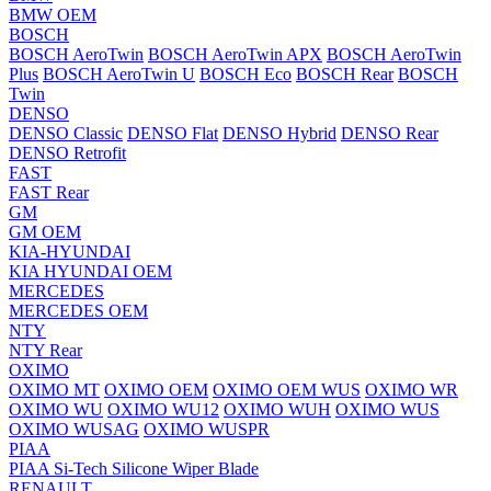
BMW OEM
BOSCH
BOSCH AeroTwin
BOSCH AeroTwin APX
BOSCH AeroTwin
Plus
BOSCH AeroTwin U
BOSCH Eco
BOSCH Rear
BOSCH
Twin
DENSO
DENSO Classic
DENSO Flat
DENSO Hybrid
DENSO Rear
DENSO Retrofit
FAST
FAST Rear
GM
GM OEM
KIA-HYUNDAI
KIA HYUNDAI OEM
MERCEDES
MERCEDES OEM
NTY
NTY Rear
OXIMO
OXIMO MT
OXIMO OEM
OXIMO OEM WUS
OXIMO WR
OXIMO WU
OXIMO WU12
OXIMO WUH
OXIMO WUS
OXIMO WUSAG
OXIMO WUSPR
PIAA
PIAA Si-Tech Silicone Wiper Blade
RENAULT