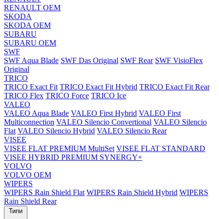
RENAULT OEM
SKODA
SKODA OEM
SUBARU
SUBARU OEM
SWF
SWF Aqua Blade
SWF Das Original
SWF Rear
SWF VisioFlex
Original
TRICO
TRICO Exact Fit
TRICO Exact Fit Hybrid
TRICO Exact Fit Rear
TRICO Flex
TRICO Force
TRICO Ice
VALEO
VALEO Aqua Blade
VALEO First Hybrid
VALEO First
Multiconnection
VALEO Silencio Convertional
VALEO Silencio
Flat
VALEO Silencio Hybrid
VALEO Silencio Rear
VISEE
VISEE FLAT PREMIUM MultiSet
VISEE FLAT STANDARD
VISEE HYBRID PREMIUM SYNERGY+
VOLVO
VOLVO OEM
WIPERS
WIPERS Rain Shield Flat
WIPERS Rain Shield Hybrid
WIPERS
Rain Shield Rear
Типи