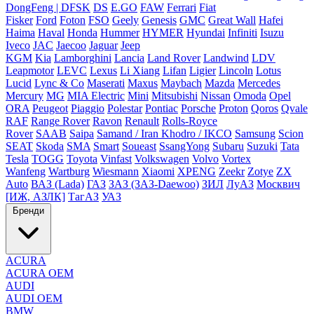
DongFeng | DFSK
DS
E.GO
FAW
Ferrari
Fiat
Fisker
Ford
Foton
FSO
Geely
Genesis
GMC
Great Wall
Hafei
Haima
Haval
Honda
Hummer
HYMER
Hyundai
Infiniti
Isuzu
Iveco
JAC
Jaecoo
Jaguar
Jeep
KGM
Kia
Lamborghini
Lancia
Land Rover
Landwind
LDV
Leapmotor
LEVC
Lexus
Li Xiang
Lifan
Ligier
Lincoln
Lotus
Lucid
Lync & Co
Maserati
Maxus
Maybach
Mazda
Mercedes
Mercury
MG
MIA Electric
Mini
Mitsubishi
Nissan
Omoda
Opel
ORA
Peugeot
Piaggio
Polestar
Pontiac
Porsche
Proton
Qoros
Qvale
RAF
Range Rover
Ravon
Renault
Rolls-Royce
Rover
SAAB
Saipa
Samand / Iran Khodro / IKCO
Samsung
Scion
SEAT
Skoda
SMA
Smart
Soueast
SsangYong
Subaru
Suzuki
Tata
Tesla
TOGG
Toyota
Vinfast
Volkswagen
Volvo
Vortex
Wanfeng
Wartburg
Wiesmann
Xiaomi
XPENG
Zeekr
Zotye
ZX
Auto
ВАЗ (Lada)
ГАЗ
ЗАЗ (ЗАЗ-Daewoo)
ЗИЛ
ЛуАЗ
Москвич
[ИЖ, АЗЛК]
ТагАЗ
УАЗ
Бренди
ACURA
ACURA OEM
AUDI
AUDI OEM
BMW