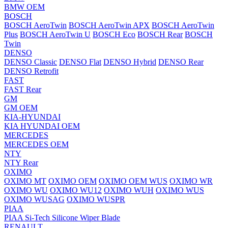
BMW OEM
BOSCH
BOSCH AeroTwin
BOSCH AeroTwin APX
BOSCH AeroTwin
Plus
BOSCH AeroTwin U
BOSCH Eco
BOSCH Rear
BOSCH
Twin
DENSO
DENSO Classic
DENSO Flat
DENSO Hybrid
DENSO Rear
DENSO Retrofit
FAST
FAST Rear
GM
GM OEM
KIA-HYUNDAI
KIA HYUNDAI OEM
MERCEDES
MERCEDES OEM
NTY
NTY Rear
OXIMO
OXIMO MT
OXIMO OEM
OXIMO OEM WUS
OXIMO WR
OXIMO WU
OXIMO WU12
OXIMO WUH
OXIMO WUS
OXIMO WUSAG
OXIMO WUSPR
PIAA
PIAA Si-Tech Silicone Wiper Blade
RENAULT