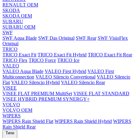
RENAULT OEM
SKODA
SKODA OEM
SUBARU
SUBARU OEM
SWF
SWF Aqua Blade
SWF Das Original
SWF Rear
SWF VisioFlex
Original
TRICO
TRICO Exact Fit
TRICO Exact Fit Hybrid
TRICO Exact Fit Rear
TRICO Flex
TRICO Force
TRICO Ice
VALEO
VALEO Aqua Blade
VALEO First Hybrid
VALEO First
Multiconnection
VALEO Silencio Convertional
VALEO Silencio
Flat
VALEO Silencio Hybrid
VALEO Silencio Rear
VISEE
VISEE FLAT PREMIUM MultiSet
VISEE FLAT STANDARD
VISEE HYBRID PREMIUM SYNERGY+
VOLVO
VOLVO OEM
WIPERS
WIPERS Rain Shield Flat
WIPERS Rain Shield Hybrid
WIPERS
Rain Shield Rear
Типи