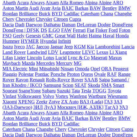
Abarth
Acura
Aiways
Aixam
Alfa Romeo
Alpina
Alpine
ARO
Aston Martin
Audi
Avatr
Avia
BAIC
Barkas
BAW
Bentley
BMW
Bogdan
Brilliance
Buick
BYD
Cadillac
Caterham
Chana
Changhe
Chery
Chevrolet
Chrysler
Citroen
Cupra
Dacia
Dadi
Daewoo
Daihatsu
Datsun
DeLorean
Dodge
DongFeng
DongFeng | DFSK
DS
E.GO
FAW
Ferrari
Fiat
Fisker
Ford
Foton
FSO
Geely
Genesis
GMC
Great Wall
Hafei
Haima
Haval
Honda
Hummer
HYMER
Hyundai
Infiniti
Isuzu
Iveco
JAC
Jaecoo
Jaguar
Jeep
KGM
Kia
Lamborghini
Lancia
Land Rover
Landwind
LDV
Leapmotor
LEVC
Lexus
Li Xiang
Lifan
Ligier
Lincoln
Lotus
Lucid
Lync & Co
Maserati
Maxus
Maybach
Mazda
Mercedes
Mercury
MG
MIA Electric
Mini
Mitsubishi
Nissan
Omoda
Opel
ORA
Peugeot
Piaggio
Polestar
Pontiac
Porsche
Proton
Qoros
Qvale
RAF
Range
Rover
Ravon
Renault
Rolls-Royce
Rover
SAAB
Saipa
Samand /
Iran Khodro / IKCO
Samsung
Scion
SEAT
Skoda
SMA
Smart
Soueast
SsangYong
Subaru
Suzuki
Tata
Tesla
TOGG
Toyota
Vinfast
Volkswagen
Volvo
Vortex
Wanfeng
Wartburg
Wiesmann
Xiaomi
XPENG
Zeekr
Zotye
ZX Auto
ВАЗ (Lada)
ГАЗ
ЗАЗ
(ЗАЗ-Daewoo)
ЗИЛ
ЛуАЗ
Москвич [ИЖ, АЗЛК]
ТагАЗ
УАЗ
Abarth
Acura
Aiways
Aixam
Alfa Romeo
Alpina
Alpine
ARO
Aston Martin
Audi
Avatr
Avia
BAIC
Barkas
BAW
Bentley
BMW
Bogdan
Brilliance
Buick
BYD
Cadillac
Caterham
Chana
Changhe
Chery
Chevrolet
Chrysler
Citroen
Cupra
Dacia
Dadi
Daewoo
Daihatsu
Datsun
DeLorean
Dodge
DongFeng