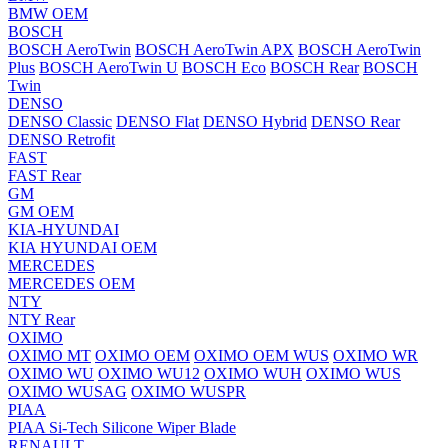
BMW OEM
BOSCH
BOSCH AeroTwin
BOSCH AeroTwin APX
BOSCH AeroTwin
Plus
BOSCH AeroTwin U
BOSCH Eco
BOSCH Rear
BOSCH
Twin
DENSO
DENSO Classic
DENSO Flat
DENSO Hybrid
DENSO Rear
DENSO Retrofit
FAST
FAST Rear
GM
GM OEM
KIA-HYUNDAI
KIA HYUNDAI OEM
MERCEDES
MERCEDES OEM
NTY
NTY Rear
OXIMO
OXIMO MT
OXIMO OEM
OXIMO OEM WUS
OXIMO WR
OXIMO WU
OXIMO WU12
OXIMO WUH
OXIMO WUS
OXIMO WUSAG
OXIMO WUSPR
PIAA
PIAA Si-Tech Silicone Wiper Blade
RENAULT