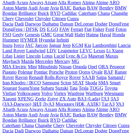
Abarth
Acura
Aiways
Aixam
Alfa Romeo
Alpina
Alpine
ARO
Aston Martin
Audi
Avatr
Avia
BAIC
Barkas
BAW
Bentley
BMW
Bogdan
Brilliance
Buick
BYD
Cadillac
Caterham
Chana
Changhe
Chery
Chevrolet
Chrysler
Citroen
Cupra
Dacia
Dadi
Daewoo
Daihatsu
Datsun
DeLorean
Dodge
DongFeng
DongFeng | DFSK
DS
E.GO
FAW
Ferrari
Fiat
Fisker
Ford
Foton
FSO
Geely
Genesis
GMC
Great Wall
Hafei
Haima
Haval
Honda
Hummer
HYMER
Hyundai
Infiniti
Isuzu
Iveco
JAC
Jaecoo
Jaguar
Jeep
KGM
Kia
Lamborghini
Lancia
Land Rover
Landwind
LDV
Leapmotor
LEVC
Lexus
Li Xiang
Lifan
Ligier
Lincoln
Lotus
Lucid
Lync & Co
Maserati
Maxus
Maybach
Mazda
Mercedes
Mercury
MG
MIA Electric
Mini
Mitsubishi
Nissan
Omoda
Opel
ORA
Peugeot
Piaggio
Polestar
Pontiac
Porsche
Proton
Qoros
Qvale
RAF
Range
Rover
Ravon
Renault
Rolls-Royce
Rover
SAAB
Saipa
Samand /
Iran Khodro / IKCO
Samsung
Scion
SEAT
Skoda
SMA
Smart
Soueast
SsangYong
Subaru
Suzuki
Tata
Tesla
TOGG
Toyota
Vinfast
Volkswagen
Volvo
Vortex
Wanfeng
Wartburg
Wiesmann
Xiaomi
XPENG
Zeekr
Zotye
ZX Auto
ВАЗ (Lada)
ГАЗ
ЗАЗ
(ЗАЗ-Daewoo)
ЗИЛ
ЛуАЗ
Москвич [ИЖ, АЗЛК]
ТагАЗ
УАЗ
Abarth
Acura
Aiways
Aixam
Alfa Romeo
Alpina
Alpine
ARO
Aston Martin
Audi
Avatr
Avia
BAIC
Barkas
BAW
Bentley
BMW
Bogdan
Brilliance
Buick
BYD
Cadillac
Caterham
Chana
Changhe
Chery
Chevrolet
Chrysler
Citroen
Cupra
Dacia
Dadi
Daewoo
Daihatsu
Datsun
DeLorean
Dodge
DongFeng