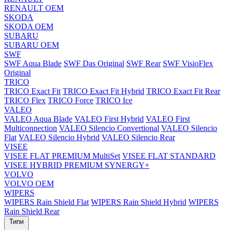
RENAULT OEM
SKODA
SKODA OEM
SUBARU
SUBARU OEM
SWF
SWF Aqua Blade
SWF Das Original
SWF Rear
SWF VisioFlex
Original
TRICO
TRICO Exact Fit
TRICO Exact Fit Hybrid
TRICO Exact Fit Rear
TRICO Flex
TRICO Force
TRICO Ice
VALEO
VALEO Aqua Blade
VALEO First Hybrid
VALEO First
Multiconnection
VALEO Silencio Convertional
VALEO Silencio
Flat
VALEO Silencio Hybrid
VALEO Silencio Rear
VISEE
VISEE FLAT PREMIUM MultiSet
VISEE FLAT STANDARD
VISEE HYBRID PREMIUM SYNERGY+
VOLVO
VOLVO OEM
WIPERS
WIPERS Rain Shield Flat
WIPERS Rain Shield Hybrid
WIPERS
Rain Shield Rear
Типи