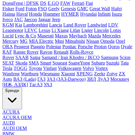
DongFeng | DFSK
DS
E.GO
FAW
Ferrari
Fiat
Fisker
Ford
Foton
FSO
Geely
Genesis
GMC
Great Wall
Hafei
Haima
Haval
Honda
Hummer
HYMER
Hyundai
Infiniti
Isuzu
Iveco
JAC
Jaecoo
Jaguar
Jeep
KGM
Kia
Lamborghini
Lancia
Land Rover
Landwind
LDV
Leapmotor
LEVC
Lexus
Li Xiang
Lifan
Ligier
Lincoln
Lotus
Lucid
Lync & Co
Maserati
Maxus
Maybach
Mazda
Mercedes
Mercury
MG
MIA Electric
Mini
Mitsubishi
Nissan
Omoda
Opel
ORA
Peugeot
Piaggio
Polestar
Pontiac
Porsche
Proton
Qoros
Qvale
RAF
Range Rover
Ravon
Renault
Rolls-Royce
Rover
SAAB
Saipa
Samand / Iran Khodro / IKCO
Samsung
Scion
SEAT
Skoda
SMA
Smart
Soueast
SsangYong
Subaru
Suzuki
Tata
Tesla
TOGG
Toyota
Vinfast
Volkswagen
Volvo
Vortex
Wanfeng
Wartburg
Wiesmann
Xiaomi
XPENG
Zeekr
Zotye
ZX
Auto
ВАЗ (Lada)
ГАЗ
ЗАЗ (ЗАЗ-Daewoo)
ЗИЛ
ЛуАЗ
Москвич
[ИЖ, АЗЛК]
ТагАЗ
УАЗ
Бренди
ACURA
ACURA OEM
AUDI
AUDI OEM
BMW