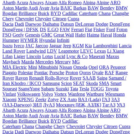
Abarth
Acura
Aiways
Aixam
Alfa Romeo
Alpina
Alpine
ARO
Aston Martin
Audi
Avatr
Avia
BAIC
Barkas
BAW
Bentley
BMW
Bogdan
Brilliance
Buick
BYD
Cadillac
Caterham
Chana
Changhe
Chery
Chevrolet
Chrysler
Citroen
Cupra
Dacia
Dadi
Daewoo
Daihatsu
Datsun
DeLorean
Dodge
DongFeng
DongFeng | DFSK
DS
E.GO
FAW
Ferrari
Fiat
Fisker
Ford
Foton
FSO
Geely
Genesis
GMC
Great Wall
Hafei
Haima
Haval
Honda
Hummer
HYMER
Hyundai
Infiniti
Isuzu
Iveco
JAC
Jaecoo
Jaguar
Jeep
KGM
Kia
Lamborghini
Lancia
Land Rover
Landwind
LDV
Leapmotor
LEVC
Lexus
Li Xiang
Lifan
Ligier
Lincoln
Lotus
Lucid
Lync & Co
Maserati
Maxus
Maybach
Mazda
Mercedes
Mercury
MG
MIA Electric
Mini
Mitsubishi
Nissan
Omoda
Opel
ORA
Peugeot
Piaggio
Polestar
Pontiac
Porsche
Proton
Qoros
Qvale
RAF
Range
Rover
Ravon
Renault
Rolls-Royce
Rover
SAAB
Saipa
Samand /
Iran Khodro / IKCO
Samsung
Scion
SEAT
Skoda
SMA
Smart
Soueast
SsangYong
Subaru
Suzuki
Tata
Tesla
TOGG
Toyota
Vinfast
Volkswagen
Volvo
Vortex
Wanfeng
Wartburg
Wiesmann
Xiaomi
XPENG
Zeekr
Zotye
ZX Auto
ВАЗ (Lada)
ГАЗ
ЗАЗ
(ЗАЗ-Daewoo)
ЗИЛ
ЛуАЗ
Москвич [ИЖ, АЗЛК]
ТагАЗ
УАЗ
Abarth
Acura
Aiways
Aixam
Alfa Romeo
Alpina
Alpine
ARO
Aston Martin
Audi
Avatr
Avia
BAIC
Barkas
BAW
Bentley
BMW
Bogdan
Brilliance
Buick
BYD
Cadillac
Caterham
Chana
Changhe
Chery
Chevrolet
Chrysler
Citroen
Cupra
Dacia
Dadi
Daewoo
Daihatsu
Datsun
DeLorean
Dodge
DongFeng