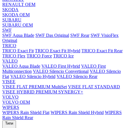
RENAULT OEM
SKODA
SKODA OEM
SUBARU
SUBARU OEM
SWF
SWF Aqua Blade
SWF Das Original
SWF Rear
SWF VisioFlex
Original
TRICO
TRICO Exact Fit
TRICO Exact Fit Hybrid
TRICO Exact Fit Rear
TRICO Flex
TRICO Force
TRICO Ice
VALEO
VALEO Aqua Blade
VALEO First Hybrid
VALEO First
Multiconnection
VALEO Silencio Convertional
VALEO Silencio
Flat
VALEO Silencio Hybrid
VALEO Silencio Rear
VISEE
VISEE FLAT PREMIUM MultiSet
VISEE FLAT STANDARD
VISEE HYBRID PREMIUM SYNERGY+
VOLVO
VOLVO OEM
WIPERS
WIPERS Rain Shield Flat
WIPERS Rain Shield Hybrid
WIPERS
Rain Shield Rear
Типи