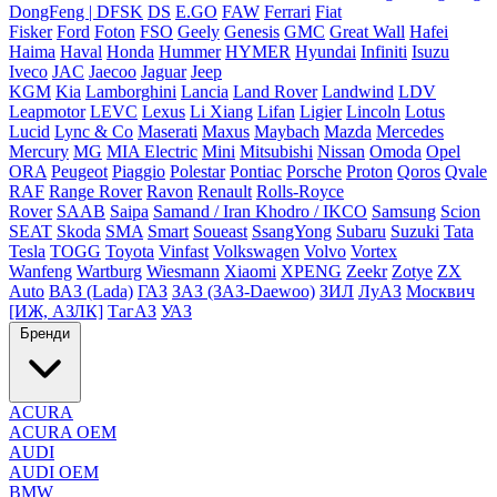
DongFeng | DFSK
DS
E.GO
FAW
Ferrari
Fiat
Fisker
Ford
Foton
FSO
Geely
Genesis
GMC
Great Wall
Hafei
Haima
Haval
Honda
Hummer
HYMER
Hyundai
Infiniti
Isuzu
Iveco
JAC
Jaecoo
Jaguar
Jeep
KGM
Kia
Lamborghini
Lancia
Land Rover
Landwind
LDV
Leapmotor
LEVC
Lexus
Li Xiang
Lifan
Ligier
Lincoln
Lotus
Lucid
Lync & Co
Maserati
Maxus
Maybach
Mazda
Mercedes
Mercury
MG
MIA Electric
Mini
Mitsubishi
Nissan
Omoda
Opel
ORA
Peugeot
Piaggio
Polestar
Pontiac
Porsche
Proton
Qoros
Qvale
RAF
Range Rover
Ravon
Renault
Rolls-Royce
Rover
SAAB
Saipa
Samand / Iran Khodro / IKCO
Samsung
Scion
SEAT
Skoda
SMA
Smart
Soueast
SsangYong
Subaru
Suzuki
Tata
Tesla
TOGG
Toyota
Vinfast
Volkswagen
Volvo
Vortex
Wanfeng
Wartburg
Wiesmann
Xiaomi
XPENG
Zeekr
Zotye
ZX
Auto
ВАЗ (Lada)
ГАЗ
ЗАЗ (ЗАЗ-Daewoo)
ЗИЛ
ЛуАЗ
Москвич
[ИЖ, АЗЛК]
ТагАЗ
УАЗ
Бренди
ACURA
ACURA OEM
AUDI
AUDI OEM
BMW