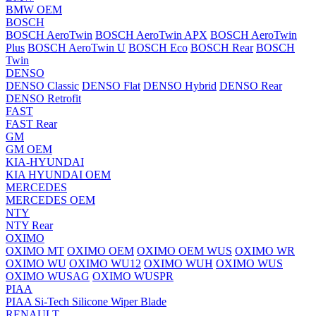
BMW OEM
BOSCH
BOSCH AeroTwin
BOSCH AeroTwin APX
BOSCH AeroTwin
Plus
BOSCH AeroTwin U
BOSCH Eco
BOSCH Rear
BOSCH
Twin
DENSO
DENSO Classic
DENSO Flat
DENSO Hybrid
DENSO Rear
DENSO Retrofit
FAST
FAST Rear
GM
GM OEM
KIA-HYUNDAI
KIA HYUNDAI OEM
MERCEDES
MERCEDES OEM
NTY
NTY Rear
OXIMO
OXIMO MT
OXIMO OEM
OXIMO OEM WUS
OXIMO WR
OXIMO WU
OXIMO WU12
OXIMO WUH
OXIMO WUS
OXIMO WUSAG
OXIMO WUSPR
PIAA
PIAA Si-Tech Silicone Wiper Blade
RENAULT