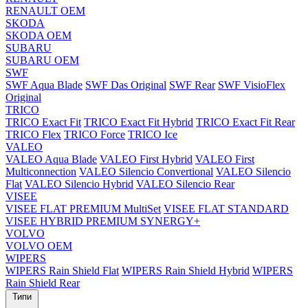
RENAULT OEM
SKODA
SKODA OEM
SUBARU
SUBARU OEM
SWF
SWF Aqua Blade
SWF Das Original
SWF Rear
SWF VisioFlex
Original
TRICO
TRICO Exact Fit
TRICO Exact Fit Hybrid
TRICO Exact Fit Rear
TRICO Flex
TRICO Force
TRICO Ice
VALEO
VALEO Aqua Blade
VALEO First Hybrid
VALEO First
Multiconnection
VALEO Silencio Convertional
VALEO Silencio
Flat
VALEO Silencio Hybrid
VALEO Silencio Rear
VISEE
VISEE FLAT PREMIUM MultiSet
VISEE FLAT STANDARD
VISEE HYBRID PREMIUM SYNERGY+
VOLVO
VOLVO OEM
WIPERS
WIPERS Rain Shield Flat
WIPERS Rain Shield Hybrid
WIPERS
Rain Shield Rear
Типи