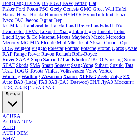
DongFeng | DFSK
DS
E.GO
FAW
Ferrari
Fiat
Fisker
Ford
Foton
FSO
Geely
Genesis
GMC
Great Wall
Hafei
Haima
Haval
Honda
Hummer
HYMER
Hyundai
Infiniti
Isuzu
Iveco
JAC
Jaecoo
Jaguar
Jeep
KGM
Kia
Lamborghini
Lancia
Land Rover
Landwind
LDV
Leapmotor
LEVC
Lexus
Li Xiang
Lifan
Ligier
Lincoln
Lotus
Lucid
Lync & Co
Maserati
Maxus
Maybach
Mazda
Mercedes
Mercury
MG
MIA Electric
Mini
Mitsubishi
Nissan
Omoda
Opel
ORA
Peugeot
Piaggio
Polestar
Pontiac
Porsche
Proton
Qoros
Qvale
RAF
Range Rover
Ravon
Renault
Rolls-Royce
Rover
SAAB
Saipa
Samand / Iran Khodro / IKCO
Samsung
Scion
SEAT
Skoda
SMA
Smart
Soueast
SsangYong
Subaru
Suzuki
Tata
Tesla
TOGG
Toyota
Vinfast
Volkswagen
Volvo
Vortex
Wanfeng
Wartburg
Wiesmann
Xiaomi
XPENG
Zeekr
Zotye
ZX
Auto
ВАЗ (Lada)
ГАЗ
ЗАЗ (ЗАЗ-Daewoo)
ЗИЛ
ЛуАЗ
Москвич
[ИЖ, АЗЛК]
ТагАЗ
УАЗ
Бренди
ACURA
ACURA OEM
AUDI
AUDI OEM
BMW