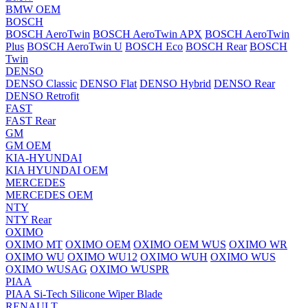
BMW OEM
BOSCH
BOSCH AeroTwin
BOSCH AeroTwin APX
BOSCH AeroTwin
Plus
BOSCH AeroTwin U
BOSCH Eco
BOSCH Rear
BOSCH
Twin
DENSO
DENSO Classic
DENSO Flat
DENSO Hybrid
DENSO Rear
DENSO Retrofit
FAST
FAST Rear
GM
GM OEM
KIA-HYUNDAI
KIA HYUNDAI OEM
MERCEDES
MERCEDES OEM
NTY
NTY Rear
OXIMO
OXIMO MT
OXIMO OEM
OXIMO OEM WUS
OXIMO WR
OXIMO WU
OXIMO WU12
OXIMO WUH
OXIMO WUS
OXIMO WUSAG
OXIMO WUSPR
PIAA
PIAA Si-Tech Silicone Wiper Blade
RENAULT