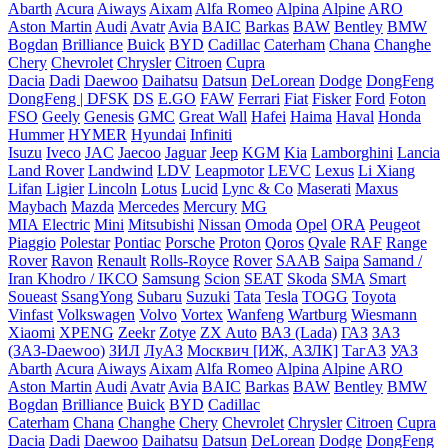
Abarth
Acura
Aiways
Aixam
Alfa Romeo
Alpina
Alpine
ARO
Aston Martin
Audi
Avatr
Avia
BAIC
Barkas
BAW
Bentley
BMW
Bogdan
Brilliance
Buick
BYD
Cadillac
Caterham
Chana
Changhe
Chery
Chevrolet
Chrysler
Citroen
Cupra
Dacia
Dadi
Daewoo
Daihatsu
Datsun
DeLorean
Dodge
DongFeng
DongFeng | DFSK
DS
E.GO
FAW
Ferrari
Fiat
Fisker
Ford
Foton
FSO
Geely
Genesis
GMC
Great Wall
Hafei
Haima
Haval
Honda
Hummer
HYMER
Hyundai
Infiniti
Isuzu
Iveco
JAC
Jaecoo
Jaguar
Jeep
KGM
Kia
Lamborghini
Lancia
Land Rover
Landwind
LDV
Leapmotor
LEVC
Lexus
Li Xiang
Lifan
Ligier
Lincoln
Lotus
Lucid
Lync & Co
Maserati
Maxus
Maybach
Mazda
Mercedes
Mercury
MG
MIA Electric
Mini
Mitsubishi
Nissan
Omoda
Opel
ORA
Peugeot
Piaggio
Polestar
Pontiac
Porsche
Proton
Qoros
Qvale
RAF
Range
Rover
Ravon
Renault
Rolls-Royce
Rover
SAAB
Saipa
Samand /
Iran Khodro / IKCO
Samsung
Scion
SEAT
Skoda
SMA
Smart
Soueast
SsangYong
Subaru
Suzuki
Tata
Tesla
TOGG
Toyota
Vinfast
Volkswagen
Volvo
Vortex
Wanfeng
Wartburg
Wiesmann
Xiaomi
XPENG
Zeekr
Zotye
ZX Auto
ВАЗ (Lada)
ГАЗ
ЗАЗ
(ЗАЗ-Daewoo)
ЗИЛ
ЛуАЗ
Москвич [ИЖ, АЗЛК]
ТагАЗ
УАЗ
Abarth
Acura
Aiways
Aixam
Alfa Romeo
Alpina
Alpine
ARO
Aston Martin
Audi
Avatr
Avia
BAIC
Barkas
BAW
Bentley
BMW
Bogdan
Brilliance
Buick
BYD
Cadillac
Caterham
Chana
Changhe
Chery
Chevrolet
Chrysler
Citroen
Cupra
Dacia
Dadi
Daewoo
Daihatsu
Datsun
DeLorean
Dodge
DongFeng