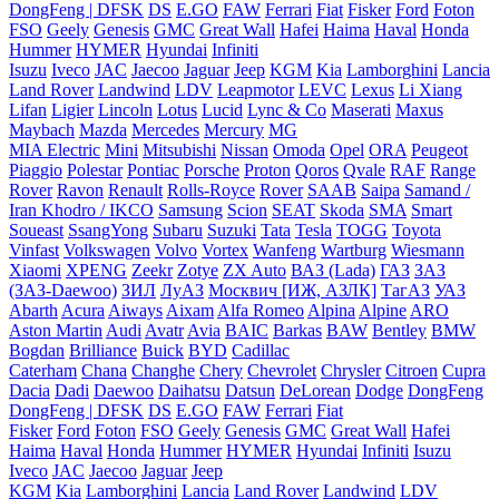
DongFeng | DFSK
DS
E.GO
FAW
Ferrari
Fiat
Fisker
Ford
Foton
FSO
Geely
Genesis
GMC
Great Wall
Hafei
Haima
Haval
Honda
Hummer
HYMER
Hyundai
Infiniti
Isuzu
Iveco
JAC
Jaecoo
Jaguar
Jeep
KGM
Kia
Lamborghini
Lancia
Land Rover
Landwind
LDV
Leapmotor
LEVC
Lexus
Li Xiang
Lifan
Ligier
Lincoln
Lotus
Lucid
Lync & Co
Maserati
Maxus
Maybach
Mazda
Mercedes
Mercury
MG
MIA Electric
Mini
Mitsubishi
Nissan
Omoda
Opel
ORA
Peugeot
Piaggio
Polestar
Pontiac
Porsche
Proton
Qoros
Qvale
RAF
Range
Rover
Ravon
Renault
Rolls-Royce
Rover
SAAB
Saipa
Samand /
Iran Khodro / IKCO
Samsung
Scion
SEAT
Skoda
SMA
Smart
Soueast
SsangYong
Subaru
Suzuki
Tata
Tesla
TOGG
Toyota
Vinfast
Volkswagen
Volvo
Vortex
Wanfeng
Wartburg
Wiesmann
Xiaomi
XPENG
Zeekr
Zotye
ZX Auto
ВАЗ (Lada)
ГАЗ
ЗАЗ
(ЗАЗ-Daewoo)
ЗИЛ
ЛуАЗ
Москвич [ИЖ, АЗЛК]
ТагАЗ
УАЗ
Abarth
Acura
Aiways
Aixam
Alfa Romeo
Alpina
Alpine
ARO
Aston Martin
Audi
Avatr
Avia
BAIC
Barkas
BAW
Bentley
BMW
Bogdan
Brilliance
Buick
BYD
Cadillac
Caterham
Chana
Changhe
Chery
Chevrolet
Chrysler
Citroen
Cupra
Dacia
Dadi
Daewoo
Daihatsu
Datsun
DeLorean
Dodge
DongFeng
DongFeng | DFSK
DS
E.GO
FAW
Ferrari
Fiat
Fisker
Ford
Foton
FSO
Geely
Genesis
GMC
Great Wall
Hafei
Haima
Haval
Honda
Hummer
HYMER
Hyundai
Infiniti
Isuzu
Iveco
JAC
Jaecoo
Jaguar
Jeep
KGM
Kia
Lamborghini
Lancia
Land Rover
Landwind
LDV