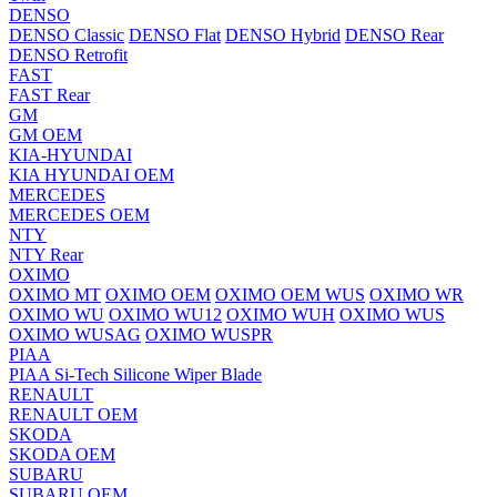
DENSO
DENSO Classic
DENSO Flat
DENSO Hybrid
DENSO Rear
DENSO Retrofit
FAST
FAST Rear
GM
GM OEM
KIA-HYUNDAI
KIA HYUNDAI OEM
MERCEDES
MERCEDES OEM
NTY
NTY Rear
OXIMO
OXIMO MT
OXIMO OEM
OXIMO OEM WUS
OXIMO WR
OXIMO WU
OXIMO WU12
OXIMO WUH
OXIMO WUS
OXIMO WUSAG
OXIMO WUSPR
PIAA
PIAA Si-Tech Silicone Wiper Blade
RENAULT
RENAULT OEM
SKODA
SKODA OEM
SUBARU
SUBARU OEM