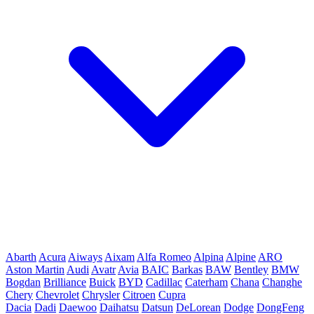
Abarth
Acura
Aiways
Aixam
Alfa Romeo
Alpina
Alpine
ARO
Aston Martin
Audi
Avatr
Avia
BAIC
Barkas
BAW
Bentley
BMW
Bogdan
Brilliance
Buick
BYD
Cadillac
Caterham
Chana
Changhe
Chery
Chevrolet
Chrysler
Citroen
Cupra
Dacia
Dadi
Daewoo
Daihatsu
Datsun
DeLorean
Dodge
DongFeng