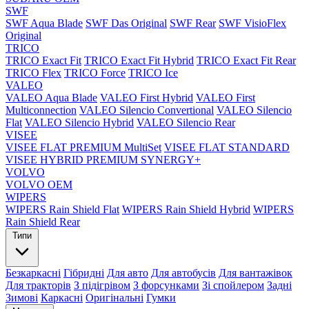
SWF
SWF Aqua Blade
SWF Das Original
SWF Rear
SWF VisioFlex
Original
TRICO
TRICO Exact Fit
TRICO Exact Fit Hybrid
TRICO Exact Fit Rear
TRICO Flex
TRICO Force
TRICO Ice
VALEO
VALEO Aqua Blade
VALEO First Hybrid
VALEO First
Multiconnection
VALEO Silencio Convertional
VALEO Silencio
Flat
VALEO Silencio Hybrid
VALEO Silencio Rear
VISEE
VISEE FLAT PREMIUM MultiSet
VISEE FLAT STANDARD
VISEE HYBRID PREMIUM SYNERGY+
VOLVO
VOLVO OEM
WIPERS
WIPERS Rain Shield Flat
WIPERS Rain Shield Hybrid
WIPERS
Rain Shield Rear
Типи
Безкаркасні
Гібридні
Для авто
Для автобусів
Для вантажівок
Для тракторів
З підігрівом
З форсунками
Зі спойлером
Задні
Зимові
Каркасні
Оригінальні
Гумки