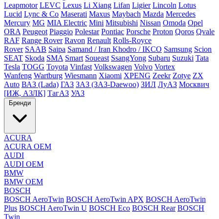
Leapmotor
LEVC
Lexus
Li Xiang
Lifan
Ligier
Lincoln
Lotus
Lucid
Lync & Co
Maserati
Maxus
Maybach
Mazda
Mercedes
Mercury
MG
MIA Electric
Mini
Mitsubishi
Nissan
Omoda
Opel
ORA
Peugeot
Piaggio
Polestar
Pontiac
Porsche
Proton
Qoros
Qvale
RAF
Range Rover
Ravon
Renault
Rolls-Royce
Rover
SAAB
Saipa
Samand / Iran Khodro / IKCO
Samsung
Scion
SEAT
Skoda
SMA
Smart
Soueast
SsangYong
Subaru
Suzuki
Tata
Tesla
TOGG
Toyota
Vinfast
Volkswagen
Volvo
Vortex
Wanfeng
Wartburg
Wiesmann
Xiaomi
XPENG
Zeekr
Zotye
ZX
Auto
ВАЗ (Lada)
ГАЗ
ЗАЗ (ЗАЗ-Daewoo)
ЗИЛ
ЛуАЗ
Москвич
[ИЖ, АЗЛК]
ТагАЗ
УАЗ
Бренди
ACURA
ACURA OEM
AUDI
AUDI OEM
BMW
BMW OEM
BOSCH
BOSCH AeroTwin
BOSCH AeroTwin APX
BOSCH AeroTwin
Plus
BOSCH AeroTwin U
BOSCH Eco
BOSCH Rear
BOSCH
Twin