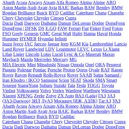
Abarth
Acura
Aiways
Aixam
Alfa Romeo
Alpina
Alpine
ARO
Aston Martin
Audi
Avatr
Avia
BAIC
Barkas
BAW
Bentley
BMW
Bogdan
Brilliance
Buick
BYD
Cadillac
Caterham
Chana
Changhe
Chery
Chevrolet
Chrysler
Citroen
Cupra
Dacia
Dadi
Daewoo
Daihatsu
Datsun
DeLorean
Dodge
DongFeng
DongFeng | DFSK
DS
E.GO
FAW
Ferrari
Fiat
Fisker
Ford
Foton
FSO
Geely
Genesis
GMC
Great Wall
Hafei
Haima
Haval
Honda
Hummer
HYMER
Hyundai
Infiniti
Isuzu
Iveco
JAC
Jaecoo
Jaguar
Jeep
KGM
Kia
Lamborghini
Lancia
Land Rover
Landwind
LDV
Leapmotor
LEVC
Lexus
Li Xiang
Lifan
Ligier
Lincoln
Lotus
Lucid
Lync & Co
Maserati
Maxus
Maybach
Mazda
Mercedes
Mercury
MG
MIA Electric
Mini
Mitsubishi
Nissan
Omoda
Opel
ORA
Peugeot
Piaggio
Polestar
Pontiac
Porsche
Proton
Qoros
Qvale
RAF
Range
Rover
Ravon
Renault
Rolls-Royce
Rover
SAAB
Saipa
Samand /
Iran Khodro / IKCO
Samsung
Scion
SEAT
Skoda
SMA
Smart
Soueast
SsangYong
Subaru
Suzuki
Tata
Tesla
TOGG
Toyota
Vinfast
Volkswagen
Volvo
Vortex
Wanfeng
Wartburg
Wiesmann
Xiaomi
XPENG
Zeekr
Zotye
ZX Auto
ВАЗ (Lada)
ГАЗ
ЗАЗ
(ЗАЗ-Daewoo)
ЗИЛ
ЛуАЗ
Москвич [ИЖ, АЗЛК]
ТагАЗ
УАЗ
Abarth
Acura
Aiways
Aixam
Alfa Romeo
Alpina
Alpine
ARO
Aston Martin
Audi
Avatr
Avia
BAIC
Barkas
BAW
Bentley
BMW
Bogdan
Brilliance
Buick
BYD
Cadillac
Caterham
Chana
Changhe
Chery
Chevrolet
Chrysler
Citroen
Cupra
Dacia
Dadi
Daewoo
Daihatsu
Datsun
DeLorean
Dodge
DongFeng