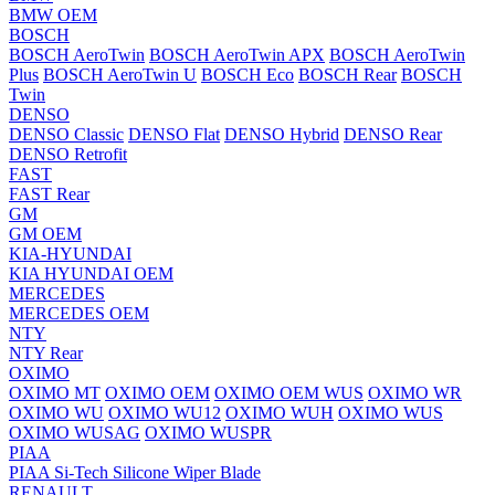
BMW OEM
BOSCH
BOSCH AeroTwin
BOSCH AeroTwin APX
BOSCH AeroTwin
Plus
BOSCH AeroTwin U
BOSCH Eco
BOSCH Rear
BOSCH
Twin
DENSO
DENSO Classic
DENSO Flat
DENSO Hybrid
DENSO Rear
DENSO Retrofit
FAST
FAST Rear
GM
GM OEM
KIA-HYUNDAI
KIA HYUNDAI OEM
MERCEDES
MERCEDES OEM
NTY
NTY Rear
OXIMO
OXIMO MT
OXIMO OEM
OXIMO OEM WUS
OXIMO WR
OXIMO WU
OXIMO WU12
OXIMO WUH
OXIMO WUS
OXIMO WUSAG
OXIMO WUSPR
PIAA
PIAA Si-Tech Silicone Wiper Blade
RENAULT