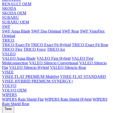
RENAULT OEM
SKODA
SKODA OEM
SUBARU
SUBARU OEM
SWF
SWF Aqua Blade
SWF Das Original
SWF Rear
SWF VisioFlex
Original
TRICO
TRICO Exact Fit
TRICO Exact Fit Hybrid
TRICO Exact Fit Rear
TRICO Flex
TRICO Force
TRICO Ice
VALEO
VALEO Aqua Blade
VALEO First Hybrid
VALEO First
Multiconnection
VALEO Silencio Convertional
VALEO Silencio
Flat
VALEO Silencio Hybrid
VALEO Silencio Rear
VISEE
VISEE FLAT PREMIUM MultiSet
VISEE FLAT STANDARD
VISEE HYBRID PREMIUM SYNERGY+
VOLVO
VOLVO OEM
WIPERS
WIPERS Rain Shield Flat
WIPERS Rain Shield Hybrid
WIPERS
Rain Shield Rear
Типи