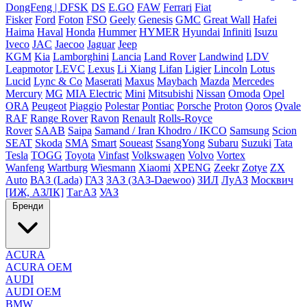
DongFeng | DFSK
DS
E.GO
FAW
Ferrari
Fiat
Fisker
Ford
Foton
FSO
Geely
Genesis
GMC
Great Wall
Hafei
Haima
Haval
Honda
Hummer
HYMER
Hyundai
Infiniti
Isuzu
Iveco
JAC
Jaecoo
Jaguar
Jeep
KGM
Kia
Lamborghini
Lancia
Land Rover
Landwind
LDV
Leapmotor
LEVC
Lexus
Li Xiang
Lifan
Ligier
Lincoln
Lotus
Lucid
Lync & Co
Maserati
Maxus
Maybach
Mazda
Mercedes
Mercury
MG
MIA Electric
Mini
Mitsubishi
Nissan
Omoda
Opel
ORA
Peugeot
Piaggio
Polestar
Pontiac
Porsche
Proton
Qoros
Qvale
RAF
Range Rover
Ravon
Renault
Rolls-Royce
Rover
SAAB
Saipa
Samand / Iran Khodro / IKCO
Samsung
Scion
SEAT
Skoda
SMA
Smart
Soueast
SsangYong
Subaru
Suzuki
Tata
Tesla
TOGG
Toyota
Vinfast
Volkswagen
Volvo
Vortex
Wanfeng
Wartburg
Wiesmann
Xiaomi
XPENG
Zeekr
Zotye
ZX
Auto
ВАЗ (Lada)
ГАЗ
ЗАЗ (ЗАЗ-Daewoo)
ЗИЛ
ЛуАЗ
Москвич
[ИЖ, АЗЛК]
ТагАЗ
УАЗ
Бренди
ACURA
ACURA OEM
AUDI
AUDI OEM
BMW