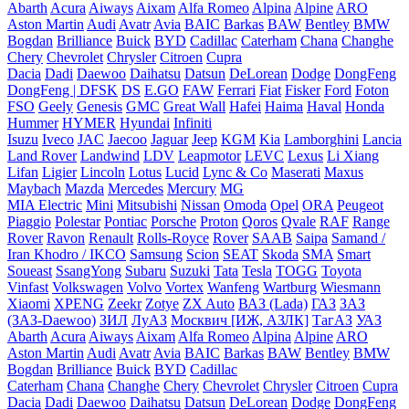
Abarth
Acura
Aiways
Aixam
Alfa Romeo
Alpina
Alpine
ARO
Aston Martin
Audi
Avatr
Avia
BAIC
Barkas
BAW
Bentley
BMW
Bogdan
Brilliance
Buick
BYD
Cadillac
Caterham
Chana
Changhe
Chery
Chevrolet
Chrysler
Citroen
Cupra
Dacia
Dadi
Daewoo
Daihatsu
Datsun
DeLorean
Dodge
DongFeng
DongFeng | DFSK
DS
E.GO
FAW
Ferrari
Fiat
Fisker
Ford
Foton
FSO
Geely
Genesis
GMC
Great Wall
Hafei
Haima
Haval
Honda
Hummer
HYMER
Hyundai
Infiniti
Isuzu
Iveco
JAC
Jaecoo
Jaguar
Jeep
KGM
Kia
Lamborghini
Lancia
Land Rover
Landwind
LDV
Leapmotor
LEVC
Lexus
Li Xiang
Lifan
Ligier
Lincoln
Lotus
Lucid
Lync & Co
Maserati
Maxus
Maybach
Mazda
Mercedes
Mercury
MG
MIA Electric
Mini
Mitsubishi
Nissan
Omoda
Opel
ORA
Peugeot
Piaggio
Polestar
Pontiac
Porsche
Proton
Qoros
Qvale
RAF
Range
Rover
Ravon
Renault
Rolls-Royce
Rover
SAAB
Saipa
Samand /
Iran Khodro / IKCO
Samsung
Scion
SEAT
Skoda
SMA
Smart
Soueast
SsangYong
Subaru
Suzuki
Tata
Tesla
TOGG
Toyota
Vinfast
Volkswagen
Volvo
Vortex
Wanfeng
Wartburg
Wiesmann
Xiaomi
XPENG
Zeekr
Zotye
ZX Auto
ВАЗ (Lada)
ГАЗ
ЗАЗ
(ЗАЗ-Daewoo)
ЗИЛ
ЛуАЗ
Москвич [ИЖ, АЗЛК]
ТагАЗ
УАЗ
Abarth
Acura
Aiways
Aixam
Alfa Romeo
Alpina
Alpine
ARO
Aston Martin
Audi
Avatr
Avia
BAIC
Barkas
BAW
Bentley
BMW
Bogdan
Brilliance
Buick
BYD
Cadillac
Caterham
Chana
Changhe
Chery
Chevrolet
Chrysler
Citroen
Cupra
Dacia
Dadi
Daewoo
Daihatsu
Datsun
DeLorean
Dodge
DongFeng