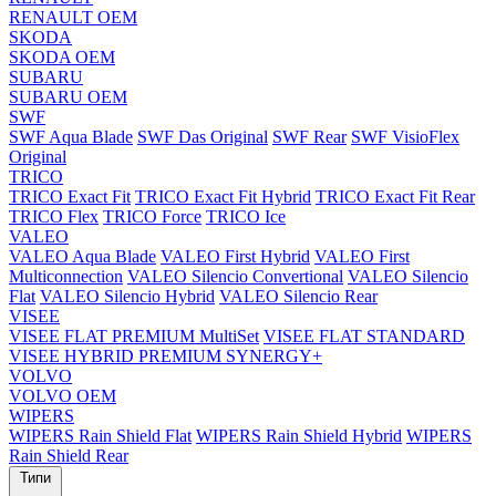
RENAULT OEM
SKODA
SKODA OEM
SUBARU
SUBARU OEM
SWF
SWF Aqua Blade
SWF Das Original
SWF Rear
SWF VisioFlex
Original
TRICO
TRICO Exact Fit
TRICO Exact Fit Hybrid
TRICO Exact Fit Rear
TRICO Flex
TRICO Force
TRICO Ice
VALEO
VALEO Aqua Blade
VALEO First Hybrid
VALEO First
Multiconnection
VALEO Silencio Convertional
VALEO Silencio
Flat
VALEO Silencio Hybrid
VALEO Silencio Rear
VISEE
VISEE FLAT PREMIUM MultiSet
VISEE FLAT STANDARD
VISEE HYBRID PREMIUM SYNERGY+
VOLVO
VOLVO OEM
WIPERS
WIPERS Rain Shield Flat
WIPERS Rain Shield Hybrid
WIPERS
Rain Shield Rear
Типи