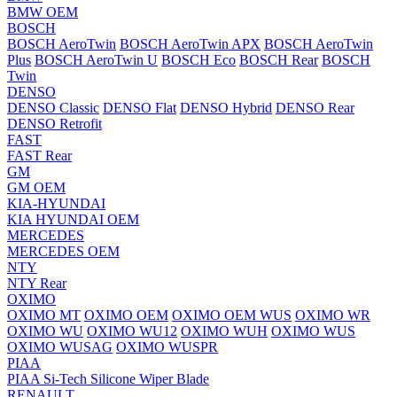
BMW OEM
BOSCH
BOSCH AeroTwin
BOSCH AeroTwin APX
BOSCH AeroTwin
Plus
BOSCH AeroTwin U
BOSCH Eco
BOSCH Rear
BOSCH
Twin
DENSO
DENSO Classic
DENSO Flat
DENSO Hybrid
DENSO Rear
DENSO Retrofit
FAST
FAST Rear
GM
GM OEM
KIA-HYUNDAI
KIA HYUNDAI OEM
MERCEDES
MERCEDES OEM
NTY
NTY Rear
OXIMO
OXIMO MT
OXIMO OEM
OXIMO OEM WUS
OXIMO WR
OXIMO WU
OXIMO WU12
OXIMO WUH
OXIMO WUS
OXIMO WUSAG
OXIMO WUSPR
PIAA
PIAA Si-Tech Silicone Wiper Blade
RENAULT