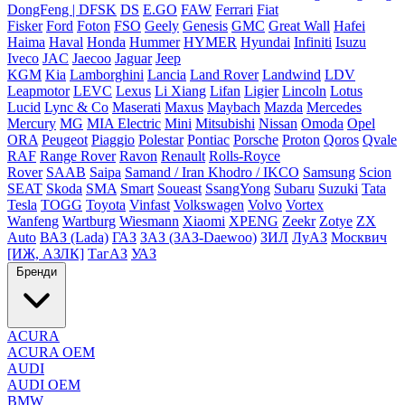
DongFeng | DFSK
DS
E.GO
FAW
Ferrari
Fiat
Fisker
Ford
Foton
FSO
Geely
Genesis
GMC
Great Wall
Hafei
Haima
Haval
Honda
Hummer
HYMER
Hyundai
Infiniti
Isuzu
Iveco
JAC
Jaecoo
Jaguar
Jeep
KGM
Kia
Lamborghini
Lancia
Land Rover
Landwind
LDV
Leapmotor
LEVC
Lexus
Li Xiang
Lifan
Ligier
Lincoln
Lotus
Lucid
Lync & Co
Maserati
Maxus
Maybach
Mazda
Mercedes
Mercury
MG
MIA Electric
Mini
Mitsubishi
Nissan
Omoda
Opel
ORA
Peugeot
Piaggio
Polestar
Pontiac
Porsche
Proton
Qoros
Qvale
RAF
Range Rover
Ravon
Renault
Rolls-Royce
Rover
SAAB
Saipa
Samand / Iran Khodro / IKCO
Samsung
Scion
SEAT
Skoda
SMA
Smart
Soueast
SsangYong
Subaru
Suzuki
Tata
Tesla
TOGG
Toyota
Vinfast
Volkswagen
Volvo
Vortex
Wanfeng
Wartburg
Wiesmann
Xiaomi
XPENG
Zeekr
Zotye
ZX
Auto
ВАЗ (Lada)
ГАЗ
ЗАЗ (ЗАЗ-Daewoo)
ЗИЛ
ЛуАЗ
Москвич
[ИЖ, АЗЛК]
ТагАЗ
УАЗ
Бренди
ACURA
ACURA OEM
AUDI
AUDI OEM
BMW