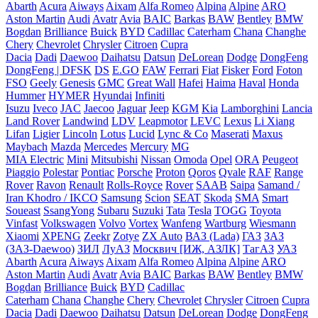
Abarth
Acura
Aiways
Aixam
Alfa Romeo
Alpina
Alpine
ARO
Aston Martin
Audi
Avatr
Avia
BAIC
Barkas
BAW
Bentley
BMW
Bogdan
Brilliance
Buick
BYD
Cadillac
Caterham
Chana
Changhe
Chery
Chevrolet
Chrysler
Citroen
Cupra
Dacia
Dadi
Daewoo
Daihatsu
Datsun
DeLorean
Dodge
DongFeng
DongFeng | DFSK
DS
E.GO
FAW
Ferrari
Fiat
Fisker
Ford
Foton
FSO
Geely
Genesis
GMC
Great Wall
Hafei
Haima
Haval
Honda
Hummer
HYMER
Hyundai
Infiniti
Isuzu
Iveco
JAC
Jaecoo
Jaguar
Jeep
KGM
Kia
Lamborghini
Lancia
Land Rover
Landwind
LDV
Leapmotor
LEVC
Lexus
Li Xiang
Lifan
Ligier
Lincoln
Lotus
Lucid
Lync & Co
Maserati
Maxus
Maybach
Mazda
Mercedes
Mercury
MG
MIA Electric
Mini
Mitsubishi
Nissan
Omoda
Opel
ORA
Peugeot
Piaggio
Polestar
Pontiac
Porsche
Proton
Qoros
Qvale
RAF
Range
Rover
Ravon
Renault
Rolls-Royce
Rover
SAAB
Saipa
Samand /
Iran Khodro / IKCO
Samsung
Scion
SEAT
Skoda
SMA
Smart
Soueast
SsangYong
Subaru
Suzuki
Tata
Tesla
TOGG
Toyota
Vinfast
Volkswagen
Volvo
Vortex
Wanfeng
Wartburg
Wiesmann
Xiaomi
XPENG
Zeekr
Zotye
ZX Auto
ВАЗ (Lada)
ГАЗ
ЗАЗ
(ЗАЗ-Daewoo)
ЗИЛ
ЛуАЗ
Москвич [ИЖ, АЗЛК]
ТагАЗ
УАЗ
Abarth
Acura
Aiways
Aixam
Alfa Romeo
Alpina
Alpine
ARO
Aston Martin
Audi
Avatr
Avia
BAIC
Barkas
BAW
Bentley
BMW
Bogdan
Brilliance
Buick
BYD
Cadillac
Caterham
Chana
Changhe
Chery
Chevrolet
Chrysler
Citroen
Cupra
Dacia
Dadi
Daewoo
Daihatsu
Datsun
DeLorean
Dodge
DongFeng