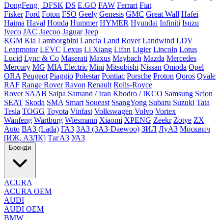
DongFeng | DFSK
DS
E.GO
FAW
Ferrari
Fiat
Fisker
Ford
Foton
FSO
Geely
Genesis
GMC
Great Wall
Hafei
Haima
Haval
Honda
Hummer
HYMER
Hyundai
Infiniti
Isuzu
Iveco
JAC
Jaecoo
Jaguar
Jeep
KGM
Kia
Lamborghini
Lancia
Land Rover
Landwind
LDV
Leapmotor
LEVC
Lexus
Li Xiang
Lifan
Ligier
Lincoln
Lotus
Lucid
Lync & Co
Maserati
Maxus
Maybach
Mazda
Mercedes
Mercury
MG
MIA Electric
Mini
Mitsubishi
Nissan
Omoda
Opel
ORA
Peugeot
Piaggio
Polestar
Pontiac
Porsche
Proton
Qoros
Qvale
RAF
Range Rover
Ravon
Renault
Rolls-Royce
Rover
SAAB
Saipa
Samand / Iran Khodro / IKCO
Samsung
Scion
SEAT
Skoda
SMA
Smart
Soueast
SsangYong
Subaru
Suzuki
Tata
Tesla
TOGG
Toyota
Vinfast
Volkswagen
Volvo
Vortex
Wanfeng
Wartburg
Wiesmann
Xiaomi
XPENG
Zeekr
Zotye
ZX
Auto
ВАЗ (Lada)
ГАЗ
ЗАЗ (ЗАЗ-Daewoo)
ЗИЛ
ЛуАЗ
Москвич
[ИЖ, АЗЛК]
ТагАЗ
УАЗ
Бренди
ACURA
ACURA OEM
AUDI
AUDI OEM
BMW