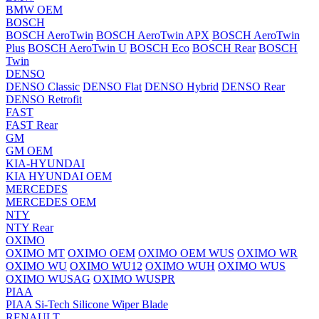
BMW OEM
BOSCH
BOSCH AeroTwin
BOSCH AeroTwin APX
BOSCH AeroTwin
Plus
BOSCH AeroTwin U
BOSCH Eco
BOSCH Rear
BOSCH
Twin
DENSO
DENSO Classic
DENSO Flat
DENSO Hybrid
DENSO Rear
DENSO Retrofit
FAST
FAST Rear
GM
GM OEM
KIA-HYUNDAI
KIA HYUNDAI OEM
MERCEDES
MERCEDES OEM
NTY
NTY Rear
OXIMO
OXIMO MT
OXIMO OEM
OXIMO OEM WUS
OXIMO WR
OXIMO WU
OXIMO WU12
OXIMO WUH
OXIMO WUS
OXIMO WUSAG
OXIMO WUSPR
PIAA
PIAA Si-Tech Silicone Wiper Blade
RENAULT