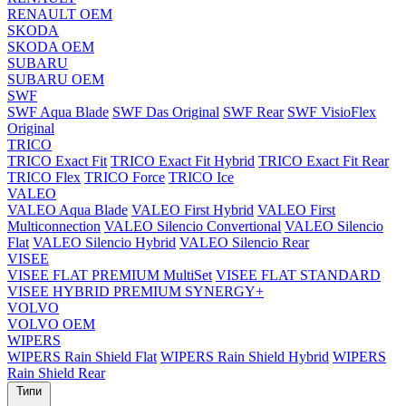
RENAULT OEM
SKODA
SKODA OEM
SUBARU
SUBARU OEM
SWF
SWF Aqua Blade
SWF Das Original
SWF Rear
SWF VisioFlex
Original
TRICO
TRICO Exact Fit
TRICO Exact Fit Hybrid
TRICO Exact Fit Rear
TRICO Flex
TRICO Force
TRICO Ice
VALEO
VALEO Aqua Blade
VALEO First Hybrid
VALEO First
Multiconnection
VALEO Silencio Convertional
VALEO Silencio
Flat
VALEO Silencio Hybrid
VALEO Silencio Rear
VISEE
VISEE FLAT PREMIUM MultiSet
VISEE FLAT STANDARD
VISEE HYBRID PREMIUM SYNERGY+
VOLVO
VOLVO OEM
WIPERS
WIPERS Rain Shield Flat
WIPERS Rain Shield Hybrid
WIPERS
Rain Shield Rear
Типи