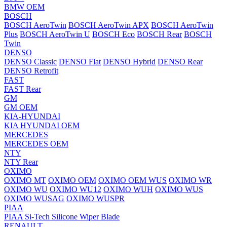
BMW OEM
BOSCH
BOSCH AeroTwin
BOSCH AeroTwin APX
BOSCH AeroTwin
Plus
BOSCH AeroTwin U
BOSCH Eco
BOSCH Rear
BOSCH
Twin
DENSO
DENSO Classic
DENSO Flat
DENSO Hybrid
DENSO Rear
DENSO Retrofit
FAST
FAST Rear
GM
GM OEM
KIA-HYUNDAI
KIA HYUNDAI OEM
MERCEDES
MERCEDES OEM
NTY
NTY Rear
OXIMO
OXIMO MT
OXIMO OEM
OXIMO OEM WUS
OXIMO WR
OXIMO WU
OXIMO WU12
OXIMO WUH
OXIMO WUS
OXIMO WUSAG
OXIMO WUSPR
PIAA
PIAA Si-Tech Silicone Wiper Blade
RENAULT