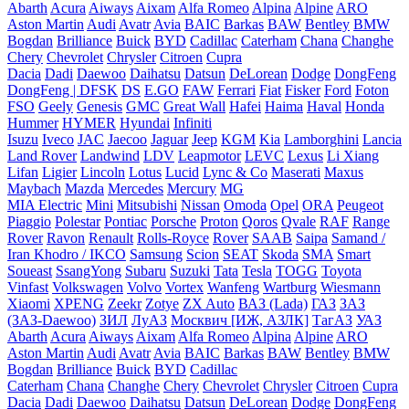
Abarth
Acura
Aiways
Aixam
Alfa Romeo
Alpina
Alpine
ARO
Aston Martin
Audi
Avatr
Avia
BAIC
Barkas
BAW
Bentley
BMW
Bogdan
Brilliance
Buick
BYD
Cadillac
Caterham
Chana
Changhe
Chery
Chevrolet
Chrysler
Citroen
Cupra
Dacia
Dadi
Daewoo
Daihatsu
Datsun
DeLorean
Dodge
DongFeng
DongFeng | DFSK
DS
E.GO
FAW
Ferrari
Fiat
Fisker
Ford
Foton
FSO
Geely
Genesis
GMC
Great Wall
Hafei
Haima
Haval
Honda
Hummer
HYMER
Hyundai
Infiniti
Isuzu
Iveco
JAC
Jaecoo
Jaguar
Jeep
KGM
Kia
Lamborghini
Lancia
Land Rover
Landwind
LDV
Leapmotor
LEVC
Lexus
Li Xiang
Lifan
Ligier
Lincoln
Lotus
Lucid
Lync & Co
Maserati
Maxus
Maybach
Mazda
Mercedes
Mercury
MG
MIA Electric
Mini
Mitsubishi
Nissan
Omoda
Opel
ORA
Peugeot
Piaggio
Polestar
Pontiac
Porsche
Proton
Qoros
Qvale
RAF
Range
Rover
Ravon
Renault
Rolls-Royce
Rover
SAAB
Saipa
Samand /
Iran Khodro / IKCO
Samsung
Scion
SEAT
Skoda
SMA
Smart
Soueast
SsangYong
Subaru
Suzuki
Tata
Tesla
TOGG
Toyota
Vinfast
Volkswagen
Volvo
Vortex
Wanfeng
Wartburg
Wiesmann
Xiaomi
XPENG
Zeekr
Zotye
ZX Auto
ВАЗ (Lada)
ГАЗ
ЗАЗ
(ЗАЗ-Daewoo)
ЗИЛ
ЛуАЗ
Москвич [ИЖ, АЗЛК]
ТагАЗ
УАЗ
Abarth
Acura
Aiways
Aixam
Alfa Romeo
Alpina
Alpine
ARO
Aston Martin
Audi
Avatr
Avia
BAIC
Barkas
BAW
Bentley
BMW
Bogdan
Brilliance
Buick
BYD
Cadillac
Caterham
Chana
Changhe
Chery
Chevrolet
Chrysler
Citroen
Cupra
Dacia
Dadi
Daewoo
Daihatsu
Datsun
DeLorean
Dodge
DongFeng