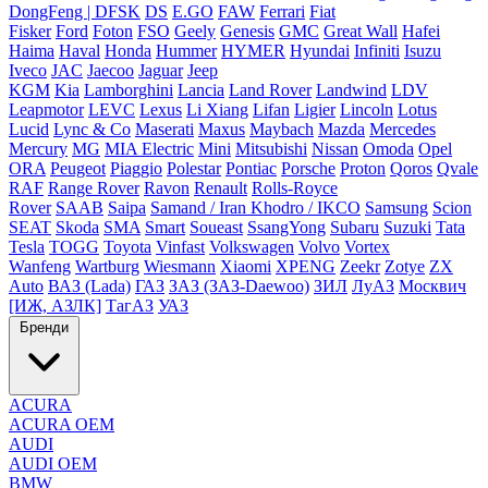
DongFeng | DFSK
DS
E.GO
FAW
Ferrari
Fiat
Fisker
Ford
Foton
FSO
Geely
Genesis
GMC
Great Wall
Hafei
Haima
Haval
Honda
Hummer
HYMER
Hyundai
Infiniti
Isuzu
Iveco
JAC
Jaecoo
Jaguar
Jeep
KGM
Kia
Lamborghini
Lancia
Land Rover
Landwind
LDV
Leapmotor
LEVC
Lexus
Li Xiang
Lifan
Ligier
Lincoln
Lotus
Lucid
Lync & Co
Maserati
Maxus
Maybach
Mazda
Mercedes
Mercury
MG
MIA Electric
Mini
Mitsubishi
Nissan
Omoda
Opel
ORA
Peugeot
Piaggio
Polestar
Pontiac
Porsche
Proton
Qoros
Qvale
RAF
Range Rover
Ravon
Renault
Rolls-Royce
Rover
SAAB
Saipa
Samand / Iran Khodro / IKCO
Samsung
Scion
SEAT
Skoda
SMA
Smart
Soueast
SsangYong
Subaru
Suzuki
Tata
Tesla
TOGG
Toyota
Vinfast
Volkswagen
Volvo
Vortex
Wanfeng
Wartburg
Wiesmann
Xiaomi
XPENG
Zeekr
Zotye
ZX
Auto
ВАЗ (Lada)
ГАЗ
ЗАЗ (ЗАЗ-Daewoo)
ЗИЛ
ЛуАЗ
Москвич
[ИЖ, АЗЛК]
ТагАЗ
УАЗ
Бренди
ACURA
ACURA OEM
AUDI
AUDI OEM
BMW