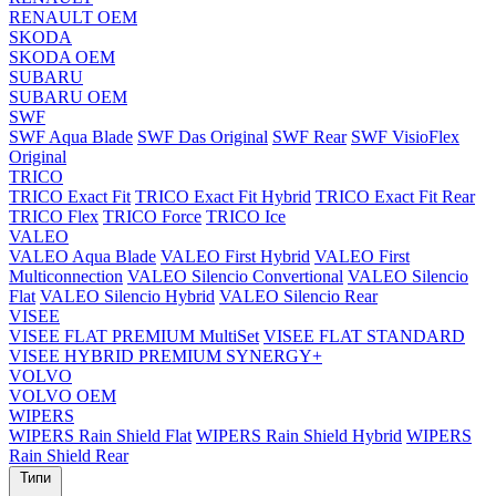
RENAULT OEM
SKODA
SKODA OEM
SUBARU
SUBARU OEM
SWF
SWF Aqua Blade
SWF Das Original
SWF Rear
SWF VisioFlex
Original
TRICO
TRICO Exact Fit
TRICO Exact Fit Hybrid
TRICO Exact Fit Rear
TRICO Flex
TRICO Force
TRICO Ice
VALEO
VALEO Aqua Blade
VALEO First Hybrid
VALEO First
Multiconnection
VALEO Silencio Convertional
VALEO Silencio
Flat
VALEO Silencio Hybrid
VALEO Silencio Rear
VISEE
VISEE FLAT PREMIUM MultiSet
VISEE FLAT STANDARD
VISEE HYBRID PREMIUM SYNERGY+
VOLVO
VOLVO OEM
WIPERS
WIPERS Rain Shield Flat
WIPERS Rain Shield Hybrid
WIPERS
Rain Shield Rear
Типи