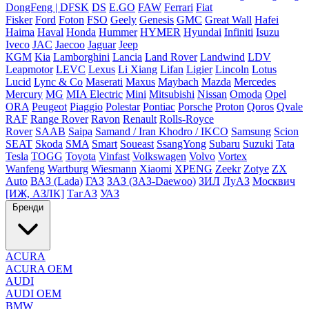
DongFeng | DFSK
DS
E.GO
FAW
Ferrari
Fiat
Fisker
Ford
Foton
FSO
Geely
Genesis
GMC
Great Wall
Hafei
Haima
Haval
Honda
Hummer
HYMER
Hyundai
Infiniti
Isuzu
Iveco
JAC
Jaecoo
Jaguar
Jeep
KGM
Kia
Lamborghini
Lancia
Land Rover
Landwind
LDV
Leapmotor
LEVC
Lexus
Li Xiang
Lifan
Ligier
Lincoln
Lotus
Lucid
Lync & Co
Maserati
Maxus
Maybach
Mazda
Mercedes
Mercury
MG
MIA Electric
Mini
Mitsubishi
Nissan
Omoda
Opel
ORA
Peugeot
Piaggio
Polestar
Pontiac
Porsche
Proton
Qoros
Qvale
RAF
Range Rover
Ravon
Renault
Rolls-Royce
Rover
SAAB
Saipa
Samand / Iran Khodro / IKCO
Samsung
Scion
SEAT
Skoda
SMA
Smart
Soueast
SsangYong
Subaru
Suzuki
Tata
Tesla
TOGG
Toyota
Vinfast
Volkswagen
Volvo
Vortex
Wanfeng
Wartburg
Wiesmann
Xiaomi
XPENG
Zeekr
Zotye
ZX
Auto
ВАЗ (Lada)
ГАЗ
ЗАЗ (ЗАЗ-Daewoo)
ЗИЛ
ЛуАЗ
Москвич
[ИЖ, АЗЛК]
ТагАЗ
УАЗ
Бренди
ACURA
ACURA OEM
AUDI
AUDI OEM
BMW