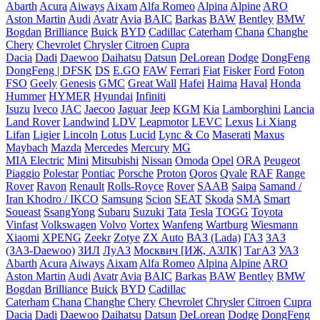
Abarth
Acura
Aiways
Aixam
Alfa Romeo
Alpina
Alpine
ARO
Aston Martin
Audi
Avatr
Avia
BAIC
Barkas
BAW
Bentley
BMW
Bogdan
Brilliance
Buick
BYD
Cadillac
Caterham
Chana
Changhe
Chery
Chevrolet
Chrysler
Citroen
Cupra
Dacia
Dadi
Daewoo
Daihatsu
Datsun
DeLorean
Dodge
DongFeng
DongFeng | DFSK
DS
E.GO
FAW
Ferrari
Fiat
Fisker
Ford
Foton
FSO
Geely
Genesis
GMC
Great Wall
Hafei
Haima
Haval
Honda
Hummer
HYMER
Hyundai
Infiniti
Isuzu
Iveco
JAC
Jaecoo
Jaguar
Jeep
KGM
Kia
Lamborghini
Lancia
Land Rover
Landwind
LDV
Leapmotor
LEVC
Lexus
Li Xiang
Lifan
Ligier
Lincoln
Lotus
Lucid
Lync & Co
Maserati
Maxus
Maybach
Mazda
Mercedes
Mercury
MG
MIA Electric
Mini
Mitsubishi
Nissan
Omoda
Opel
ORA
Peugeot
Piaggio
Polestar
Pontiac
Porsche
Proton
Qoros
Qvale
RAF
Range
Rover
Ravon
Renault
Rolls-Royce
Rover
SAAB
Saipa
Samand /
Iran Khodro / IKCO
Samsung
Scion
SEAT
Skoda
SMA
Smart
Soueast
SsangYong
Subaru
Suzuki
Tata
Tesla
TOGG
Toyota
Vinfast
Volkswagen
Volvo
Vortex
Wanfeng
Wartburg
Wiesmann
Xiaomi
XPENG
Zeekr
Zotye
ZX Auto
ВАЗ (Lada)
ГАЗ
ЗАЗ
(ЗАЗ-Daewoo)
ЗИЛ
ЛуАЗ
Москвич [ИЖ, АЗЛК]
ТагАЗ
УАЗ
Abarth
Acura
Aiways
Aixam
Alfa Romeo
Alpina
Alpine
ARO
Aston Martin
Audi
Avatr
Avia
BAIC
Barkas
BAW
Bentley
BMW
Bogdan
Brilliance
Buick
BYD
Cadillac
Caterham
Chana
Changhe
Chery
Chevrolet
Chrysler
Citroen
Cupra
Dacia
Dadi
Daewoo
Daihatsu
Datsun
DeLorean
Dodge
DongFeng