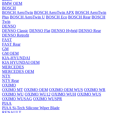
BMW OEM
BOSCH
BOSCH AeroTwin
BOSCH AeroTwin APX
BOSCH AeroTwin
Plus
BOSCH AeroTwin U
BOSCH Eco
BOSCH Rear
BOSCH
Twin
DENSO
DENSO Classic
DENSO Flat
DENSO Hybrid
DENSO Rear
DENSO Retrofit
FAST
FAST Rear
GM
GM OEM
KIA-HYUNDAI
KIA HYUNDAI OEM
MERCEDES
MERCEDES OEM
NTY
NTY Rear
OXIMO
OXIMO MT
OXIMO OEM
OXIMO OEM WUS
OXIMO WR
OXIMO WU
OXIMO WU12
OXIMO WUH
OXIMO WUS
OXIMO WUSAG
OXIMO WUSPR
PIAA
PIAA Si-Tech Silicone Wiper Blade
RENAULT