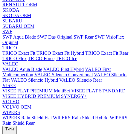
RENAULT OEM
SKODA
SKODA OEM
SUBARU
SUBARU OEM
SWF
SWF Aqua Blade
SWF Das Original
SWF Rear
SWF VisioFlex
Original
TRICO
TRICO Exact Fit
TRICO Exact Fit Hybrid
TRICO Exact Fit Rear
TRICO Flex
TRICO Force
TRICO Ice
VALEO
VALEO Aqua Blade
VALEO First Hybrid
VALEO First
Multiconnection
VALEO Silencio Convertional
VALEO Silencio
Flat
VALEO Silencio Hybrid
VALEO Silencio Rear
VISEE
VISEE FLAT PREMIUM MultiSet
VISEE FLAT STANDARD
VISEE HYBRID PREMIUM SYNERGY+
VOLVO
VOLVO OEM
WIPERS
WIPERS Rain Shield Flat
WIPERS Rain Shield Hybrid
WIPERS
Rain Shield Rear
Типи