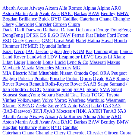
Abarth
Acura
Aiways
Aixam
Alfa Romeo
Alpina
Alpine
ARO
Aston Martin
Audi
Avatr
Avia
BAIC
Barkas
BAW
Bentley
BMW
Bogdan
Brilliance
Buick
BYD
Cadillac
Caterham
Chana
Changhe
Chery
Chevrolet
Chrysler
Citroen
Cupra
Dacia
Dadi
Daewoo
Daihatsu
Datsun
DeLorean
Dodge
DongFeng
DongFeng | DFSK
DS
E.GO
FAW
Ferrari
Fiat
Fisker
Ford
Foton
FSO
Geely
Genesis
GMC
Great Wall
Hafei
Haima
Haval
Honda
Hummer
HYMER
Hyundai
Infiniti
Isuzu
Iveco
JAC
Jaecoo
Jaguar
Jeep
KGM
Kia
Lamborghini
Lancia
Land Rover
Landwind
LDV
Leapmotor
LEVC
Lexus
Li Xiang
Lifan
Ligier
Lincoln
Lotus
Lucid
Lync & Co
Maserati
Maxus
Maybach
Mazda
Mercedes
Mercury
MG
MIA Electric
Mini
Mitsubishi
Nissan
Omoda
Opel
ORA
Peugeot
Piaggio
Polestar
Pontiac
Porsche
Proton
Qoros
Qvale
RAF
Range
Rover
Ravon
Renault
Rolls-Royce
Rover
SAAB
Saipa
Samand /
Iran Khodro / IKCO
Samsung
Scion
SEAT
Skoda
SMA
Smart
Soueast
SsangYong
Subaru
Suzuki
Tata
Tesla
TOGG
Toyota
Vinfast
Volkswagen
Volvo
Vortex
Wanfeng
Wartburg
Wiesmann
Xiaomi
XPENG
Zeekr
Zotye
ZX Auto
ВАЗ (Lada)
ГАЗ
ЗАЗ
(ЗАЗ-Daewoo)
ЗИЛ
ЛуАЗ
Москвич [ИЖ, АЗЛК]
ТагАЗ
УАЗ
Abarth
Acura
Aiways
Aixam
Alfa Romeo
Alpina
Alpine
ARO
Aston Martin
Audi
Avatr
Avia
BAIC
Barkas
BAW
Bentley
BMW
Bogdan
Brilliance
Buick
BYD
Cadillac
Caterham
Chana
Changhe
Chery
Chevrolet
Chrysler
Citroen
Cupra