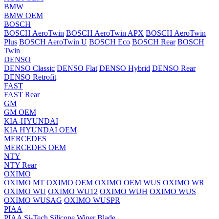
BMW
BMW OEM
BOSCH
BOSCH AeroTwin
BOSCH AeroTwin APX
BOSCH AeroTwin
Plus
BOSCH AeroTwin U
BOSCH Eco
BOSCH Rear
BOSCH
Twin
DENSO
DENSO Classic
DENSO Flat
DENSO Hybrid
DENSO Rear
DENSO Retrofit
FAST
FAST Rear
GM
GM OEM
KIA-HYUNDAI
KIA HYUNDAI OEM
MERCEDES
MERCEDES OEM
NTY
NTY Rear
OXIMO
OXIMO MT
OXIMO OEM
OXIMO OEM WUS
OXIMO WR
OXIMO WU
OXIMO WU12
OXIMO WUH
OXIMO WUS
OXIMO WUSAG
OXIMO WUSPR
PIAA
PIAA Si-Tech Silicone Wiper Blade