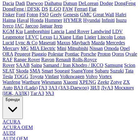
Dacia
Dadi
Daewoo
Daihatsu
Datsun
DeLorean
Dodge
DongFeng
DongFeng | DFSK
DS
E.GO
FAW
Ferrari
Fiat
Fisker
Ford
Foton
FSO
Geely
Genesis
GMC
Great Wall
Hafei
Haima
Haval
Honda
Hummer
HYMER
Hyundai
Infiniti
Isuzu
Iveco
JAC
Jaecoo
Jaguar
Jeep
KGM
Kia
Lamborghini
Lancia
Land Rover
Landwind
LDV
Leapmotor
LEVC
Lexus
Li Xiang
Lifan
Ligier
Lincoln
Lotus
Lucid
Lync & Co
Maserati
Maxus
Maybach
Mazda
Mercedes
Mercury
MG
MIA Electric
Mini
Mitsubishi
Nissan
Omoda
Opel
ORA
Peugeot
Piaggio
Polestar
Pontiac
Porsche
Proton
Qoros
Qvale
RAF
Range Rover
Ravon
Renault
Rolls-Royce
Rover
SAAB
Saipa
Samand / Iran Khodro / IKCO
Samsung
Scion
SEAT
Skoda
SMA
Smart
Soueast
SsangYong
Subaru
Suzuki
Tata
Tesla
TOGG
Toyota
Vinfast
Volkswagen
Volvo
Vortex
Wanfeng
Wartburg
Wiesmann
Xiaomi
XPENG
Zeekr
Zotye
ZX
Auto
ВАЗ (Lada)
ГАЗ
ЗАЗ (ЗАЗ-Daewoo)
ЗИЛ
ЛуАЗ
Москвич
[ИЖ, АЗЛК]
ТагАЗ
УАЗ
Бренди
ACURA
ACURA OEM
AUDI
AUDI OEM