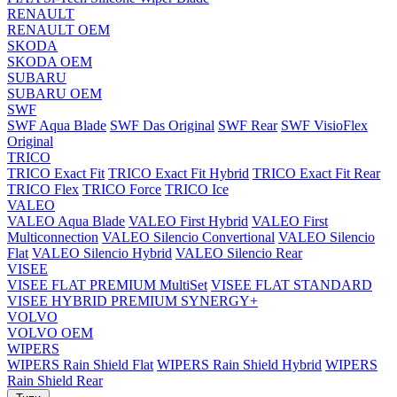
RENAULT
RENAULT OEM
SKODA
SKODA OEM
SUBARU
SUBARU OEM
SWF
SWF Aqua Blade
SWF Das Original
SWF Rear
SWF VisioFlex
Original
TRICO
TRICO Exact Fit
TRICO Exact Fit Hybrid
TRICO Exact Fit Rear
TRICO Flex
TRICO Force
TRICO Ice
VALEO
VALEO Aqua Blade
VALEO First Hybrid
VALEO First
Multiconnection
VALEO Silencio Convertional
VALEO Silencio
Flat
VALEO Silencio Hybrid
VALEO Silencio Rear
VISEE
VISEE FLAT PREMIUM MultiSet
VISEE FLAT STANDARD
VISEE HYBRID PREMIUM SYNERGY+
VOLVO
VOLVO OEM
WIPERS
WIPERS Rain Shield Flat
WIPERS Rain Shield Hybrid
WIPERS
Rain Shield Rear