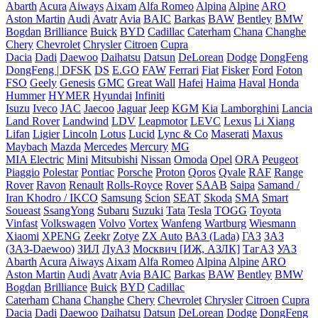
Abarth
Acura
Aiways
Aixam
Alfa Romeo
Alpina
Alpine
ARO
Aston Martin
Audi
Avatr
Avia
BAIC
Barkas
BAW
Bentley
BMW
Bogdan
Brilliance
Buick
BYD
Cadillac
Caterham
Chana
Changhe
Chery
Chevrolet
Chrysler
Citroen
Cupra
Dacia
Dadi
Daewoo
Daihatsu
Datsun
DeLorean
Dodge
DongFeng
DongFeng | DFSK
DS
E.GO
FAW
Ferrari
Fiat
Fisker
Ford
Foton
FSO
Geely
Genesis
GMC
Great Wall
Hafei
Haima
Haval
Honda
Hummer
HYMER
Hyundai
Infiniti
Isuzu
Iveco
JAC
Jaecoo
Jaguar
Jeep
KGM
Kia
Lamborghini
Lancia
Land Rover
Landwind
LDV
Leapmotor
LEVC
Lexus
Li Xiang
Lifan
Ligier
Lincoln
Lotus
Lucid
Lync & Co
Maserati
Maxus
Maybach
Mazda
Mercedes
Mercury
MG
MIA Electric
Mini
Mitsubishi
Nissan
Omoda
Opel
ORA
Peugeot
Piaggio
Polestar
Pontiac
Porsche
Proton
Qoros
Qvale
RAF
Range
Rover
Ravon
Renault
Rolls-Royce
Rover
SAAB
Saipa
Samand /
Iran Khodro / IKCO
Samsung
Scion
SEAT
Skoda
SMA
Smart
Soueast
SsangYong
Subaru
Suzuki
Tata
Tesla
TOGG
Toyota
Vinfast
Volkswagen
Volvo
Vortex
Wanfeng
Wartburg
Wiesmann
Xiaomi
XPENG
Zeekr
Zotye
ZX Auto
ВАЗ (Lada)
ГАЗ
ЗАЗ
(ЗАЗ-Daewoo)
ЗИЛ
ЛуАЗ
Москвич [ИЖ, АЗЛК]
ТагАЗ
УАЗ
Abarth
Acura
Aiways
Aixam
Alfa Romeo
Alpina
Alpine
ARO
Aston Martin
Audi
Avatr
Avia
BAIC
Barkas
BAW
Bentley
BMW
Bogdan
Brilliance
Buick
BYD
Cadillac
Caterham
Chana
Changhe
Chery
Chevrolet
Chrysler
Citroen
Cupra
Dacia
Dadi
Daewoo
Daihatsu
Datsun
DeLorean
Dodge
DongFeng