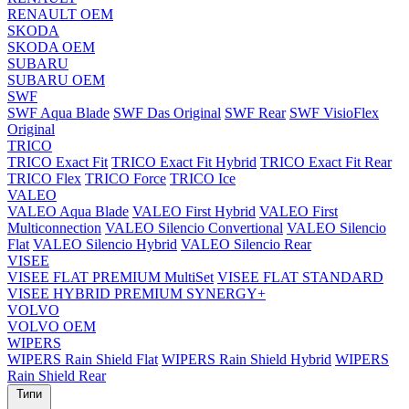
RENAULT OEM
SKODA
SKODA OEM
SUBARU
SUBARU OEM
SWF
SWF Aqua Blade
SWF Das Original
SWF Rear
SWF VisioFlex
Original
TRICO
TRICO Exact Fit
TRICO Exact Fit Hybrid
TRICO Exact Fit Rear
TRICO Flex
TRICO Force
TRICO Ice
VALEO
VALEO Aqua Blade
VALEO First Hybrid
VALEO First
Multiconnection
VALEO Silencio Convertional
VALEO Silencio
Flat
VALEO Silencio Hybrid
VALEO Silencio Rear
VISEE
VISEE FLAT PREMIUM MultiSet
VISEE FLAT STANDARD
VISEE HYBRID PREMIUM SYNERGY+
VOLVO
VOLVO OEM
WIPERS
WIPERS Rain Shield Flat
WIPERS Rain Shield Hybrid
WIPERS
Rain Shield Rear
Типи