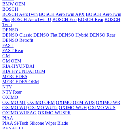
BMW OEM
BOSCH
BOSCH AeroTwin
BOSCH AeroTwin APX
BOSCH AeroTwin
Plus
BOSCH AeroTwin U
BOSCH Eco
BOSCH Rear
BOSCH
Twin
DENSO
DENSO Classic
DENSO Flat
DENSO Hybrid
DENSO Rear
DENSO Retrofit
FAST
FAST Rear
GM
GM OEM
KIA-HYUNDAI
KIA HYUNDAI OEM
MERCEDES
MERCEDES OEM
NTY
NTY Rear
OXIMO
OXIMO MT
OXIMO OEM
OXIMO OEM WUS
OXIMO WR
OXIMO WU
OXIMO WU12
OXIMO WUH
OXIMO WUS
OXIMO WUSAG
OXIMO WUSPR
PIAA
PIAA Si-Tech Silicone Wiper Blade
RENAULT