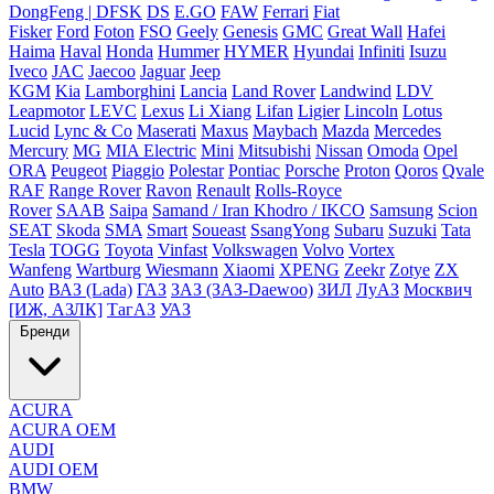
DongFeng | DFSK
DS
E.GO
FAW
Ferrari
Fiat
Fisker
Ford
Foton
FSO
Geely
Genesis
GMC
Great Wall
Hafei
Haima
Haval
Honda
Hummer
HYMER
Hyundai
Infiniti
Isuzu
Iveco
JAC
Jaecoo
Jaguar
Jeep
KGM
Kia
Lamborghini
Lancia
Land Rover
Landwind
LDV
Leapmotor
LEVC
Lexus
Li Xiang
Lifan
Ligier
Lincoln
Lotus
Lucid
Lync & Co
Maserati
Maxus
Maybach
Mazda
Mercedes
Mercury
MG
MIA Electric
Mini
Mitsubishi
Nissan
Omoda
Opel
ORA
Peugeot
Piaggio
Polestar
Pontiac
Porsche
Proton
Qoros
Qvale
RAF
Range Rover
Ravon
Renault
Rolls-Royce
Rover
SAAB
Saipa
Samand / Iran Khodro / IKCO
Samsung
Scion
SEAT
Skoda
SMA
Smart
Soueast
SsangYong
Subaru
Suzuki
Tata
Tesla
TOGG
Toyota
Vinfast
Volkswagen
Volvo
Vortex
Wanfeng
Wartburg
Wiesmann
Xiaomi
XPENG
Zeekr
Zotye
ZX
Auto
ВАЗ (Lada)
ГАЗ
ЗАЗ (ЗАЗ-Daewoo)
ЗИЛ
ЛуАЗ
Москвич
[ИЖ, АЗЛК]
ТагАЗ
УАЗ
Бренди
ACURA
ACURA OEM
AUDI
AUDI OEM
BMW