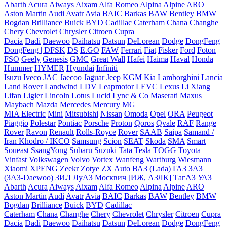
Abarth
Acura
Aiways
Aixam
Alfa Romeo
Alpina
Alpine
ARO
Aston Martin
Audi
Avatr
Avia
BAIC
Barkas
BAW
Bentley
BMW
Bogdan
Brilliance
Buick
BYD
Cadillac
Caterham
Chana
Changhe
Chery
Chevrolet
Chrysler
Citroen
Cupra
Dacia
Dadi
Daewoo
Daihatsu
Datsun
DeLorean
Dodge
DongFeng
DongFeng | DFSK
DS
E.GO
FAW
Ferrari
Fiat
Fisker
Ford
Foton
FSO
Geely
Genesis
GMC
Great Wall
Hafei
Haima
Haval
Honda
Hummer
HYMER
Hyundai
Infiniti
Isuzu
Iveco
JAC
Jaecoo
Jaguar
Jeep
KGM
Kia
Lamborghini
Lancia
Land Rover
Landwind
LDV
Leapmotor
LEVC
Lexus
Li Xiang
Lifan
Ligier
Lincoln
Lotus
Lucid
Lync & Co
Maserati
Maxus
Maybach
Mazda
Mercedes
Mercury
MG
MIA Electric
Mini
Mitsubishi
Nissan
Omoda
Opel
ORA
Peugeot
Piaggio
Polestar
Pontiac
Porsche
Proton
Qoros
Qvale
RAF
Range
Rover
Ravon
Renault
Rolls-Royce
Rover
SAAB
Saipa
Samand /
Iran Khodro / IKCO
Samsung
Scion
SEAT
Skoda
SMA
Smart
Soueast
SsangYong
Subaru
Suzuki
Tata
Tesla
TOGG
Toyota
Vinfast
Volkswagen
Volvo
Vortex
Wanfeng
Wartburg
Wiesmann
Xiaomi
XPENG
Zeekr
Zotye
ZX Auto
ВАЗ (Lada)
ГАЗ
ЗАЗ
(ЗАЗ-Daewoo)
ЗИЛ
ЛуАЗ
Москвич [ИЖ, АЗЛК]
ТагАЗ
УАЗ
Abarth
Acura
Aiways
Aixam
Alfa Romeo
Alpina
Alpine
ARO
Aston Martin
Audi
Avatr
Avia
BAIC
Barkas
BAW
Bentley
BMW
Bogdan
Brilliance
Buick
BYD
Cadillac
Caterham
Chana
Changhe
Chery
Chevrolet
Chrysler
Citroen
Cupra
Dacia
Dadi
Daewoo
Daihatsu
Datsun
DeLorean
Dodge
DongFeng