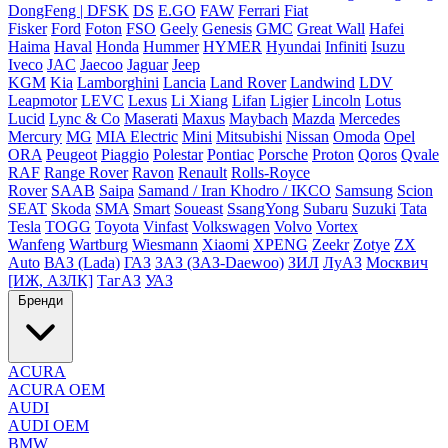
DongFeng | DFSK
DS
E.GO
FAW
Ferrari
Fiat
Fisker
Ford
Foton
FSO
Geely
Genesis
GMC
Great Wall
Hafei
Haima
Haval
Honda
Hummer
HYMER
Hyundai
Infiniti
Isuzu
Iveco
JAC
Jaecoo
Jaguar
Jeep
KGM
Kia
Lamborghini
Lancia
Land Rover
Landwind
LDV
Leapmotor
LEVC
Lexus
Li Xiang
Lifan
Ligier
Lincoln
Lotus
Lucid
Lync & Co
Maserati
Maxus
Maybach
Mazda
Mercedes
Mercury
MG
MIA Electric
Mini
Mitsubishi
Nissan
Omoda
Opel
ORA
Peugeot
Piaggio
Polestar
Pontiac
Porsche
Proton
Qoros
Qvale
RAF
Range Rover
Ravon
Renault
Rolls-Royce
Rover
SAAB
Saipa
Samand / Iran Khodro / IKCO
Samsung
Scion
SEAT
Skoda
SMA
Smart
Soueast
SsangYong
Subaru
Suzuki
Tata
Tesla
TOGG
Toyota
Vinfast
Volkswagen
Volvo
Vortex
Wanfeng
Wartburg
Wiesmann
Xiaomi
XPENG
Zeekr
Zotye
ZX
Auto
ВАЗ (Lada)
ГАЗ
ЗАЗ (ЗАЗ-Daewoo)
ЗИЛ
ЛуАЗ
Москвич
[ИЖ, АЗЛК]
ТагАЗ
УАЗ
Бренди
ACURA
ACURA OEM
AUDI
AUDI OEM
BMW