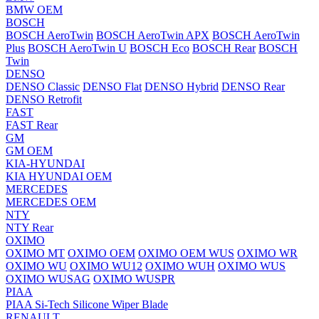
BMW OEM
BOSCH
BOSCH AeroTwin
BOSCH AeroTwin APX
BOSCH AeroTwin
Plus
BOSCH AeroTwin U
BOSCH Eco
BOSCH Rear
BOSCH
Twin
DENSO
DENSO Classic
DENSO Flat
DENSO Hybrid
DENSO Rear
DENSO Retrofit
FAST
FAST Rear
GM
GM OEM
KIA-HYUNDAI
KIA HYUNDAI OEM
MERCEDES
MERCEDES OEM
NTY
NTY Rear
OXIMO
OXIMO MT
OXIMO OEM
OXIMO OEM WUS
OXIMO WR
OXIMO WU
OXIMO WU12
OXIMO WUH
OXIMO WUS
OXIMO WUSAG
OXIMO WUSPR
PIAA
PIAA Si-Tech Silicone Wiper Blade
RENAULT