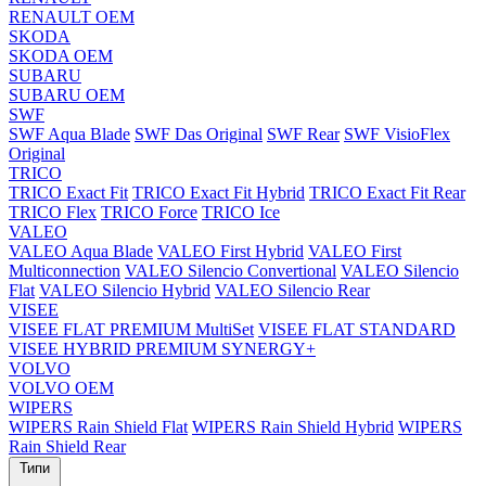
RENAULT OEM
SKODA
SKODA OEM
SUBARU
SUBARU OEM
SWF
SWF Aqua Blade
SWF Das Original
SWF Rear
SWF VisioFlex
Original
TRICO
TRICO Exact Fit
TRICO Exact Fit Hybrid
TRICO Exact Fit Rear
TRICO Flex
TRICO Force
TRICO Ice
VALEO
VALEO Aqua Blade
VALEO First Hybrid
VALEO First
Multiconnection
VALEO Silencio Convertional
VALEO Silencio
Flat
VALEO Silencio Hybrid
VALEO Silencio Rear
VISEE
VISEE FLAT PREMIUM MultiSet
VISEE FLAT STANDARD
VISEE HYBRID PREMIUM SYNERGY+
VOLVO
VOLVO OEM
WIPERS
WIPERS Rain Shield Flat
WIPERS Rain Shield Hybrid
WIPERS
Rain Shield Rear
Типи