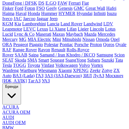
DongFeng | DFSK
DS
E.GO
FAW
Ferrari
Fiat
Fisker
Ford
Foton
FSO
Geely
Genesis
GMC
Great Wall
Hafei
Haima
Haval
Honda
Hummer
HYMER
Hyundai
Infiniti
Isuzu
Iveco
JAC
Jaecoo
Jaguar
Jeep
KGM
Kia
Lamborghini
Lancia
Land Rover
Landwind
LDV
Leapmotor
LEVC
Lexus
Li Xiang
Lifan
Ligier
Lincoln
Lotus
Lucid
Lync & Co
Maserati
Maxus
Maybach
Mazda
Mercedes
Mercury
MG
MIA Electric
Mini
Mitsubishi
Nissan
Omoda
Opel
ORA
Peugeot
Piaggio
Polestar
Pontiac
Porsche
Proton
Qoros
Qvale
RAF
Range Rover
Ravon
Renault
Rolls-Royce
Rover
SAAB
Saipa
Samand / Iran Khodro / IKCO
Samsung
Scion
SEAT
Skoda
SMA
Smart
Soueast
SsangYong
Subaru
Suzuki
Tata
Tesla
TOGG
Toyota
Vinfast
Volkswagen
Volvo
Vortex
Wanfeng
Wartburg
Wiesmann
Xiaomi
XPENG
Zeekr
Zotye
ZX
Auto
ВАЗ (Lada)
ГАЗ
ЗАЗ (ЗАЗ-Daewoo)
ЗИЛ
ЛуАЗ
Москвич
[ИЖ, АЗЛК]
ТагАЗ
УАЗ
Бренди
ACURA
ACURA OEM
AUDI
AUDI OEM
BMW