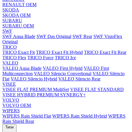
RENAULT OEM
SKODA
SKODA OEM
SUBARU
SUBARU OEM
SWF
SWF Aqua Blade
SWF Das Original
SWF Rear
SWF VisioFlex
Original
TRICO
TRICO Exact Fit
TRICO Exact Fit Hybrid
TRICO Exact Fit Rear
TRICO Flex
TRICO Force
TRICO Ice
VALEO
VALEO Aqua Blade
VALEO First Hybrid
VALEO First
Multiconnection
VALEO Silencio Convertional
VALEO Silencio
Flat
VALEO Silencio Hybrid
VALEO Silencio Rear
VISEE
VISEE FLAT PREMIUM MultiSet
VISEE FLAT STANDARD
VISEE HYBRID PREMIUM SYNERGY+
VOLVO
VOLVO OEM
WIPERS
WIPERS Rain Shield Flat
WIPERS Rain Shield Hybrid
WIPERS
Rain Shield Rear
Типи