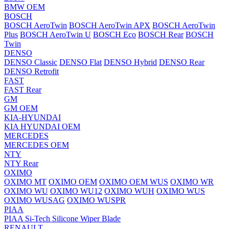
BMW OEM
BOSCH
BOSCH AeroTwin
BOSCH AeroTwin APX
BOSCH AeroTwin
Plus
BOSCH AeroTwin U
BOSCH Eco
BOSCH Rear
BOSCH
Twin
DENSO
DENSO Classic
DENSO Flat
DENSO Hybrid
DENSO Rear
DENSO Retrofit
FAST
FAST Rear
GM
GM OEM
KIA-HYUNDAI
KIA HYUNDAI OEM
MERCEDES
MERCEDES OEM
NTY
NTY Rear
OXIMO
OXIMO MT
OXIMO OEM
OXIMO OEM WUS
OXIMO WR
OXIMO WU
OXIMO WU12
OXIMO WUH
OXIMO WUS
OXIMO WUSAG
OXIMO WUSPR
PIAA
PIAA Si-Tech Silicone Wiper Blade
RENAULT