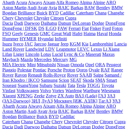
Abarth
Acura
Aiways
Aixam
Alfa Romeo
Alpina
Alpine
ARO
Aston Martin
Audi
Avatr
Avia
BAIC
Barkas
BAW
Bentley
BMW
Bogdan
Brilliance
Buick
BYD
Cadillac
Caterham
Chana
Changhe
Chery
Chevrolet
Chrysler
Citroen
Cupra
Dacia
Dadi
Daewoo
Daihatsu
Datsun
DeLorean
Dodge
DongFeng
DongFeng | DFSK
DS
E.GO
FAW
Ferrari
Fiat
Fisker
Ford
Foton
FSO
Geely
Genesis
GMC
Great Wall
Hafei
Haima
Haval
Honda
Hummer
HYMER
Hyundai
Infiniti
Isuzu
Iveco
JAC
Jaecoo
Jaguar
Jeep
KGM
Kia
Lamborghini
Lancia
Land Rover
Landwind
LDV
Leapmotor
LEVC
Lexus
Li Xiang
Lifan
Ligier
Lincoln
Lotus
Lucid
Lync & Co
Maserati
Maxus
Maybach
Mazda
Mercedes
Mercury
MG
MIA Electric
Mini
Mitsubishi
Nissan
Omoda
Opel
ORA
Peugeot
Piaggio
Polestar
Pontiac
Porsche
Proton
Qoros
Qvale
RAF
Range
Rover
Ravon
Renault
Rolls-Royce
Rover
SAAB
Saipa
Samand /
Iran Khodro / IKCO
Samsung
Scion
SEAT
Skoda
SMA
Smart
Soueast
SsangYong
Subaru
Suzuki
Tata
Tesla
TOGG
Toyota
Vinfast
Volkswagen
Volvo
Vortex
Wanfeng
Wartburg
Wiesmann
Xiaomi
XPENG
Zeekr
Zotye
ZX Auto
ВАЗ (Lada)
ГАЗ
ЗАЗ
(ЗАЗ-Daewoo)
ЗИЛ
ЛуАЗ
Москвич [ИЖ, АЗЛК]
ТагАЗ
УАЗ
Abarth
Acura
Aiways
Aixam
Alfa Romeo
Alpina
Alpine
ARO
Aston Martin
Audi
Avatr
Avia
BAIC
Barkas
BAW
Bentley
BMW
Bogdan
Brilliance
Buick
BYD
Cadillac
Caterham
Chana
Changhe
Chery
Chevrolet
Chrysler
Citroen
Cupra
Dacia
Dadi
Daewoo
Daihatsu
Datsun
DeLorean
Dodge
DongFeng