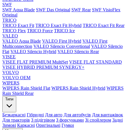
SWF
SWF Aqua Blade
SWF Das Original
SWF Rear
SWF VisioFlex
Original
TRICO
TRICO Exact Fit
TRICO Exact Fit Hybrid
TRICO Exact Fit Rear
TRICO Flex
TRICO Force
TRICO Ice
VALEO
VALEO Aqua Blade
VALEO First Hybrid
VALEO First
Multiconnection
VALEO Silencio Convertional
VALEO Silencio
Flat
VALEO Silencio Hybrid
VALEO Silencio Rear
VISEE
VISEE FLAT PREMIUM MultiSet
VISEE FLAT STANDARD
VISEE HYBRID PREMIUM SYNERGY+
VOLVO
VOLVO OEM
WIPERS
WIPERS Rain Shield Flat
WIPERS Rain Shield Hybrid
WIPERS
Rain Shield Rear
Типи
Безкаркасні
Гібридні
Для авто
Для автобусів
Для вантажівок
Для тракторів
З підігрівом
З форсунками
Зі спойлером
Задні
Зимові
Каркасні
Оригінальні
Гумки