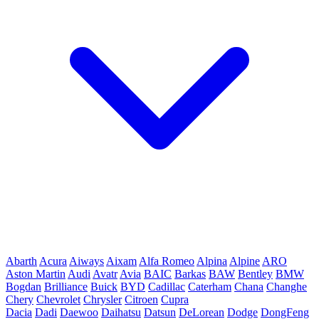
Abarth
Acura
Aiways
Aixam
Alfa Romeo
Alpina
Alpine
ARO
Aston Martin
Audi
Avatr
Avia
BAIC
Barkas
BAW
Bentley
BMW
Bogdan
Brilliance
Buick
BYD
Cadillac
Caterham
Chana
Changhe
Chery
Chevrolet
Chrysler
Citroen
Cupra
Dacia
Dadi
Daewoo
Daihatsu
Datsun
DeLorean
Dodge
DongFeng