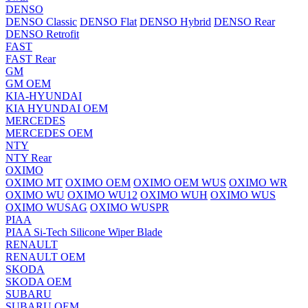
DENSO
DENSO Classic
DENSO Flat
DENSO Hybrid
DENSO Rear
DENSO Retrofit
FAST
FAST Rear
GM
GM OEM
KIA-HYUNDAI
KIA HYUNDAI OEM
MERCEDES
MERCEDES OEM
NTY
NTY Rear
OXIMO
OXIMO MT
OXIMO OEM
OXIMO OEM WUS
OXIMO WR
OXIMO WU
OXIMO WU12
OXIMO WUH
OXIMO WUS
OXIMO WUSAG
OXIMO WUSPR
PIAA
PIAA Si-Tech Silicone Wiper Blade
RENAULT
RENAULT OEM
SKODA
SKODA OEM
SUBARU
SUBARU OEM