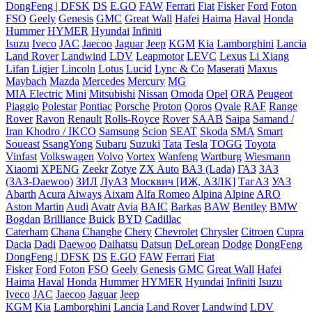
DongFeng | DFSK
DS
E.GO
FAW
Ferrari
Fiat
Fisker
Ford
Foton
FSO
Geely
Genesis
GMC
Great Wall
Hafei
Haima
Haval
Honda
Hummer
HYMER
Hyundai
Infiniti
Isuzu
Iveco
JAC
Jaecoo
Jaguar
Jeep
KGM
Kia
Lamborghini
Lancia
Land Rover
Landwind
LDV
Leapmotor
LEVC
Lexus
Li Xiang
Lifan
Ligier
Lincoln
Lotus
Lucid
Lync & Co
Maserati
Maxus
Maybach
Mazda
Mercedes
Mercury
MG
MIA Electric
Mini
Mitsubishi
Nissan
Omoda
Opel
ORA
Peugeot
Piaggio
Polestar
Pontiac
Porsche
Proton
Qoros
Qvale
RAF
Range
Rover
Ravon
Renault
Rolls-Royce
Rover
SAAB
Saipa
Samand /
Iran Khodro / IKCO
Samsung
Scion
SEAT
Skoda
SMA
Smart
Soueast
SsangYong
Subaru
Suzuki
Tata
Tesla
TOGG
Toyota
Vinfast
Volkswagen
Volvo
Vortex
Wanfeng
Wartburg
Wiesmann
Xiaomi
XPENG
Zeekr
Zotye
ZX Auto
ВАЗ (Lada)
ГАЗ
ЗАЗ
(ЗАЗ-Daewoo)
ЗИЛ
ЛуАЗ
Москвич [ИЖ, АЗЛК]
ТагАЗ
УАЗ
Abarth
Acura
Aiways
Aixam
Alfa Romeo
Alpina
Alpine
ARO
Aston Martin
Audi
Avatr
Avia
BAIC
Barkas
BAW
Bentley
BMW
Bogdan
Brilliance
Buick
BYD
Cadillac
Caterham
Chana
Changhe
Chery
Chevrolet
Chrysler
Citroen
Cupra
Dacia
Dadi
Daewoo
Daihatsu
Datsun
DeLorean
Dodge
DongFeng
DongFeng | DFSK
DS
E.GO
FAW
Ferrari
Fiat
Fisker
Ford
Foton
FSO
Geely
Genesis
GMC
Great Wall
Hafei
Haima
Haval
Honda
Hummer
HYMER
Hyundai
Infiniti
Isuzu
Iveco
JAC
Jaecoo
Jaguar
Jeep
KGM
Kia
Lamborghini
Lancia
Land Rover
Landwind
LDV