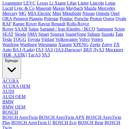
Leapmotor
LEVC
Lexus
Li Xiang
Lifan
Ligier
Lincoln
Lotus
Lucid
Lync & Co
Maserati
Maxus
Maybach
Mazda
Mercedes
Mercury
MG
MIA Electric
Mini
Mitsubishi
Nissan
Omoda
Opel
ORA
Peugeot
Piaggio
Polestar
Pontiac
Porsche
Proton
Qoros
Qvale
RAF
Range Rover
Ravon
Renault
Rolls-Royce
Rover
SAAB
Saipa
Samand / Iran Khodro / IKCO
Samsung
Scion
SEAT
Skoda
SMA
Smart
Soueast
SsangYong
Subaru
Suzuki
Tata
Tesla
TOGG
Toyota
Vinfast
Volkswagen
Volvo
Vortex
Wanfeng
Wartburg
Wiesmann
Xiaomi
XPENG
Zeekr
Zotye
ZX
Auto
ВАЗ (Lada)
ГАЗ
ЗАЗ (ЗАЗ-Daewoo)
ЗИЛ
ЛуАЗ
Москвич
[ИЖ, АЗЛК]
ТагАЗ
УАЗ
Бренди
ACURA
ACURA OEM
AUDI
AUDI OEM
BMW
BMW OEM
BOSCH
BOSCH AeroTwin
BOSCH AeroTwin APX
BOSCH AeroTwin
Plus
BOSCH AeroTwin U
BOSCH Eco
BOSCH Rear
BOSCH
Twin