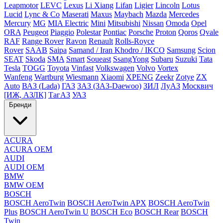
Leapmotor
LEVC
Lexus
Li Xiang
Lifan
Ligier
Lincoln
Lotus
Lucid
Lync & Co
Maserati
Maxus
Maybach
Mazda
Mercedes
Mercury
MG
MIA Electric
Mini
Mitsubishi
Nissan
Omoda
Opel
ORA
Peugeot
Piaggio
Polestar
Pontiac
Porsche
Proton
Qoros
Qvale
RAF
Range Rover
Ravon
Renault
Rolls-Royce
Rover
SAAB
Saipa
Samand / Iran Khodro / IKCO
Samsung
Scion
SEAT
Skoda
SMA
Smart
Soueast
SsangYong
Subaru
Suzuki
Tata
Tesla
TOGG
Toyota
Vinfast
Volkswagen
Volvo
Vortex
Wanfeng
Wartburg
Wiesmann
Xiaomi
XPENG
Zeekr
Zotye
ZX
Auto
ВАЗ (Lada)
ГАЗ
ЗАЗ (ЗАЗ-Daewoo)
ЗИЛ
ЛуАЗ
Москвич
[ИЖ, АЗЛК]
ТагАЗ
УАЗ
Бренди
ACURA
ACURA OEM
AUDI
AUDI OEM
BMW
BMW OEM
BOSCH
BOSCH AeroTwin
BOSCH AeroTwin APX
BOSCH AeroTwin
Plus
BOSCH AeroTwin U
BOSCH Eco
BOSCH Rear
BOSCH
Twin