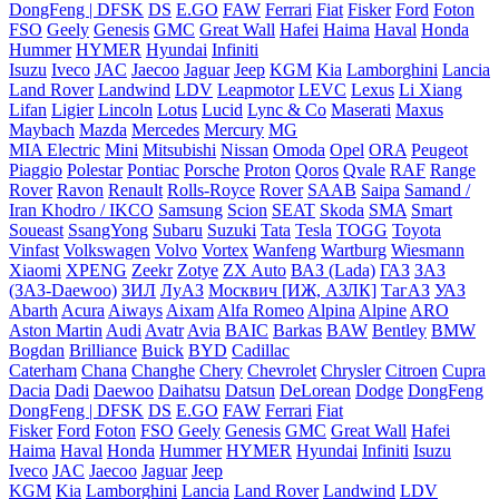
DongFeng | DFSK
DS
E.GO
FAW
Ferrari
Fiat
Fisker
Ford
Foton
FSO
Geely
Genesis
GMC
Great Wall
Hafei
Haima
Haval
Honda
Hummer
HYMER
Hyundai
Infiniti
Isuzu
Iveco
JAC
Jaecoo
Jaguar
Jeep
KGM
Kia
Lamborghini
Lancia
Land Rover
Landwind
LDV
Leapmotor
LEVC
Lexus
Li Xiang
Lifan
Ligier
Lincoln
Lotus
Lucid
Lync & Co
Maserati
Maxus
Maybach
Mazda
Mercedes
Mercury
MG
MIA Electric
Mini
Mitsubishi
Nissan
Omoda
Opel
ORA
Peugeot
Piaggio
Polestar
Pontiac
Porsche
Proton
Qoros
Qvale
RAF
Range
Rover
Ravon
Renault
Rolls-Royce
Rover
SAAB
Saipa
Samand /
Iran Khodro / IKCO
Samsung
Scion
SEAT
Skoda
SMA
Smart
Soueast
SsangYong
Subaru
Suzuki
Tata
Tesla
TOGG
Toyota
Vinfast
Volkswagen
Volvo
Vortex
Wanfeng
Wartburg
Wiesmann
Xiaomi
XPENG
Zeekr
Zotye
ZX Auto
ВАЗ (Lada)
ГАЗ
ЗАЗ
(ЗАЗ-Daewoo)
ЗИЛ
ЛуАЗ
Москвич [ИЖ, АЗЛК]
ТагАЗ
УАЗ
Abarth
Acura
Aiways
Aixam
Alfa Romeo
Alpina
Alpine
ARO
Aston Martin
Audi
Avatr
Avia
BAIC
Barkas
BAW
Bentley
BMW
Bogdan
Brilliance
Buick
BYD
Cadillac
Caterham
Chana
Changhe
Chery
Chevrolet
Chrysler
Citroen
Cupra
Dacia
Dadi
Daewoo
Daihatsu
Datsun
DeLorean
Dodge
DongFeng
DongFeng | DFSK
DS
E.GO
FAW
Ferrari
Fiat
Fisker
Ford
Foton
FSO
Geely
Genesis
GMC
Great Wall
Hafei
Haima
Haval
Honda
Hummer
HYMER
Hyundai
Infiniti
Isuzu
Iveco
JAC
Jaecoo
Jaguar
Jeep
KGM
Kia
Lamborghini
Lancia
Land Rover
Landwind
LDV