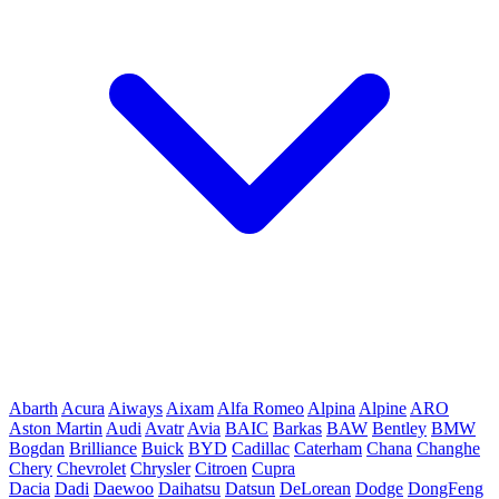
Abarth
Acura
Aiways
Aixam
Alfa Romeo
Alpina
Alpine
ARO
Aston Martin
Audi
Avatr
Avia
BAIC
Barkas
BAW
Bentley
BMW
Bogdan
Brilliance
Buick
BYD
Cadillac
Caterham
Chana
Changhe
Chery
Chevrolet
Chrysler
Citroen
Cupra
Dacia
Dadi
Daewoo
Daihatsu
Datsun
DeLorean
Dodge
DongFeng