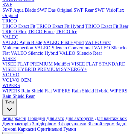
SWF
SWF Aqua Blade
SWF Das Original
SWF Rear
SWF VisioFlex
Original
TRICO
TRICO Exact Fit
TRICO Exact Fit Hybrid
TRICO Exact Fit Rear
TRICO Flex
TRICO Force
TRICO Ice
VALEO
VALEO Aqua Blade
VALEO First Hybrid
VALEO First
Multiconnection
VALEO Silencio Convertional
VALEO Silencio
Flat
VALEO Silencio Hybrid
VALEO Silencio Rear
VISEE
VISEE FLAT PREMIUM MultiSet
VISEE FLAT STANDARD
VISEE HYBRID PREMIUM SYNERGY+
VOLVO
VOLVO OEM
WIPERS
WIPERS Rain Shield Flat
WIPERS Rain Shield Hybrid
WIPERS
Rain Shield Rear
Типи
Безкаркасні
Гібридні
Для авто
Для автобусів
Для вантажівок
Для тракторів
З підігрівом
З форсунками
Зі спойлером
Задні
Зимові
Каркасні
Оригінальні
Гумки