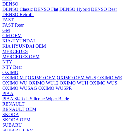
DENSO
DENSO Classic
DENSO Flat
DENSO Hybrid
DENSO Rear
DENSO Retrofit
FAST
FAST Rear
GM
GM OEM
KIA-HYUNDAI
KIA HYUNDAI OEM
MERCEDES
MERCEDES OEM
NTY
NTY Rear
OXIMO
OXIMO MT
OXIMO OEM
OXIMO OEM WUS
OXIMO WR
OXIMO WU
OXIMO WU12
OXIMO WUH
OXIMO WUS
OXIMO WUSAG
OXIMO WUSPR
PIAA
PIAA Si-Tech Silicone Wiper Blade
RENAULT
RENAULT OEM
SKODA
SKODA OEM
SUBARU
SUBARU OEM