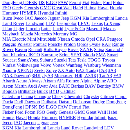
DongFeng | DFSK
DS
E.GO
FAW
Ferrari
Fiat
Fisker
Ford
Foton
FSO
Geely
Genesis
GMC
Great Wall
Hafei
Haima
Haval
Honda
Hummer
HYMER
Hyundai
Infiniti
Isuzu
Iveco
JAC
Jaecoo
Jaguar
Jeep
KGM
Kia
Lamborghini
Lancia
Land Rover
Landwind
LDV
Leapmotor
LEVC
Lexus
Li Xiang
Lifan
Ligier
Lincoln
Lotus
Lucid
Lync & Co
Maserati
Maxus
Maybach
Mazda
Mercedes
Mercury
MG
MIA Electric
Mini
Mitsubishi
Nissan
Omoda
Opel
ORA
Peugeot
Piaggio
Polestar
Pontiac
Porsche
Proton
Qoros
Qvale
RAF
Range
Rover
Ravon
Renault
Rolls-Royce
Rover
SAAB
Saipa
Samand /
Iran Khodro / IKCO
Samsung
Scion
SEAT
Skoda
SMA
Smart
Soueast
SsangYong
Subaru
Suzuki
Tata
Tesla
TOGG
Toyota
Vinfast
Volkswagen
Volvo
Vortex
Wanfeng
Wartburg
Wiesmann
Xiaomi
XPENG
Zeekr
Zotye
ZX Auto
ВАЗ (Lada)
ГАЗ
ЗАЗ
(ЗАЗ-Daewoo)
ЗИЛ
ЛуАЗ
Москвич [ИЖ, АЗЛК]
ТагАЗ
УАЗ
Abarth
Acura
Aiways
Aixam
Alfa Romeo
Alpina
Alpine
ARO
Aston Martin
Audi
Avatr
Avia
BAIC
Barkas
BAW
Bentley
BMW
Bogdan
Brilliance
Buick
BYD
Cadillac
Caterham
Chana
Changhe
Chery
Chevrolet
Chrysler
Citroen
Cupra
Dacia
Dadi
Daewoo
Daihatsu
Datsun
DeLorean
Dodge
DongFeng
DongFeng | DFSK
DS
E.GO
FAW
Ferrari
Fiat
Fisker
Ford
Foton
FSO
Geely
Genesis
GMC
Great Wall
Hafei
Haima
Haval
Honda
Hummer
HYMER
Hyundai
Infiniti
Isuzu
Iveco
JAC
Jaecoo
Jaguar
Jeep
KGM
Kia
Lamborghini
Lancia
Land Rover
Landwind
LDV