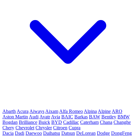
Abarth
Acura
Aiways
Aixam
Alfa Romeo
Alpina
Alpine
ARO
Aston Martin
Audi
Avatr
Avia
BAIC
Barkas
BAW
Bentley
BMW
Bogdan
Brilliance
Buick
BYD
Cadillac
Caterham
Chana
Changhe
Chery
Chevrolet
Chrysler
Citroen
Cupra
Dacia
Dadi
Daewoo
Daihatsu
Datsun
DeLorean
Dodge
DongFeng