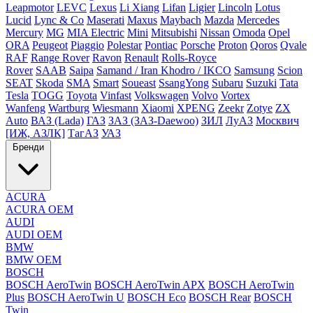
Leapmotor
LEVC
Lexus
Li Xiang
Lifan
Ligier
Lincoln
Lotus
Lucid
Lync & Co
Maserati
Maxus
Maybach
Mazda
Mercedes
Mercury
MG
MIA Electric
Mini
Mitsubishi
Nissan
Omoda
Opel
ORA
Peugeot
Piaggio
Polestar
Pontiac
Porsche
Proton
Qoros
Qvale
RAF
Range Rover
Ravon
Renault
Rolls-Royce
Rover
SAAB
Saipa
Samand / Iran Khodro / IKCO
Samsung
Scion
SEAT
Skoda
SMA
Smart
Soueast
SsangYong
Subaru
Suzuki
Tata
Tesla
TOGG
Toyota
Vinfast
Volkswagen
Volvo
Vortex
Wanfeng
Wartburg
Wiesmann
Xiaomi
XPENG
Zeekr
Zotye
ZX
Auto
ВАЗ (Lada)
ГАЗ
ЗАЗ (ЗАЗ-Daewoo)
ЗИЛ
ЛуАЗ
Москвич
[ИЖ, АЗЛК]
ТагАЗ
УАЗ
Бренди
ACURA
ACURA OEM
AUDI
AUDI OEM
BMW
BMW OEM
BOSCH
BOSCH AeroTwin
BOSCH AeroTwin APX
BOSCH AeroTwin
Plus
BOSCH AeroTwin U
BOSCH Eco
BOSCH Rear
BOSCH
Twin