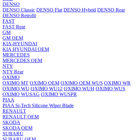
DENSO
DENSO Classic
DENSO Flat
DENSO Hybrid
DENSO Rear
DENSO Retrofit
FAST
FAST Rear
GM
GM OEM
KIA-HYUNDAI
KIA HYUNDAI OEM
MERCEDES
MERCEDES OEM
NTY
NTY Rear
OXIMO
OXIMO MT
OXIMO OEM
OXIMO OEM WUS
OXIMO WR
OXIMO WU
OXIMO WU12
OXIMO WUH
OXIMO WUS
OXIMO WUSAG
OXIMO WUSPR
PIAA
PIAA Si-Tech Silicone Wiper Blade
RENAULT
RENAULT OEM
SKODA
SKODA OEM
SUBARU
SUBARU OEM