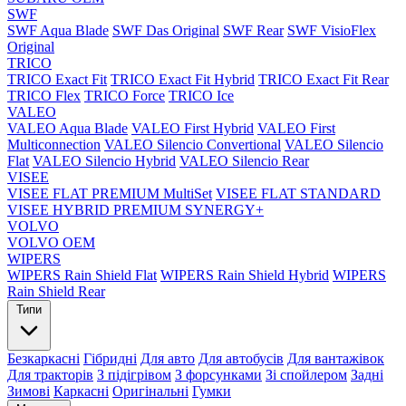
SWF
SWF Aqua Blade
SWF Das Original
SWF Rear
SWF VisioFlex
Original
TRICO
TRICO Exact Fit
TRICO Exact Fit Hybrid
TRICO Exact Fit Rear
TRICO Flex
TRICO Force
TRICO Ice
VALEO
VALEO Aqua Blade
VALEO First Hybrid
VALEO First
Multiconnection
VALEO Silencio Convertional
VALEO Silencio
Flat
VALEO Silencio Hybrid
VALEO Silencio Rear
VISEE
VISEE FLAT PREMIUM MultiSet
VISEE FLAT STANDARD
VISEE HYBRID PREMIUM SYNERGY+
VOLVO
VOLVO OEM
WIPERS
WIPERS Rain Shield Flat
WIPERS Rain Shield Hybrid
WIPERS
Rain Shield Rear
Типи
Безкаркасні
Гібридні
Для авто
Для автобусів
Для вантажівок
Для тракторів
З підігрівом
З форсунками
Зі спойлером
Задні
Зимові
Каркасні
Оригінальні
Гумки