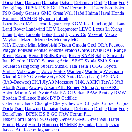
Dacia
Dadi
Daewoo
Daihatsu
Datsun
DeLorean
Dodge
DongFeng
DongFeng | DFSK
DS
E.GO
FAW
Ferrari
Fiat
Fisker
Ford
Foton
FSO
Geely
Genesis
GMC
Great Wall
Hafei
Haima
Haval
Honda
Hummer
HYMER
Hyundai
Infiniti
Isuzu
Iveco
JAC
Jaecoo
Jaguar
Jeep
KGM
Kia
Lamborghini
Lancia
Land Rover
Landwind
LDV
Leapmotor
LEVC
Lexus
Li Xiang
Lifan
Ligier
Lincoln
Lotus
Lucid
Lync & Co
Maserati
Maxus
Maybach
Mazda
Mercedes
Mercury
MG
MIA Electric
Mini
Mitsubishi
Nissan
Omoda
Opel
ORA
Peugeot
Piaggio
Polestar
Pontiac
Porsche
Proton
Qoros
Qvale
RAF
Range
Rover
Ravon
Renault
Rolls-Royce
Rover
SAAB
Saipa
Samand /
Iran Khodro / IKCO
Samsung
Scion
SEAT
Skoda
SMA
Smart
Soueast
SsangYong
Subaru
Suzuki
Tata
Tesla
TOGG
Toyota
Vinfast
Volkswagen
Volvo
Vortex
Wanfeng
Wartburg
Wiesmann
Xiaomi
XPENG
Zeekr
Zotye
ZX Auto
ВАЗ (Lada)
ГАЗ
ЗАЗ
(ЗАЗ-Daewoo)
ЗИЛ
ЛуАЗ
Москвич [ИЖ, АЗЛК]
ТагАЗ
УАЗ
Abarth
Acura
Aiways
Aixam
Alfa Romeo
Alpina
Alpine
ARO
Aston Martin
Audi
Avatr
Avia
BAIC
Barkas
BAW
Bentley
BMW
Bogdan
Brilliance
Buick
BYD
Cadillac
Caterham
Chana
Changhe
Chery
Chevrolet
Chrysler
Citroen
Cupra
Dacia
Dadi
Daewoo
Daihatsu
Datsun
DeLorean
Dodge
DongFeng
DongFeng | DFSK
DS
E.GO
FAW
Ferrari
Fiat
Fisker
Ford
Foton
FSO
Geely
Genesis
GMC
Great Wall
Hafei
Haima
Haval
Honda
Hummer
HYMER
Hyundai
Infiniti
Isuzu
Iveco
JAC
Jaecoo
Jaguar
Jeep