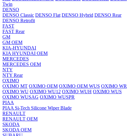
Twin
DENSO
DENSO Classic
DENSO Flat
DENSO Hybrid
DENSO Rear
DENSO Retrofit
FAST
FAST Rear
GM
GM OEM
KIA-HYUNDAI
KIA HYUNDAI OEM
MERCEDES
MERCEDES OEM
NTY
NTY Rear
OXIMO
OXIMO MT
OXIMO OEM
OXIMO OEM WUS
OXIMO WR
OXIMO WU
OXIMO WU12
OXIMO WUH
OXIMO WUS
OXIMO WUSAG
OXIMO WUSPR
PIAA
PIAA Si-Tech Silicone Wiper Blade
RENAULT
RENAULT OEM
SKODA
SKODA OEM
SUBARU