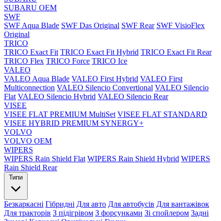
SUBARU OEM
SWF
SWF Aqua Blade
SWF Das Original
SWF Rear
SWF VisioFlex
Original
TRICO
TRICO Exact Fit
TRICO Exact Fit Hybrid
TRICO Exact Fit Rear
TRICO Flex
TRICO Force
TRICO Ice
VALEO
VALEO Aqua Blade
VALEO First Hybrid
VALEO First
Multiconnection
VALEO Silencio Convertional
VALEO Silencio
Flat
VALEO Silencio Hybrid
VALEO Silencio Rear
VISEE
VISEE FLAT PREMIUM MultiSet
VISEE FLAT STANDARD
VISEE HYBRID PREMIUM SYNERGY+
VOLVO
VOLVO OEM
WIPERS
WIPERS Rain Shield Flat
WIPERS Rain Shield Hybrid
WIPERS
Rain Shield Rear
Типи
Безкаркасні
Гібридні
Для авто
Для автобусів
Для вантажівок
Для тракторів
З підігрівом
З форсунками
Зі спойлером
Задні