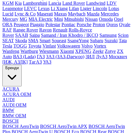
KGM
Kia
Lamborghini
Lancia
Land Rover
Landwind
LDV
Leapmotor
LEVC
Lexus
Li Xiang
Lifan
Ligier
Lincoln
Lotus
Lucid
Lync & Co
Maserati
Maxus
Maybach
Mazda
Mercedes
Mercury
MG
MIA Electric
Mini
Mitsubishi
Nissan
Omoda
Opel
ORA
Peugeot
Piaggio
Polestar
Pontiac
Porsche
Proton
Qoros
Qvale
RAF
Range Rover
Ravon
Renault
Rolls-Royce
Rover
SAAB
Saipa
Samand / Iran Khodro / IKCO
Samsung
Scion
SEAT
Skoda
SMA
Smart
Soueast
SsangYong
Subaru
Suzuki
Tata
Tesla
TOGG
Toyota
Vinfast
Volkswagen
Volvo
Vortex
Wanfeng
Wartburg
Wiesmann
Xiaomi
XPENG
Zeekr
Zotye
ZX
Auto
ВАЗ (Lada)
ГАЗ
ЗАЗ (ЗАЗ-Daewoo)
ЗИЛ
ЛуАЗ
Москвич
[ИЖ, АЗЛК]
ТагАЗ
УАЗ
Бренди
ACURA
ACURA OEM
AUDI
AUDI OEM
BMW
BMW OEM
BOSCH
BOSCH AeroTwin
BOSCH AeroTwin APX
BOSCH AeroTwin
Plus
BOSCH AeroTwin U
BOSCH Eco
BOSCH Rear
BOSCH