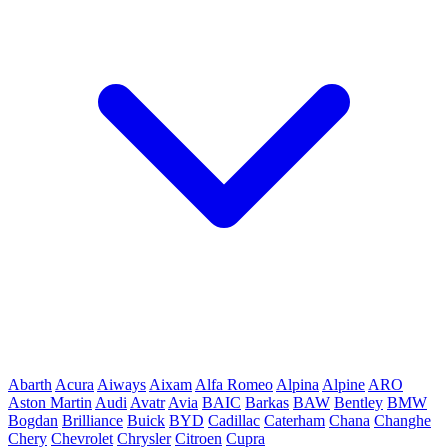
Abarth
Acura
Aiways
Aixam
Alfa Romeo
Alpina
Alpine
ARO
Aston Martin
Audi
Avatr
Avia
BAIC
Barkas
BAW
Bentley
BMW
Bogdan
Brilliance
Buick
BYD
Cadillac
Caterham
Chana
Changhe
Chery
Chevrolet
Chrysler
Citroen
Cupra